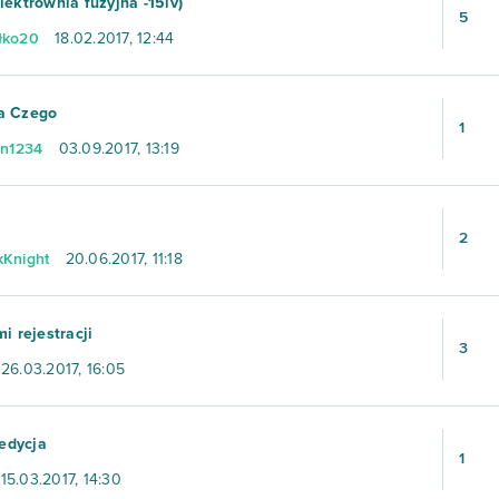
lektrownia fuzyjna -15lv)
5
łko20
18.02.2017, 12:44
a Czego
1
an1234
03.09.2017, 13:19
2
Knight
20.06.2017, 11:18
mi rejestracji
3
26.03.2017, 16:05
edycja
1
15.03.2017, 14:30