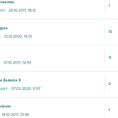
screenów
1
017
25.10.2017, 18:12
 grze
12
w
12.12.2020, 14:13
11
01.10.2017, 12:43
e Zadania 3
2
uskY
07.02.2020, 0:57
ickiem
1
18.10.2017, 13:46