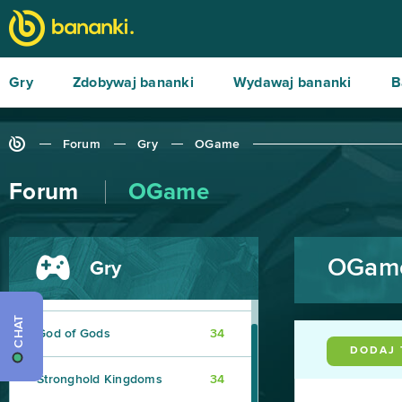
Crossout
39
League of Angels 2
38
Gry
Zdobywaj bananki
Wydawaj bananki
B
Aion
37
Forum
Gry
OGame
Wolni farmerzy
37
Forum
OGame
Vikings: War of Clans
36
One Piece 2 - Pirate King
35
OGame
Gry
Star Conflict
35
CHAT
God of Gods
34
DODAJ
Stronghold Kingdoms
34