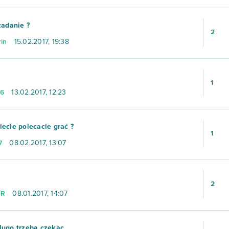
zadanie ?
2
in
15.02.2017, 19:38
1
6
13.02.2017, 12:23
ecie polecacie grać ?
1
7
08.02.2017, 13:07
2
uR
08.01.2017, 14:07
lugo trzeba czekac