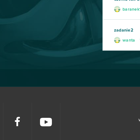
baranek
Crush Crush
10
The Pride of Taern
10
zadanie2
wanta
Throne: Kingdom at War
10
Warframe
10
Garry's Mod (B2P)
9
Unturned
9
Cosmic Shock League
8
Cuisine Royale
8
Grepolis
8