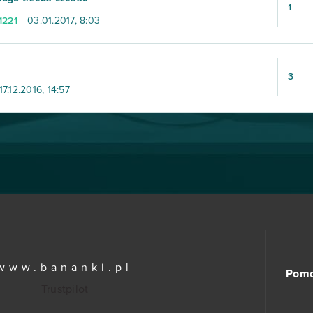
1
1221
03.01.2017, 8:03
3
17.12.2016, 14:57
www.bananki.pl
Pom
Trustpilot