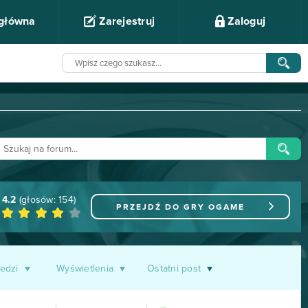
 główna
Zarejestruj
Zaloguj
4.2
(głosów:
154
)
PRZEJDŹ DO GRY
OGAME
edzi
Wyświetlenia
Ostatni post