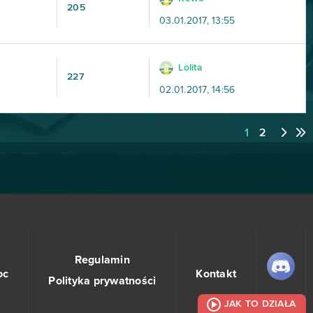
205
03.01.2017, 13:55
Lolita
227
02.01.2017, 14:56
1
2
Regulamin
oc
Kontakt
Polityka prywatności
JAK TO DZIAŁA