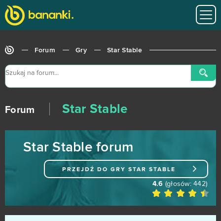
League of Legends
216
MovieStarPlanet MSP
188
Forum
Gry
Star Stable
World of Warships
162
CSGO Prime (B2P)
138
Star Stable
Goodgame Empire
111
Forum
Shakes & Fidget
98
Star Stable forum
My Little Farmies
84
PRZEJDŹ DO GRY
STAR STABLE
Minecraft
79
4.6
(głosów:
442
)
Forge of Empires
78