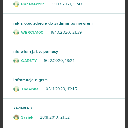
Bananek1195
11.03.2021, 19:47
One Piece 2 - Pirate King
35
jak zrobić zdjęcie do zadania bo niewiem
Star Conflict
35
WERCIA100
15.10.2020, 21:39
God of Gods
34
nie wiem jak :c pomocy
Stronghold Kingdoms
34
GAB6TY
16.12.2020, 16:24
Eternal Edge+ Prologue
33
Informacje o grze.
OGame
32
TheAisha
05.11.2020, 19:45
Ikariam
29
Zadanie 2
Elvenar
27
Sysiek
28.11.2019, 21:32