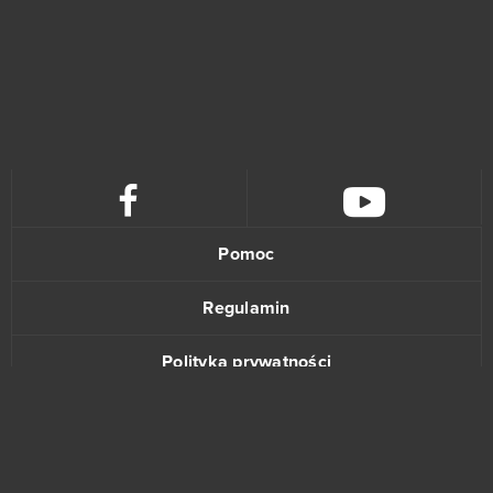
Big Bang Empire
7
League of Angels 3
7
Neverwinter
7
Rocket League (B2P)
7
Sweet Amoris - Słodki Flirt
7
Pomoc
Transformice
7
Regulamin
Affected Zone Tactics
6
Polityka prywatności
Dragon 2
6
Kontakt
Grand Theft Auto V (B2P)
6