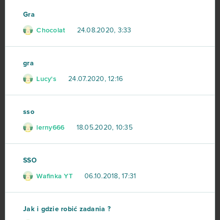
Khan Wars
25
Gra
NosTale
25
Chocolat
24.08.2020, 3:33
Game of Thrones
23
gra
Lucy's
Dark Era
24.07.2020, 12:16
22
Crossfire
21
sso
lerny666
18.05.2020, 10:35
Islandoom
21
S.K.I.L.L. - Special Force 2
21
SSO
Wafinka YT
06.10.2018, 17:31
Drakensang Online
20
Lineage II
20
Jak i gdzie robić zadania ?