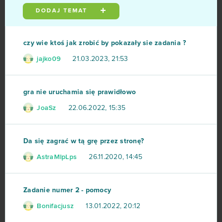
DODAJ TEMAT
Metin2
76
Star Stable
75
czy wie ktoś jak zrobić by pokazały sie zadania ?
jajko09
21.03.2023, 21:53
Rail Nation
74
Legend Online
68
gra nie uruchamia się prawidłowo
JoaSz
22.06.2022, 15:35
Desert Operations
63
Fortnite
63
Da się zagrać w tą grę przez stronę?
AstraMlpLps
26.11.2020, 14:45
Travian
57
BlockStarPlanet
54
Zadanie numer 2 - pomocy
Bonifacjusz
13.01.2022, 20:12
Heavy Metal Machines
50