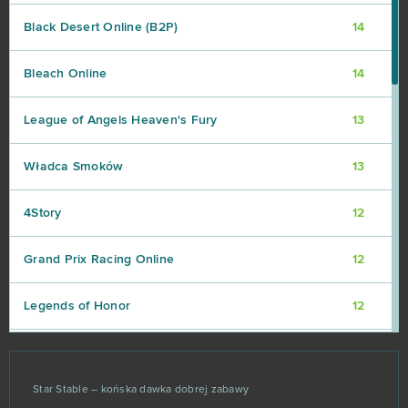
Black Desert Online (B2P)
14
Bleach Online
14
League of Angels Heaven's Fury
13
Władca Smoków
13
4Story
12
Grand Prix Racing Online
12
Legends of Honor
12
Team Fortress 2
12
Star Stable – końska dawka dobrej zabawy
Xhunter
12