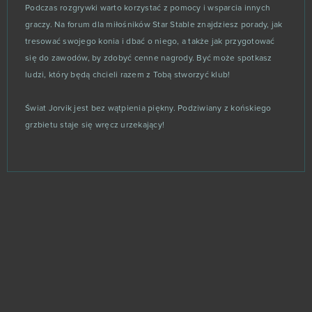
Garry's Mod (B2P)
9
Podczas rozgrywki warto korzystać z pomocy i wsparcia innych
graczy. Na forum dla miłośników Star Stable znajdziesz porady, jak
Unturned
9
tresować swojego konia i dbać o niego, a także jak przygotować
się do zawodów, by zdobyć cenne nagrody. Być może spotkasz
Cosmic Shock League
8
ludzi, który będą chcieli razem z Tobą stworzyć klub!
Cuisine Royale
8
Świat Jorvik jest bez wątpienia piękny. Podziwiany z końskiego
grzbietu staje się wręcz urzekający!
Grepolis
8
Let's Fish
8
My Free Circus
8
Orcs Must Die! Unchained
8
Paladins
8