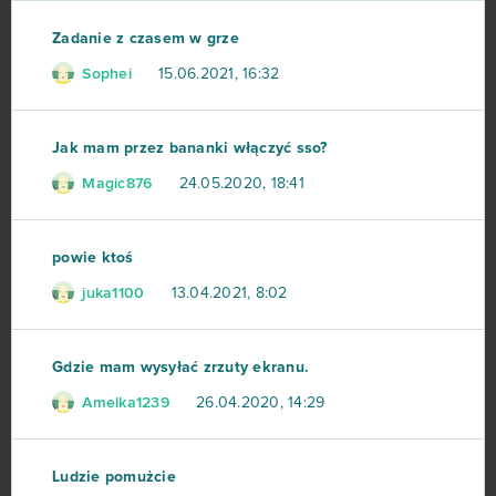
Zadanie z czasem w grze
Football Team
47
Sophei
15.06.2021, 16:32
Imperia Online
46
Jak mam przez bananki włączyć sso?
SAO's Legend
44
Magic876
24.05.2020, 18:41
Warface
42
powie ktoś
Crossout
39
juka1100
13.04.2021, 8:02
League of Angels 2
38
Gdzie mam wysyłać zrzuty ekranu.
Aion
37
Amelka1239
26.04.2020, 14:29
Wolni farmerzy
37
Ludzie pomużcie
Vikings: War of Clans
36