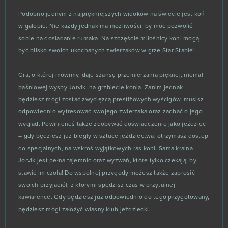
Podobno jednym z najpiękniejszych widoków na świecie jest koń
Brawl Stars
11
w galopie. Nie każdy jednak ma możliwości, by móc pozwolić
sobie na dosiadanie rumaka. Na szczęście miłośnicy koni mogą
Dark Orbit
11
być blisko swoich ukochanych zwierzaków w grze Star Stable!
TERA Europe
11
Gra, o której mówimy, daje szansę przemierzania pięknej, niemal
baśniowej wyspy Jorvik, na grzbiecie konia. Zanim jednak
Tibia
11
będziesz mógł zostać zwycięzcą prestiżowych wyścigów, musisz
odpowiednio wytresować swojego zwierzaka oraz zadbać o jego
Crush Crush
wygląd. Powinieneś także zdobywać doświadczenie jako jeździec
10
– gdy będziesz już biegły w sztuce jeździectwa, otrzymasz dostęp
do specjalnych, na wskroś wyjątkowych ras koni. Sama kraina
The Pride of Taern
10
Jorvik jest pełna tajemnic oraz wyzwań, które tylko czekają, by
stawić im czoła! Do wspólnej przygody możesz także zaprosić
Throne: Kingdom at War
10
swoich przyjaciół, z którymi spędzisz czas w przytulnej
kawiarence. Gdy będziesz już odpowiednio do tego przygotowany,
Warframe
10
będziesz mógł założyć własny klub jeździecki.