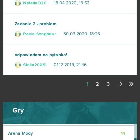
NataliaO20
18.04.2020, 13:52
Elsword Online
19
My Free Zoo
19
Zadanie 2 - problem
Paula Songbear
30.03.2020, 18:23
Tanki Online
18
League of Angels
16
odpowiadam na pytanka!
Stella2009!
01.12.2019, 21:46
Zmierzch bogów
16
1
2
3
Armored Warfare
15
Momio
15
Gry
Wizard101
15
Arena Mody
14