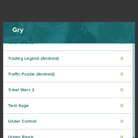
Total Battle: Tactical War
0
Touch
0
Gry
Town of Sins
0
Trading Legend (Android)
0
Traffic Puzzle (Android)
0
Tribal Wars 2
0
Twin Saga
0
Under Control
0
Urban Rivals
0