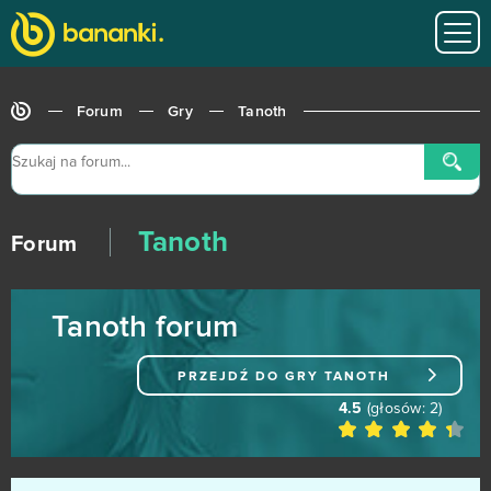
SpaceInvasion
0
Speedway Manager
0
Forum
Gry
Tanoth
Splitgate: Arena Warfare
0
Star Trek Online
0
Tanoth
StarColony
0
Forum
Stardoll
0
Tanoth forum
State of Survival (Android)
0
PRZEJDŹ DO GRY
TANOTH
Steam Hammer (B2P)
0
4.5
(głosów:
2
)
Supernova
0