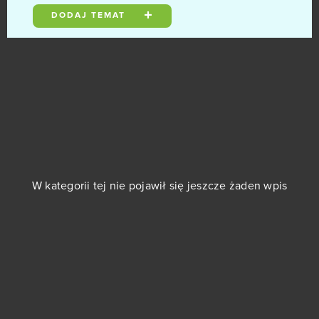
DODAJ TEMAT
Sword Master
0
Tanoth
0
Tap Titans 2: Clicker RPG Game (Android)
0
The Grand Mafia (Android)
0
The Settlers Online
0
W kategorii tej nie pojawił się jeszcze żaden wpis
theHunter
0
TikTok - Android
0
Titan Siege
0
Tom Clancy's Rainbow Six Siege (B2P)
0