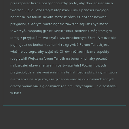
World of War Machines (Android)
0
przeszperać liczne posty chociażby po to, aby dowiedzieć się o
tworzeniu gildii czy stałym ulepszaniu umiejętności Twojego
World of Warplanes
0
bohatera. Na forum Tanoth możesz również poznać nowych
przyjaciół, z którymi warto będzie zawrzeć sojusz i być może
utworzyć… wspólną gildię! Dzięki temu, będziesz mógł ramię w
WSO Poker
0
ramię z przyjaciółmi walczyć z wszechobecnym Złem! A może nie
pojmujesz do końca mechaniki rozgrywki? Forum Tanoth jest
Zielone Imperium
0
właśnie od tego, aby wyjaśnić Ci również techniczne aspekty
rozgrywki! Wejdź na forum Tanoth na bananki.pl, aby poznać
najbardziej ukrywane tajemnice świata Aris! Poznaj nowych
przyjaciół, dziel się wrażeniami na temat rozgrywki z innymi, twórz
nierozerwalne sojusze, czerp cenną wiedzę od doświadczonych
graczy, wymieniaj się doświadczeniem i zwyczajnie… nie zostawaj
w tyle!