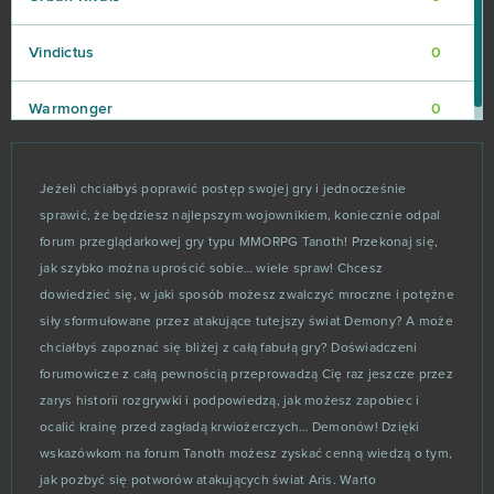
Vindictus
0
Warmonger
0
Warpath (Android)
0
Jeżeli chciałbyś poprawić postęp swojej gry i jednocześnie
sprawić, że będziesz najlepszym wojownikiem, koniecznie odpal
Wiejskie Życie
0
forum przeglądarkowej gry typu MMORPG Tanoth! Przekonaj się,
jak szybko można uprościć sobie… wiele spraw! Chcesz
Wildstar
0
dowiedzieć się, w jaki sposób możesz zwalczyć mroczne i potężne
siły sformułowane przez atakujące tutejszy świat Demony? A może
Winning Putt
0
chciałbyś zapoznać się bliżej z całą fabułą gry? Doświadczeni
forumowicze z całą pewnością przeprowadzą Cię raz jeszcze przez
Wolf Team
0
zarys historii rozgrywki i podpowiedzą, jak możesz zapobiec i
ocalić krainę przed zagładą krwiożerczych… Demonów! Dzięki
World Of Feudal
0
wskazówkom na forum Tanoth możesz zyskać cenną wiedzą o tym,
jak pozbyć się potworów atakujących świat Aris. Warto