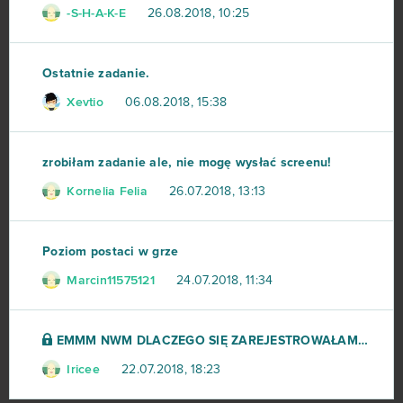
-S-H-A-K-E
26.08.2018, 10:25
Cuisine Royale
8
Ostatnie zadanie.
Grepolis
8
Xevtio
06.08.2018, 15:38
Let's Fish
8
zrobiłam zadanie ale, nie mogę wysłać screenu!
My Free Circus
8
Kornelia Felia
26.07.2018, 13:13
Orcs Must Die! Unchained
8
Poziom postaci w grze
Paladins
8
Marcin11575121
24.07.2018, 11:34
Big Bang Empire
7
EMMM NWM DLACZEGO SIĘ ZAREJESTROWAŁAM I MI NIE
League of Angels 3
7
Iricee
22.07.2018, 18:23