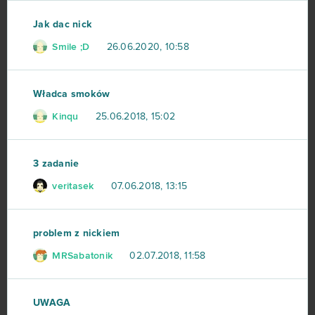
Jak dac nick
TERA Europe
11
Smile ;D
26.06.2020, 10:58
Tibia
11
Władca smoków
Crush Crush
10
Kinqu
25.06.2018, 15:02
The Pride of Taern
10
3 zadanie
Throne: Kingdom at War
10
veritasek
07.06.2018, 13:15
Warframe
10
problem z nickiem
Garry's Mod (B2P)
9
MRSabatonik
02.07.2018, 11:58
Unturned
9
UWAGA
Cosmic Shock League
8