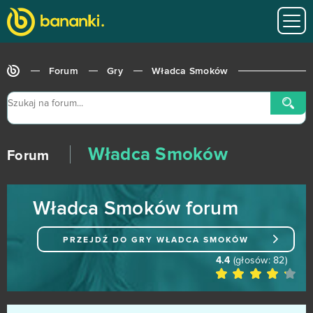
Tanki Online
18
League of Angels
16
Forum
Gry
Władca Smoków
Zmierzch bogów
16
Armored Warfare
15
Władca Smoków
Momio
15
Forum
Wizard101
15
Władca Smoków forum
Arena Mody
14
PRZEJDŹ DO GRY
WŁADCA SMOKÓW
Black Desert Online (B2P)
14
4.4
(głosów:
82
)
Bleach Online
14