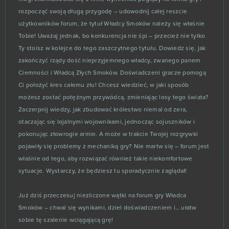
rozpocząć swoją długą przygodę – udowodnij całej reszcie
Łowcy Zombi
5
użytkowników forum, że tytuł Władcy Smoków należy się właśnie
Tobie! Uważaj jednak, bo konkurencja nie śpi – przecież nie tylko
Dragon Awaken
4
Ty stoisz w kolejce do tego zaszczytnego tytułu. Dowiedz się, jak
zakończyć rządy dość nieprzyjemnego władcy, zwanego panem
ENLISTED
4
Ciemności i Władcą Złych Smoków. Doświadczeni gracze pomogą
Ci położyć kres całemu złu! Chcesz wiedzieć, w jaki sposób
Farmerama
4
możesz zostać potężnym przywódcą, zmieniając losy tego świata?
Zaczerpnij wiedzy, jak zbudować królestwo niemal od zera,
Footballcup
4
otaczając się lojalnymi wojownikami, jednocząc sojuszników i
pokonując złowrogie armie. A może w trakcie Twojej rozgrywki
Magic Nations
4
pojawiły się problemy z mechaniką gry? Nie martw się – forum jest
właśnie od tego, aby rozwiązać również takie niekomfortowe
Miramagia
sytuacje. Wystarczy, że będziesz tu sporadycznie zaglądał!
4
Już dziś przeczesuj niezliczone wątki na forum gry Władca
My Free Farm 2
4
Smoków – chwal się wynikami, dziel doświadczeniem i… ułatw
sobie tę szalenie wciągającą grę!
Plemiona
4