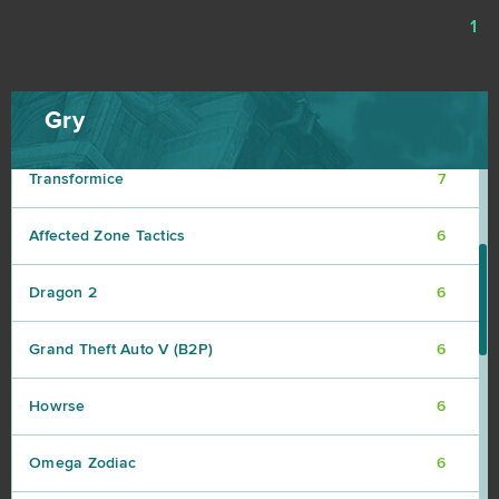
Neverwinter
7
1
Rocket League (B2P)
7
Gry
Sweet Amoris - Słodki Flirt
7
Transformice
7
Affected Zone Tactics
6
Dragon 2
6
Grand Theft Auto V (B2P)
6
Howrse
6
Omega Zodiac
6