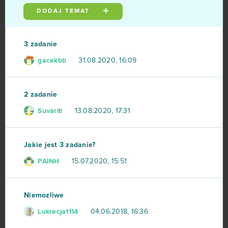
DODAJ TEMAT
League of Angels Heaven's Fury
13
Władca Smoków
13
3 zadanie
gacekbb
31.08.2020, 16:09
4Story
12
Grand Prix Racing Online
12
2 zadanie
Suvariti
13.08.2020, 17:31
Legends of Honor
12
Team Fortress 2
12
Jakie jest 3 zadanie?
PAINH
15.07.2020, 15:51
Xhunter
12
Brawl Stars
11
Niemozliwe
Lukrecja1114
04.06.2018, 16:36
Dark Orbit
11