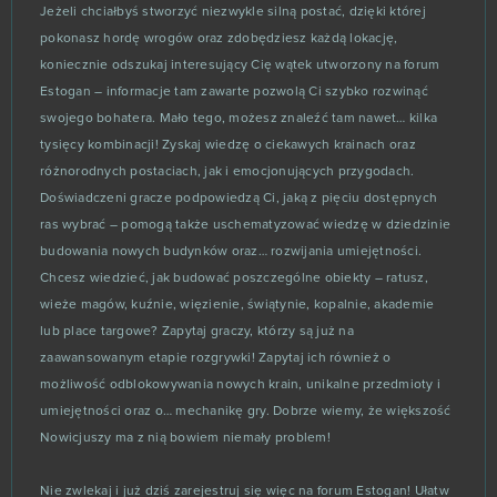
Jeżeli chciałbyś stworzyć niezwykle silną postać, dzięki której
pokonasz hordę wrogów oraz zdobędziesz każdą lokację,
Ragnarok Online
1
koniecznie odszukaj interesujący Cię wątek utworzony na forum
Estogan – informacje tam zawarte pozwolą Ci szybko rozwinąć
Rail World
1
swojego bohatera. Mało tego, możesz znaleźć tam nawet… kilka
tysięcy kombinacji! Zyskaj wiedzę o ciekawych krainach oraz
Ram Pressure
1
różnorodnych postaciach, jak i emocjonujących przygodach.
Doświadczeni gracze podpowiedzą Ci, jaką z pięciu dostępnych
Realm of Warriors
1
ras wybrać – pomogą także uschematyzować wiedzę w dziedzinie
budowania nowych budynków oraz… rozwijania umiejętności.
Rift
Chcesz wiedzieć, jak budować poszczególne obiekty – ratusz,
1
wieże magów, kuźnie, więzienie, świątynie, kopalnie, akademie
lub place targowe? Zapytaj graczy, którzy są już na
Rise of Angels
1
zaawansowanym etapie rozgrywki! Zapytaj ich również o
możliwość odblokowywania nowych krain, unikalne przedmioty i
River Combat
1
umiejętności oraz o… mechanikę gry. Dobrze wiemy, że większość
Nowicjuszy ma z nią bowiem niemały problem!
Royal Quest
1
Nie zwlekaj i już dziś zarejestruj się więc na forum Estogan! Ułatw