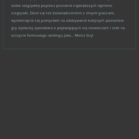
Shaiya
1
sobie rozgrywkę poprzez poznanie największych tajemnic
rozgrywki. Dziel się też doświadczeniem z innymi graczami,
Shini Game
1
wymieniajcie się pomysłami na zdobywanie kolejnych poziomów
gry, dyskutuj żywiołowo o pojawiających się nowościach i stań na
Sparta: War of Empire
1
szczycie formowego rankingu jako… Mistrz Gry!
The Outpost Nine: Episode 1
1
Therian Saga
1
TrainStation
1
Undermaster
1
Unlimited Ninja
1
War Robots
1