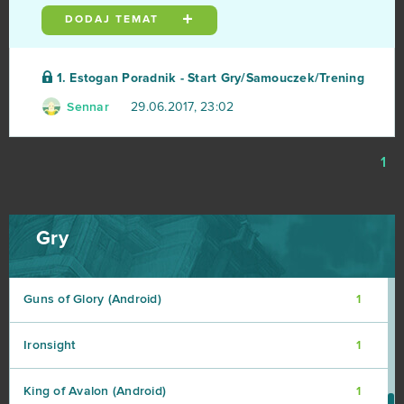
DODAJ TEMAT
Dragon's Prophet
1
Estogan
1
1. Estogan Poradnik - Start Gry/Samouczek/Trening
Sennar
29.06.2017, 23:02
Fugue in Void
1
Gacha Life
1
1
Gigantic
1
Gry
Gladiatus
1
Guns of Glory (Android)
1
Ironsight
1
King of Avalon (Android)
1