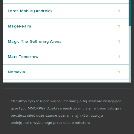
Lords Mobile (Android)
1
MageRealm
1
Magic The Gathering Arena
1
Mars Tomorrow
1
Nemexia
1
Online Football Manager
1
Chciałbyś zyskać nieco więcej informacji o tej szalenie wciągającej
Otherland
1
grze typu MMORPG? Dzięki zarejestrowaniu się na forum Estogan
będziesz mieć duże szanse poznania tajników rozwoju
PokeWars
1
umiejętności wybranego przez siebie bohatera!
Quake Champions
1