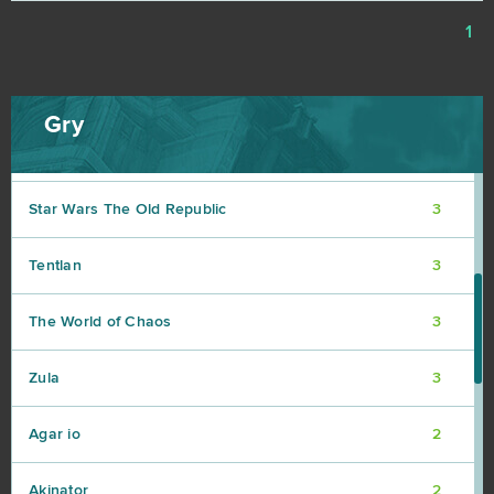
1
Ludo club
3
Opera GX | Gaming Browser
3
Gry
Rust (B2P)
3
Star Wars The Old Republic
3
Tentlan
3
The World of Chaos
3
Zula
3
Agar io
2
Akinator
2