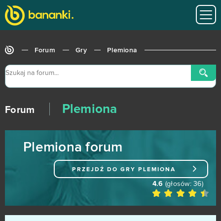
Tennis Mania
5
Wauies
5
Forum
Gry
Plemiona
Łowcy Zombi
5
Dragon Awaken
4
Plemiona
ENLISTED
4
Forum
Farmerama
4
Plemiona forum
Footballcup
4
PRZEJDŹ DO GRY
PLEMIONA
Magic Nations
4
4.6
(głosów:
36
)
Miramagia
4