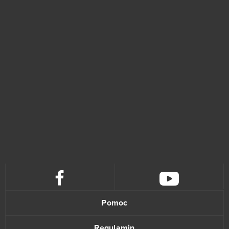
Skyforge
2
Slime CCG
2
Smite
2
SoulWorker
2
Star Trek: Alien Domain
2
Stormfall: Age of War
2
Taonga: the Island Farm
2
Travian Kingdoms
2
Pomoc
Trove
2
Regulamin