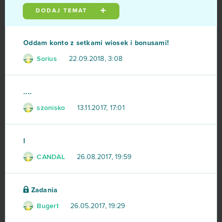
DODAJ TEMAT
My Free Farm 2
4
Plemiona
4
Oddam konto z setkami wiosek i bonusami!
Sorius
22.09.2018, 3:08
Rage War
4
Sacred Saga Online
4
....
szonisko
13.11.2017, 17:01
Stonies
4
Battlefield 4 (B2P)
3
l
CANDAL
26.08.2017, 19:59
Call of War
3
Clash of Avatars
3
Zadania
Bugert
26.05.2017, 19:29
Cunt Wars Adult
3