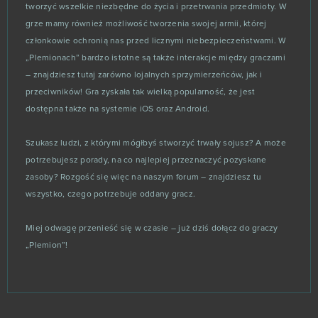
Harem Heroes
2
tworzyć wszelkie niezbędne do życia i przetrwania przedmioty. W
grze mamy również możliwość tworzenia swojej armii, której
członkowie ochronią nas przed licznymi niebezpieczeństwami. W
HEX: Shards of Fate
2
„Plemionach” bardzo istotne są także interakcje między graczami
– znajdziesz tutaj zarówno lojalnych sprzymierzeńców, jak i
Jackpot.de: Online Slot Casino
2
przeciwników! Gra zyskała tak wielką popularność, że jest
dostępna także na systemie iOS oraz Android.
Legion Śmierci (Duty of Heroes)
2
Szukasz ludzi, z którymi mógłbyś stworzyć trwały sojusz? A może
Mythic Glory
2
potrzebujesz porady, na co najlepiej przeznaczyć pozyskane
zasoby? Rozgość się więc na naszym forum – znajdziesz tu
Pirate Storm
2
wszystko, czego potrzebuje oddany gracz.
Pokemon Mega
2
Miej odwagę przenieść się w czasie – już dziś dołącz do graczy
„Plemion”!
POU
2
Sansar
2