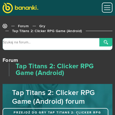
Speedway Manager
0
Splitgate: Arena Warfare
0
Forum
Gry
Star Trek Online
0
Tap Titans 2: Clicker RPG Game (Android)
StarColony
0
Stardoll
0
Forum
Tap Titans 2: Clicker RPG
State of Survival (Android)
0
Game (Android)
Steam Hammer (B2P)
0
Tap Titans 2: Clicker RPG
Supernova
0
Game (Android) forum
Sword Master
0
PRZEJDŹ DO GRY
TAP TITANS 2: CLICKER RPG