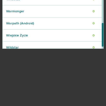
Warmonger
0
Warpath (Android)
0
Wiejskie Życie
0
Wildstar
0
Winning Putt
0
Wolf Team
0
World Of Feudal
0
World of War Machines (Android)
0