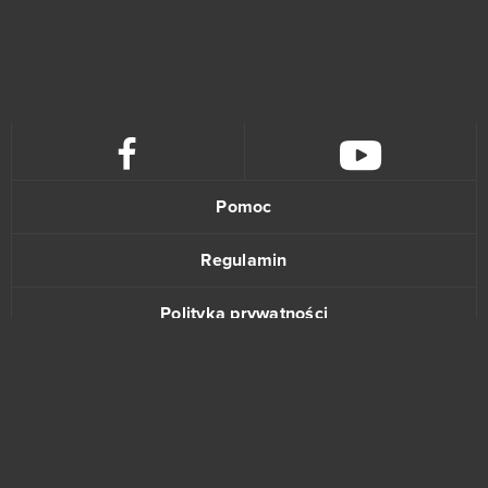
World of Warplanes
0
WSO Poker
0
Zielone Imperium
0
Pomoc
Regulamin
Polityka prywatności
Kontakt