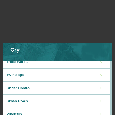
Touch
0
Town of Sins
0
Trading Legend (Android)
0
Traffic Puzzle (Android)
0
Gry
Tribal Wars 2
0
Twin Saga
0
Under Control
0
Urban Rivals
0
Vindictus
0