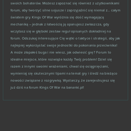
My Legend
0
swoich bohaterów. Możesz zapoznać się również z użytkownikami
forum, aby tworzyć silne sojusze i zaprzyjaźnić się niemal z… całym
My Sunny Resort
0
światem gry. Kings Of War wyróżnia się dość wymagającą
mechaniką – jednak z łatwością ją opanujesz zwłaszcza, gdy
wczytasz się w głęboki zestaw reguł opisanych dokładniej na
MyJackpot - Vegas Slot Machines & Casino Games -
0
(Android)
forum. Odszukaj interesujące Cię wątki o taktyce i strategii, aby jak
najlepiej wykorzystać swoje jednostki do pokonania przeciwnika!
MyNinja Universe
0
A może złapałeś buga i nie wiesz, jak odwiesić grę? Forum to
idealne miejsce, które rozwiąże każdy Twój problem! Dziel się
Naughty Kingdom
0
razem z innymi swoimi wrażeniami, chwal się osiągnięciami,
wymieniaj się skutecznymi tipami na temat gry i śledź na bieżąco
Ninja World
nowości związane z rozgrywką. Wystarczy, że zarejestrujesz się
0
już dziś na forum Kings Of War na bananki.pl!
Nosgoth
0
Numberzilla: Number Math Games (Android)
0
Obrońcy Galaktyki
0