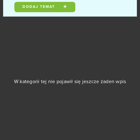
DODAJ TEMAT
Kings and Legends
0
Kings of War
0
KingsAge
0
Klondike
0
Kritika Online
0
W kategorii tej nie pojawił się jeszcze żaden wpis
Krosmaga
0
Last Chaos
0
Left to Survive
0
Legend of Junior
0