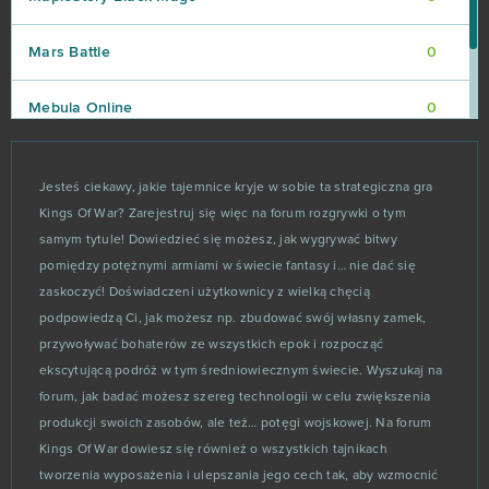
Mars Battle
0
Mebula Online
0
Merge Defense 3D (Android)
0
Jesteś ciekawy, jakie tajemnice kryje w sobie ta strategiczna gra
Kings Of War? Zarejestruj się więc na forum rozgrywki o tym
Metal Assault
0
samym tytule! Dowiedzieć się możesz, jak wygrywać bitwy
pomiędzy potężnymi armiami w świecie fantasy i… nie dać się
Might & Magic Heroes Online
0
zaskoczyć! Doświadczeni użytkownicy z wielką chęcią
podpowiedzą Ci, jak możesz np. zbudować swój własny zamek,
Mistrzowie Żywiołów
0
przywoływać bohaterów ze wszystkich epok i rozpocząć
ekscytującą podróż w tym średniowiecznym świecie. Wyszukaj na
Monstersmash
0
forum, jak badać możesz szereg technologii w celu zwiększenia
produkcji swoich zasobów, ale też… potęgi wojskowej. Na forum
Mu Legend
0
Kings Of War dowiesz się również o wszystkich tajnikach
tworzenia wyposażenia i ulepszania jego cech tak, aby wzmocnić