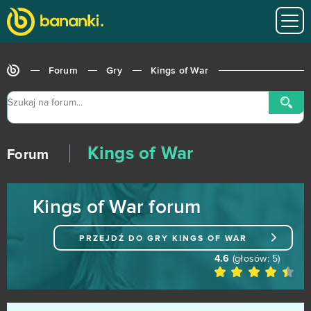
Island Force
0
JadeGoddess
0
Forum
Gry
Kings of War
Jungle Wars
0
Kamihime PROJECT R
0
Kings of War
KanColle
0
Forum
Kanpani Girls
0
Kings of War forum
Keepers of the Rift
0
PRZEJDŹ DO GRY
KINGS OF WAR
King's Throne: Game of Lust (Android)
0
4.6
(głosów:
5
)
Kingdom Under Fire II
0