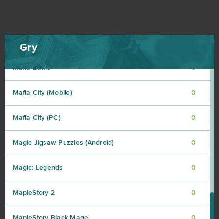
Life is Feudal (B2P)
0
Lineage 2 Classic
0
Gry
Mafia Battle
0
Mafia City (Mobile)
0
Mafia City (PC)
0
Magic Jigsaw Puzzles (Android)
0
Magic: Legends
0
MapleStory 2
0
MapleStory Black Mage
0