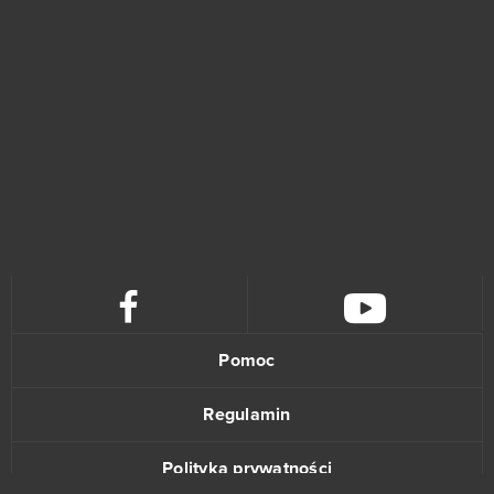
One Piece H5
0
Oraco
0
Overwolf
0
Panzar
0
Paris: City Adventure (Android)
0
Perfect World International
0
Pomoc
Pirates of the Caribbean (Android)
0
Regulamin
Pocket Starships
0
Polityka prywatności
Pocket Waifu
0