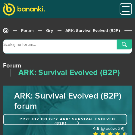
Ludo club
3
Opera GX | Gaming Browser
3
Forum
Gry
ARK: Survival Evolved (B2P)
Rust (B2P)
3
Star Wars The Old Republic
3
Forum
Tentlan
3
ARK: Survival Evolved (B2P)
The World of Chaos
3
ARK: Survival Evolved (B2P)
Zula
3
forum
Agar io
2
PRZEJDŹ DO GRY
ARK: SURVIVAL EVOLVED
(B2P)
Akinator
2
4.6
(głosów:
39
)