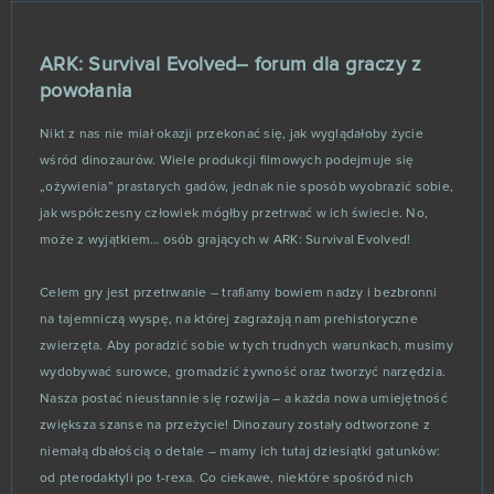
Slime CCG
2
ARK: Survival Evolved– forum dla graczy z
powołania
Smite
2
Nikt z nas nie miał okazji przekonać się, jak wyglądałoby życie
wśród dinozaurów. Wiele produkcji filmowych podejmuje się
SoulWorker
2
„ożywienia” prastarych gadów, jednak nie sposób wyobrazić sobie,
jak współczesny człowiek mógłby przetrwać w ich świecie. No,
Star Trek: Alien Domain
2
może z wyjątkiem… osób grających w ARK: Survival Evolved!
Stormfall: Age of War
2
Celem gry jest przetrwanie – trafiamy bowiem nadzy i bezbronni
na tajemniczą wyspę, na której zagrażają nam prehistoryczne
Taonga: the Island Farm
2
zwierzęta. Aby poradzić sobie w tych trudnych warunkach, musimy
wydobywać surowce, gromadzić żywność oraz tworzyć narzędzia.
Travian Kingdoms
2
Nasza postać nieustannie się rozwija – a każda nowa umiejętność
zwiększa szanse na przeżycie! Dinozaury zostały odtworzone z
Trove
2
niemałą dbałością o detale – mamy ich tutaj dziesiątki gatunków:
od pterodaktyli po t-rexa. Co ciekawe, niektóre spośród nich