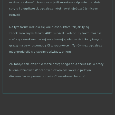
Wargame 1942
2
można poddawać… tresurze – jeśli wykażesz odpowiednio dużo
sprytu i cierpliwości, będziesz mógł nawet ujeżdżać je niczym
rumaki!
Wild Terra (B2P)
2
Na tym forum udziela się wiele osób, które tak jak Ty są
Zoo 2 - Animal Park
2
zadeklarowanymi fanami ARK: Survival Evolved. Ty także możesz
stać się członkiem naszej wyjątkowej społeczności! Rady innych
1100AD
1
graczy na pewno pomogą Ci w rozgrywce – Ty również będziesz
mógł podzielić się swoim doświadczeniem!
8 Ball Master
1
Za Tobą ciężki dzień? A może następnego dnia czeka Cię w pracy
ARMA III (B2P)
1
trudna rozmowa? Wieczór w niezwykłym świecie pełnym
dinozaurów na pewno pomoże Ci naładować baterie!
Blade and Soul
1
Call of Antia: Match 3 RPG (Android)
1
Causa: Voices of the Dusk
1