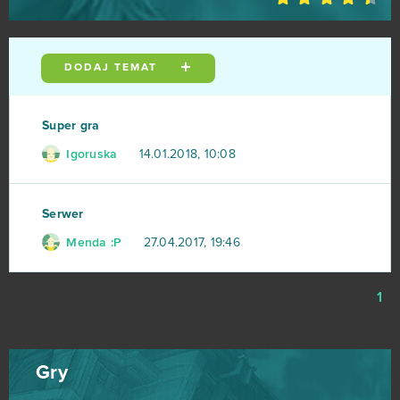
Anocris
2
ARK: Survival Evolved (B2P)
DODAJ TEMAT
2
Booty Calls
2
Super gra
Igoruska
14.01.2018, 10:08
Crowfall (B2P)
2
Eldarya
2
Serwer
Menda :P
27.04.2017, 19:46
Fap CEO
2
Gardenscapes
2
1
H1Z1: King of the Kill (B2P)
2
Gry
Harem Heroes
2