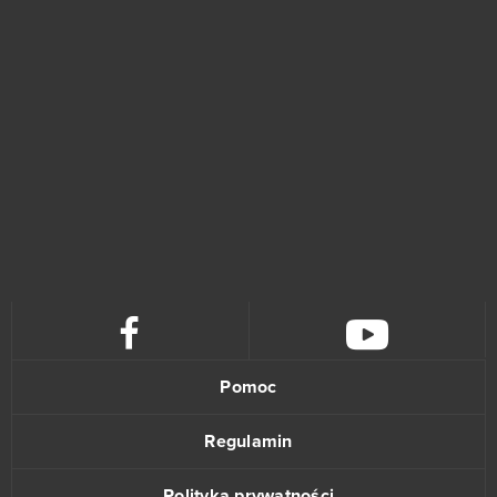
Conqueror's Blade
1
Dice Dreams - Mobile - Android
1
Divine Storm
1
DOTA 2
1
Dragon Lord
1
Dragon's Prophet
1
Estogan
1
Pomoc
Fugue in Void
1
Regulamin
Gacha Life
1
Polityka prywatności