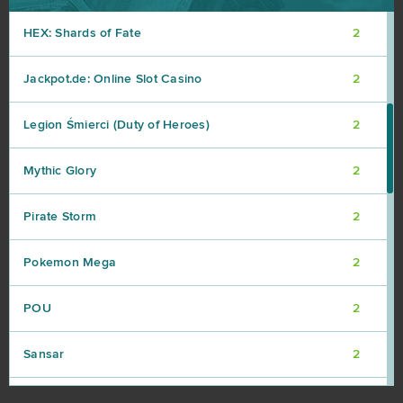
HEX: Shards of Fate
2
Jackpot.de: Online Slot Casino
2
Legion Śmierci (Duty of Heroes)
2
Mythic Glory
2
Pirate Storm
2
Pokemon Mega
2
POU
2
Sansar
2
Skyforge
2