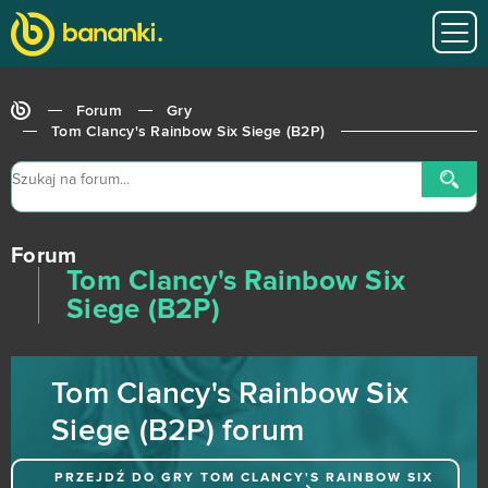
Steam Hammer (B2P)
0
Supernova
0
Forum
Gry
Sword Master
0
Tom Clancy's Rainbow Six Siege (B2P)
Tanoth
0
Tap Titans 2: Clicker RPG Game (Android)
0
Forum
Tom Clancy's Rainbow Six
The Grand Mafia (Android)
0
Siege (B2P)
The Settlers Online
0
Tom Clancy's Rainbow Six
theHunter
0
Siege (B2P) forum
TikTok - Android
0
PRZEJDŹ DO GRY
TOM CLANCY'S RAINBOW SIX