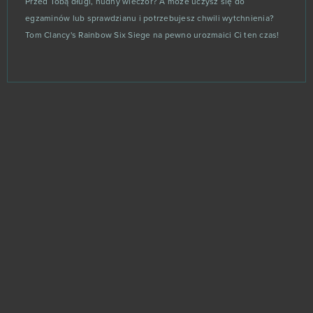
Przed Tobą długi, nudny wieczór? A może uczysz się do
egzaminów lub sprawdzianu i potrzebujesz chwili wytchnienia?
Tom Clancy's Rainbow Six Siege na pewno urozmaici Ci ten czas!