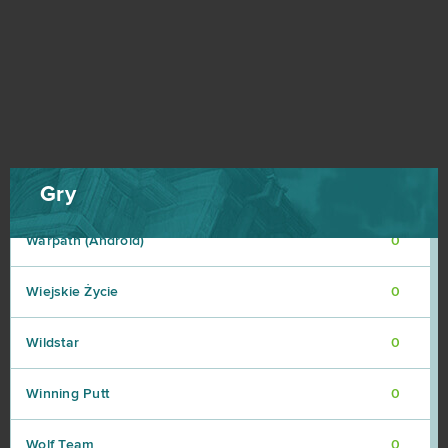
Under Control
0
Urban Rivals
0
Vindictus
0
Warmonger
0
Gry
Warpath (Android)
0
Wiejskie Życie
0
Wildstar
0
Winning Putt
0
Wolf Team
0