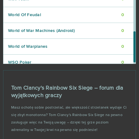
World Of Feudal
0
World of War Machines (Android)
0
World of Warplanes
0
WSO Poker
0
Zielone Imperium
0
Tom Clancy's Rainbow Six Siege – forum dla
wyjątkowych graczy
Masz ochotę sobie postrzelać, ale większość strzelanek wydaje Ci
się zbyt monotonna? Tom Clancy's Rainbow Six Siege na pewno
zasługuje więc na Twoją uwagę – dzięki tej grze poziom
adrenaliny w Twojej krwi na pewno się podniesie!