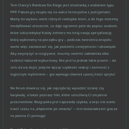
Tom Clancy's Rainbow Six Siege jest strzelanką z widokiem typu
FPP. Fabuła gry skupia się na walce terrorystów z policjantami.
Mamy do wyboru wiele różnych rodzajów broni, a do tego możemy
modyfikować otoczenie, co daje ogromne pole do popisu osobom,
które lubią taktykę! Każdy żołnierz ma tutaj swoją specjalizację,
którą wybieramy na początku gry – podczas tworzenia zespołu
warto więc zastanowić się, jak podzielić umiejętności i obowiązki.
Aby zwyciężyć w rozgrywce, musimy uwolnić zakładnika albo
rozbroić ładunek wybuchowy. Nie jest to jednak takie proste – do
celu da się dojść jedynie łącząc szybkość reakcji i zwinność z
logicznym myśleniem – gra wymaga również sporej ilości sprytu!
Na forum dowiesz się, jak najszybciej wysadzić ścianę czy
barykadę, a także poznasz triki, które umożliwią Ci zmylenie
przeciwników. Rozgrywka jest naprawdę szybka, a więc nie warto
tracić czasu na „błądzenie po omacku” – inni doświadczeni gracze
na pewno Ci pomogą!