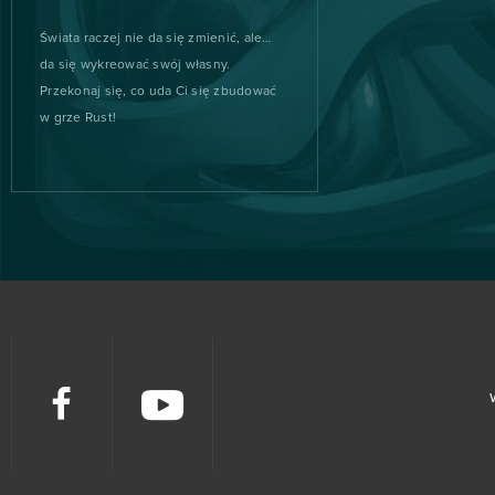
Świata raczej nie da się zmienić, ale…
Slime CCG
2
da się wykreować swój własny.
Przekonaj się, co uda Ci się zbudować
Smite
2
w grze Rust!
SoulWorker
2
Star Trek: Alien Domain
2
Stormfall: Age of War
2
Taonga: the Island Farm
2
Travian Kingdoms
2
Trove
2
Wargame 1942
2