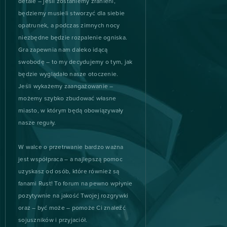
detale – jeśli zostaniemy zranieni,
będziemy musieli stworzyć dla siebie
Jackpot.de: Online Slot
2
opatrunek, a podczas zimnych nocy
Casino
niezbędne będzie rozpalenie ogniska.
Gra zapewnia nam daleko idącą
Legion Śmierci (Duty of
2
swobodę – to my decydujemy o tym, jak
Heroes)
będzie wyglądało nasze otoczenie.
Jeśli wykażemy zaangażowanie –
Mythic Glory
2
możemy szybko zbudować własne
miasto, w którym będą obowiązywały
Pirate Storm
2
nasze reguły.
Pokemon Mega
2
W walce o przetrwanie bardzo ważna
jest współpraca – a najlepszą pomoc
POU
2
uzyskasz od osób, które również są
fanami Rust! To forum na pewno wpłynie
Sansar
2
pozytywnie na jakość Twojej rozgrywki
oraz – być może – pomoże Ci znaleźć
Skyforge
2
sojuszników i przyjaciół.