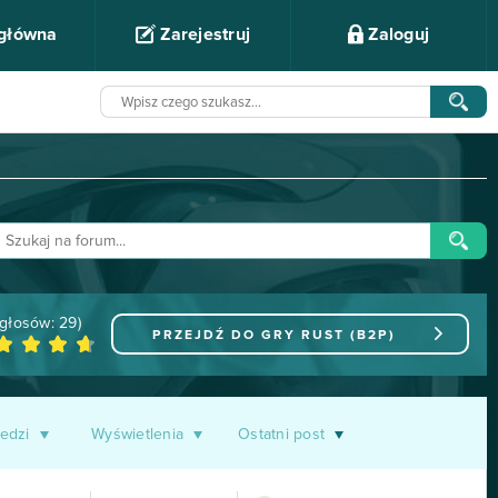
 główna
Zarejestruj
Zaloguj
głosów:
29
)
PRZEJDŹ DO GRY
RUST (B2P)
edzi
Wyświetlenia
Ostatni post