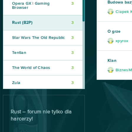
Budowa bazy,
Opera GX | Gaming
3
Browser
Ciapek 
Rust (B2P)
3
O grze
Star Wars The Old Republic
3
xpyrox
Tentlan
3
Klan
The World of Chaos
3
BiznesM
Zula
3
Agar io
2
Rust – forum nie tylko dla
Akinator
2
harcerzy!
Anocris
2