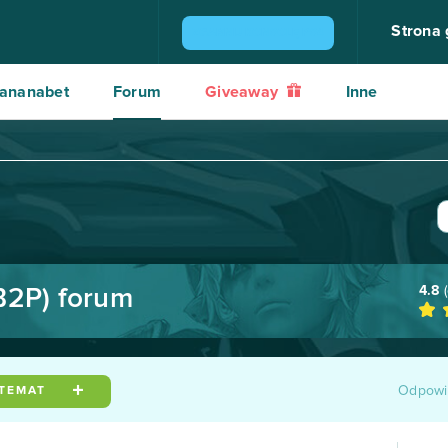
Strona
ZGARNIJ KONSOLĘ PS4
ananabet
Forum
Giveaway
Inne
4.8
(
B2P) forum
Odpowi
 TEMAT