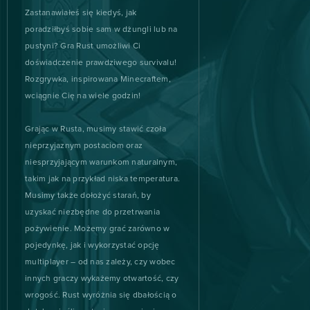
Zastanawiałeś się kiedyś, jak
ARK: Survival Evolved (B2P)
2
poradziłbyś sobie sam w dżungli lub na
pustyni? Gra Rust umożliwi Ci
Booty Calls
2
doświadczenie prawdziwego survivalu!
Rozgrywka, inspirowana Minecraftem,
Crowfall (B2P)
2
wciągnie Cię na wiele godzin!
Grając w Rusta, musimy stawić czoła
Eldarya
2
nieprzyjaznym postaciom oraz
niesprzyjającym warunkom naturalnym,
Fap CEO
2
takim jak na przykład niska temperatura.
Musimy także dołożyć starań, by
Gardenscapes
2
uzyskać niezbędne do przetrwania
pożywienie. Możemy grać zarówno w
H1Z1: King of the Kill (B2P)
2
pojedynkę, jak i wykorzystać opcję
multiplayer – od nas zależy, czy wobec
Harem Heroes
2
innych graczy wykażemy otwartość, czy
wrogość. Rust wyróżnia się dbałością o
HEX: Shards of Fate
2