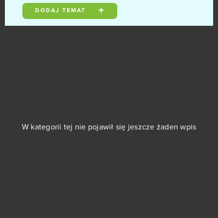
DODAJ TEMAT
Revelation Online
0
RF Online
0
Rise of Dragons
0
Rise of Kingdoms: Lost Crusade (Android)
0
Rising Cities
0
W kategorii tej nie pojawił się jeszcze żaden wpis
Robocraft
0
Rocket Arena
0
Runes Of Magic
0
S4 League
0