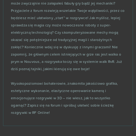
The Settlers Online
0
może zwyczajnie nie załapałeś fabuły gry bądź jej mechaniki?
Przyjaciele z forum rozwieją wszelakie Twoje wątpliwości, przez co
theHunter
0
będziesz mieć ułatwiony „start” w rozgrywce! Jak myślisz, lepiej
sprawdza się magia czy może nowoczesne roboty z super-
elektryczną technologią? Czy skomputeryzowane mechy mogą
TikTok - Android
0
okazać się potężniejsze od tradycyjnej magii i starożytnych
zaklęć? Koniecznie wdaj się w dyskusję z innymi graczami! Nie
Titan Siege
0
zapomnij, że głównym celem istniejących w grze ras jest walka o
prym w Nouvous, a rozgrywka toczy się w systemie walk RvR. Już
Tom Clancy's Rainbow Six Siege (B2P)
0
dziś poznaj tajniki, jakimi kierują się owe boje!
Total Battle: Tactical War
0
Wysokopoziomowi bohaterowie, znakomita jakościowo grafika,
estetyczne wykonanie, elastyczne operowanie kamerą i
Touch
0
emocjonujące rozgrywki w 3D – nie wiesz, jak to wszystko
ogarnąć? Zapisz się na forum i spróbuj ułatwić sobie ścieżkę
Town of Sins
0
rozgrywki w RF Online!
Trading Legend (Android)
0