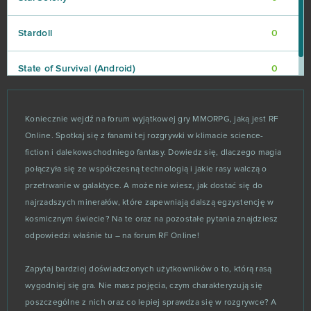
Stardoll
0
State of Survival (Android)
0
Steam Hammer (B2P)
0
Koniecznie wejdź na forum wyjątkowej gry MMORPG, jaką jest RF
Online. Spotkaj się z fanami tej rozgrywki w klimacie science-
Supernova
0
fiction i dalekowschodniego fantasy. Dowiedz się, dlaczego magia
połączyła się ze współczesną technologią i jakie rasy walczą o
Sword Master
0
przetrwanie w galaktyce. A może nie wiesz, jak dostać się do
najrzadszych minerałów, które zapewniają dalszą egzystencję w
Tanoth
0
kosmicznym świecie? Na te oraz na pozostałe pytania znajdziesz
odpowiedzi właśnie tu – na forum RF Online!
Tap Titans 2: Clicker RPG Game (Android)
0
Zapytaj bardziej doświadczonych użytkowników o to, którą rasą
The Grand Mafia (Android)
0
wygodniej się gra. Nie masz pojęcia, czym charakteryzują się
poszczególne z nich oraz co lepiej sprawdza się w rozgrywce? A