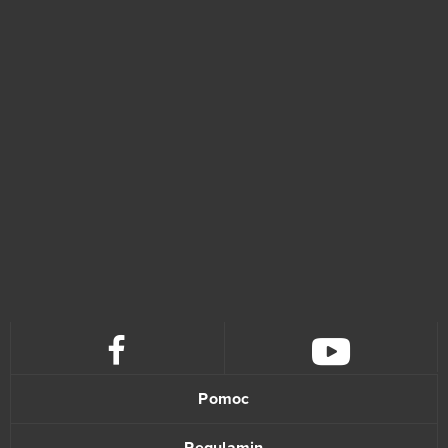
Traffic Puzzle (Android)
0
Tribal Wars 2
0
Twin Saga
0
Under Control
0
Urban Rivals
0
Vindictus
0
Warmonger
0
Warpath (Android)
0
Pomoc
Wiejskie Życie
0
Regulamin