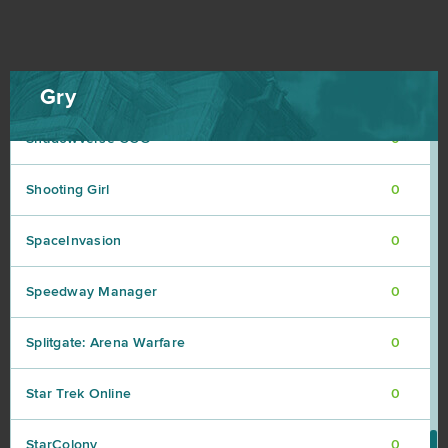
Seafight
0
Second Life
0
Gry
Shadowverse CCG
0
Shooting Girl
0
SpaceInvasion
0
Speedway Manager
0
Splitgate: Arena Warfare
0
Star Trek Online
0
StarColony
0