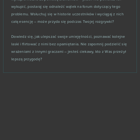
Wild Terra (B2P)
2
wykupić, postaraj się odnaleźć wątek na forum dotyczący tego
problemu. Wsłuchuj się w historie uczestników i wyciągaj z nich
Zoo 2 - Animal Park
2
całą esencję – może przyda się podczas Twojej rozgrywki?
1100AD
1
Dowiedz się, jak ulepszać swoje umiejętności, poznawać kolejne
laski i flirtować z nimi bez opamiętania. Nie zapomnij podzielić się
8 Ball Master
1
wrażeniami z innymi graczami – jesteś ciekawy, kto z Was przeżył
lepszą przygodę?
ARMA III (B2P)
1
Blade and Soul
1
Call of Antia: Match 3 RPG (Android)
1
Causa: Voices of the Dusk
1
Conqueror's Blade
1