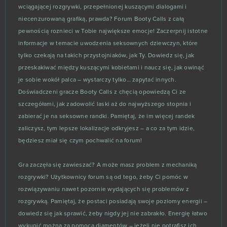
wciągającej rozgrywki, przepełnionej kuszącymi dialogami i
niecenzurowaną grafiką, prawda? Forum Booty Calls z całą
Smite
2
pewnością roznieci w Tobie największe emocje! Zaczerpnij istotne
informacje w temacie uwodzenia seksownych dziewczyn, które
SoulWorker
2
tylko czekają na takich przystojniaków, jak Ty. Dowiedz się, jak
przeskakiwać między kuszącymi kobietami i naucz się, jak owinąć
Star Trek: Alien Domain
2
je sobie wokół palca – wystarczy tylko… zapytać innych.
Doświadczeni gracze Booty Calls z chęcią opowiedzą Ci ze
Stormfall: Age of War
2
szczegółami, jak zadowolić laski aż do najwyższego stopnia i
zabierać je na seksowne randki. Pamiętaj, że im więcej randek
Taonga: the Island Farm
2
zaliczysz, tym lepsze lokalizacje odkryjesz – a co za tym idzie,
będziesz miał się czym pochwalić na forum!
Travian Kingdoms
2
Gra zaczęła się zawieszać? A może masz problem z mechaniką
rozgrywki? Użytkownicy forum są od tego, żeby Ci pomóc w
Trove
2
rozwiązywaniu nawet pozornie wydających się problemów z
rozgrywką. Pamiętaj, że postaci posiadają swoje poziomy energii –
Wargame 1942
2
dowiedz się jak sprawić, żeby nigdy jej nie zabrakło. Energię łatwo
wykupić można za pomocą diamentów – jeżeli nie potrafisz ich