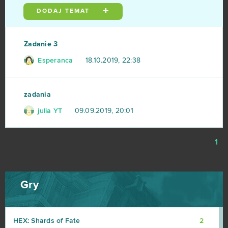
DODAJ TEMAT
ARK: Survival Evolved (B2P)
2
Booty Calls
2
Zadanie 3
Esperanca
18.10.2019, 22:38
Crowfall (B2P)
2
Eldarya
2
zadania
julia YT
09.09.2019, 20:01
Fap CEO
2
1
Gardenscapes
2
H1Z1: King of the Kill (B2P)
2
Gry
Harem Heroes
2
HEX: Shards of Fate
2