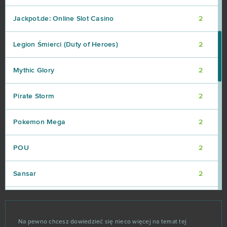
Jackpot.de: Online Slot Casino
2
Legion Śmierci (Duty of Heroes)
2
Mythic Glory
2
Pirate Storm
2
Pokemon Mega
2
POU
2
Sansar
2
Skyforge
2
Na pewno chcesz dowiedzieć się nieco więcej na temat tej
Slime CCG
2