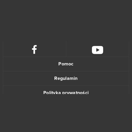
Dice Dreams - Mobile - Android
1
Divine Storm
1
DOTA 2
1
Dragon Lord
1
Pomoc
Dragon's Prophet
1
Regulamin
Estogan
1
Polityka prywatności
Fugue in Void
1
Kontakt
Gacha Life
1
Gigantic
1