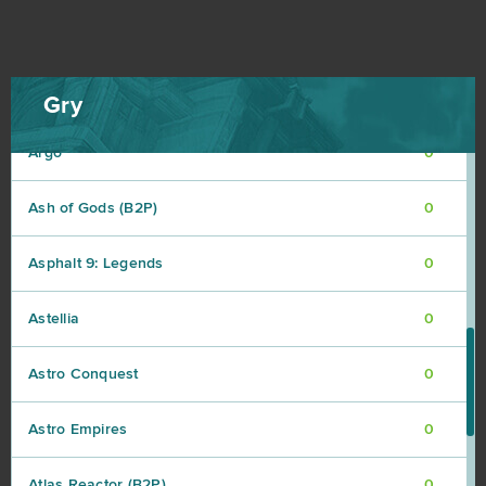
Apex Legends
0
ArcheAge
0
Gry
Argo
0
Ash of Gods (B2P)
0
Asphalt 9: Legends
0
Astellia
0
Astro Conquest
0
Astro Empires
0
Atlas Reactor (B2P)
0