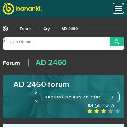
TrainStation
1
Undermaster
1
Forum
Gry
AD 2460
Unlimited Ninja
1
War Robots
1
AD 2460
War2 Glory
1
Forum
Wartime
1
AD 2460 forum
Wartune
1
PRZEJDŹ DO GRY
AD 2460
11 Legends
0
3.4
(głosów:
7
)
3 Tiles - Tile Connect and Block Matching Puzzle
0