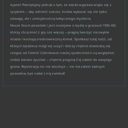
Blade of Kings
0
łupem! Pamiętajmy jednak o tym, że każda wyprawa wiąże się z
ryzykiem – aby odnieść sukces, trzeba wykazać się nie tylko
Blade of Queen
0
odwagą, ale i umiejętnością taktycznego myślenia.
Nasze forum powstało i jest rozwijane z myślą o graczach 1100 AD,
Blankos
0
którzy chcą mieć z gry coś więcej – pragną tworzyć niezwykłe
miasta i kochają średniowieczny klimat. Spotkasz tutaj ludzi, od
których będziesz mógł się uczyć i którzy chętnie dowiedzą się
Blast Breaker
0
czegoś od Ciebie! Członkowie naszej społeczności są względem
siebie bardzo życzliwi – chętnie przyjmą Cię zatem do swojego
Blood Rites
0
grona. Rejestracja nic nie kosztuje – nie ma zatem żadnych
powodów, byś nadal z nią zwlekał!
Blood Wars
0
Booty Farm
0
Buff Games
0
Cabals: Card Blitz
0