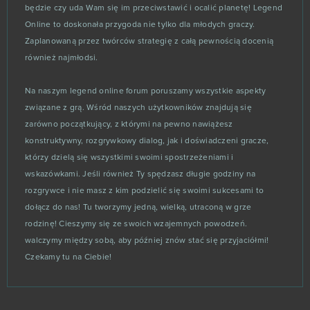
Cosmic Shock League
8
będzie czy uda Wam się im przeciwstawić i ocalić planetę! Legend
Online to doskonała przygoda nie tylko dla młodych graczy.
Cuisine Royale
8
Zaplanowaną przez twórców strategię z całą pewnością docenią
również najmłodsi.
Grepolis
8
Na naszym legend online forum poruszamy wszystkie aspekty
Let's Fish
8
związane z grą. Wśród naszych użytkowników znajdują się
zarówno początkujący, z którymi na pewno nawiążesz
My Free Circus
konstruktywny, rozgrywkowy dialog, jak i doświadczeni gracze,
8
którzy dzielą się wszystkimi swoimi spostrzeżeniami i
wskazówkami. Jeśli również Ty spędzasz długie godziny na
Orcs Must Die! Unchained
8
rozgrywce i nie masz z kim podzielić się swoimi sukcesami to
dołącz do nas! Tu tworzymy jedną, wielką, utraconą w grze
Paladins
8
rodzinę! Cieszymy się ze swoich wzajemnych powodzeń.
walczymy między sobą, aby później znów stać się przyjaciółmi!
Big Bang Empire
7
Czekamy tu na Ciebie!
League of Angels 3
7