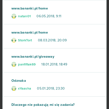
www.bananki.pl/home
SAO's Legend
44
natan01
06.05.2018, 9:11
Warface
42
www.bananki.pl/home
Crossout
39
StorkTort
08.03.2018, 20:09
League of Angels 2
38
www.bananki.pl/giveaway
Aion
37
panfiflak69
18.01.2018, 18:49
Wolni farmerzy
37
Odznaka
Vikings: War of Clans
36
xYaasha
05.01.2018, 23:30
One Piece 2 - Pirate King
35
Dlaczego nie pokazują mi się zadania?
Star Conflict
35