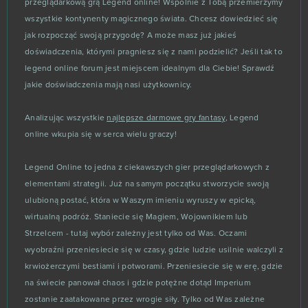
przeglądarkową grą Legend online! Wspólnie z Tobą przemierzymy
wszystkie kontynenty magicznego świata. Chcesz dowiedzieć się
TERA Europe
11
jak rozpocząć swoją przygodę? A może masz już jakieś
doświadczenia, którymi pragniesz się z nami podzielić? Jeśli tak to
Tibia
11
legend online forum jest miejscem idealnym dla Ciebie! Sprawdź
jakie doświadczenia mają nasi użytkownicy.
Crush Crush
10
Analizując wszystkie
najlepsze darmowe gry fantasy
, Legend
The Pride of Taern
10
online wkupia się w serca wielu graczy!
Throne: Kingdom at War
Legend Online to jedna z ciekawszych gier przeglądarkowych z
10
elementami strategii. Już na samym początku stworzycie swoją
ulubioną postać, która w Waszym imieniu wyruszy w epicką,
Warframe
10
wirtualną podróż. Staniecie się Magiem, Wojownikiem lub
Strzelcem - tutaj wybór zależny jest tylko od Was. Oczami
Garry's Mod (B2P)
9
wyobraźni przeniesiecie się w czasy, gdzie ludzie usilnie walczyli z
krwiożerczymi bestiami i potworami. Przeniesiecie się w erę, gdzie
Unturned
9
na świecie panował chaos i gdzie potężne dotąd Imperium
zostanie zaatakowane przez wrogie siły. Tylko od Was zależne