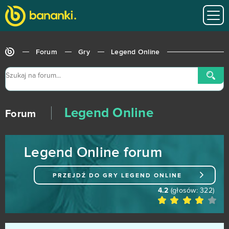
World of Warships
162
CSGO Prime (B2P)
138
Forum
Gry
Legend Online
Goodgame Empire
111
Shakes & Fidget
98
Legend Online
My Little Farmies
84
Forum
Minecraft
79
Legend Online forum
Forge of Empires
78
PRZEJDŹ DO GRY
LEGEND ONLINE
Metin2
76
4.2
(głosów:
322
)
Star Stable
75