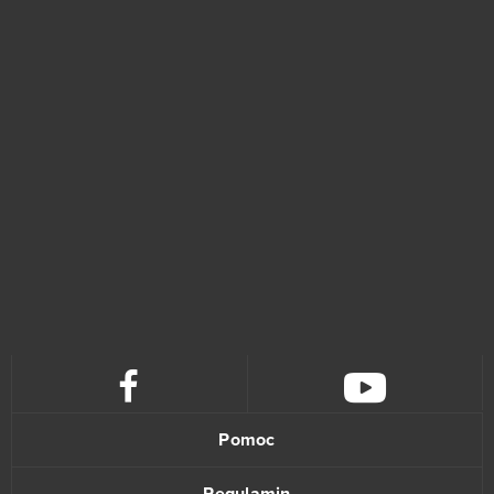
Neverwinter
7
Rocket League (B2P)
7
Sweet Amoris - Słodki Flirt
7
Transformice
7
Affected Zone Tactics
6
Dragon 2
6
Grand Theft Auto V (B2P)
6
Howrse
6
Pomoc
Omega Zodiac
6
Regulamin