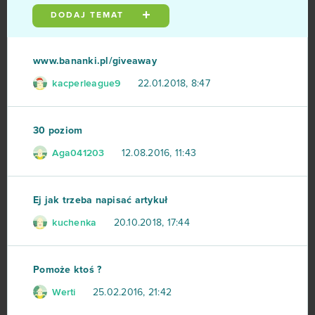
DODAJ TEMAT
Rail Nation
74
Legend Online
68
www.bananki.pl/giveaway
kacperleague9
22.01.2018, 8:47
Desert Operations
63
Fortnite
63
30 poziom
Aga041203
12.08.2016, 11:43
Travian
57
BlockStarPlanet
54
Ej jak trzeba napisać artykuł
kuchenka
20.10.2018, 17:44
Heavy Metal Machines
50
Football Team
47
Pomoże ktoś ?
Werti
25.02.2016, 21:42
Imperia Online
46