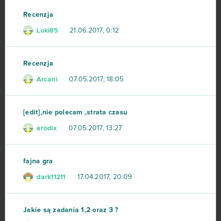
Game of Thrones
23
Recenzja
Dark Era
22
Luki85
21.06.2017, 0:12
Crossfire
21
Recenzja
Arcani
Islandoom
07.05.2017, 18:05
21
S.K.I.L.L. - Special Force 2
21
[edit],nie polecam ,strata czasu
arodix
07.05.2017, 13:27
Drakensang Online
20
Lineage II
20
fajna gra
dark11211
17.04.2017, 20:09
Elsword Online
19
My Free Zoo
19
Jakie są zadania 1,2 oraz 3 ?