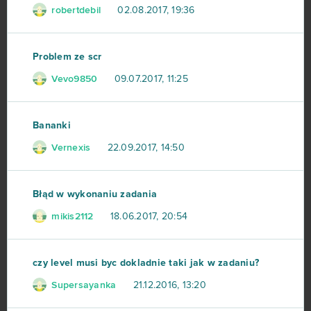
robertdebil
02.08.2017, 19:36
God of Gods
34
Problem ze scr
Stronghold Kingdoms
34
Vevo9850
09.07.2017, 11:25
Eternal Edge+ Prologue
33
Bananki
OGame
32
Vernexis
22.09.2017, 14:50
Ikariam
29
Błąd w wykonaniu zadania
Elvenar
27
mikis2112
18.06.2017, 20:54
Khan Wars
25
czy level musi byc dokladnie taki jak w zadaniu?
NosTale
25
Supersayanka
21.12.2016, 13:20