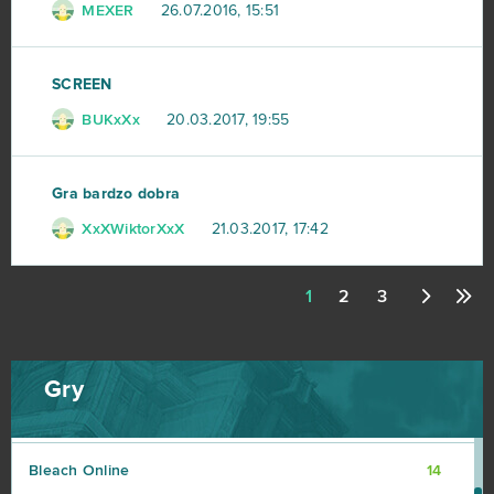
MEXER
26.07.2016, 15:51
Tanki Online
18
League of Angels
16
SCREEN
BUKxXx
20.03.2017, 19:55
Zmierzch bogów
16
Armored Warfare
15
Gra bardzo dobra
XxXWiktorXxX
21.03.2017, 17:42
Momio
15
1
2
3
Wizard101
15
Arena Mody
14
Gry
Black Desert Online (B2P)
14
Bleach Online
14