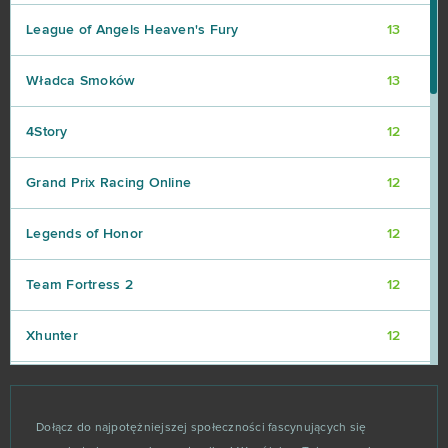
League of Angels Heaven's Fury
13
Władca Smoków
13
4Story
12
Grand Prix Racing Online
12
Legends of Honor
12
Team Fortress 2
12
Xhunter
12
Brawl Stars
11
Dołącz do najpotężniejszej społeczności fascynujących się
Dark Orbit
11