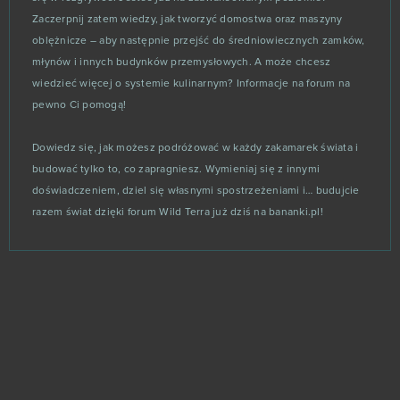
Mars Tomorrow
1
Zaczerpnij zatem wiedzy, jak tworzyć domostwa oraz maszyny
oblężnicze – aby następnie przejść do średniowiecznych zamków,
Nemexia
1
młynów i innych budynków przemysłowych. A może chcesz
wiedzieć więcej o systemie kulinarnym? Informacje na forum na
Online Football Manager
1
pewno Ci pomogą!
Otherland
1
Dowiedz się, jak możesz podróżować w każdy zakamarek świata i
budować tylko to, co zapragniesz. Wymieniaj się z innymi
PokeWars
1
doświadczeniem, dziel się własnymi spostrzeżeniami i… budujcie
razem świat dzięki forum Wild Terra już dziś na bananki.pl!
Quake Champions
1
Ragnarok Online
1
Rail World
1
Ram Pressure
1