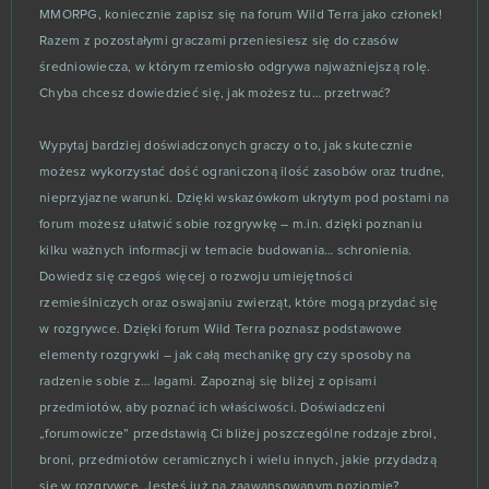
MMORPG, koniecznie zapisz się na forum Wild Terra jako członek!
Razem z pozostałymi graczami przeniesiesz się do czasów
Gigantic
1
średniowiecza, w którym rzemiosło odgrywa najważniejszą rolę.
Chyba chcesz dowiedzieć się, jak możesz tu… przetrwać?
Gladiatus
1
Wypytaj bardziej doświadczonych graczy o to, jak skutecznie
Guns of Glory (Android)
1
możesz wykorzystać dość ograniczoną ilość zasobów oraz trudne,
nieprzyjazne warunki. Dzięki wskazówkom ukrytym pod postami na
Ironsight
1
forum możesz ułatwić sobie rozgrywkę – m.in. dzięki poznaniu
kilku ważnych informacji w temacie budowania… schronienia.
King of Avalon (Android)
1
Dowiedz się czegoś więcej o rozwoju umiejętności
rzemieślniczych oraz oswajaniu zwierząt, które mogą przydać się
Lords Mobile (Android)
w rozgrywce. Dzięki forum Wild Terra poznasz podstawowe
1
elementy rozgrywki – jak całą mechanikę gry czy sposoby na
radzenie sobie z… lagami. Zapoznaj się bliżej z opisami
MageRealm
1
przedmiotów, aby poznać ich właściwości. Doświadczeni
„forumowicze” przedstawią Ci bliżej poszczególne rodzaje zbroi,
Magic The Gathering Arena
1
broni, przedmiotów ceramicznych i wielu innych, jakie przydadzą
się w rozgrywce. Jesteś już na zaawansowanym poziomie?