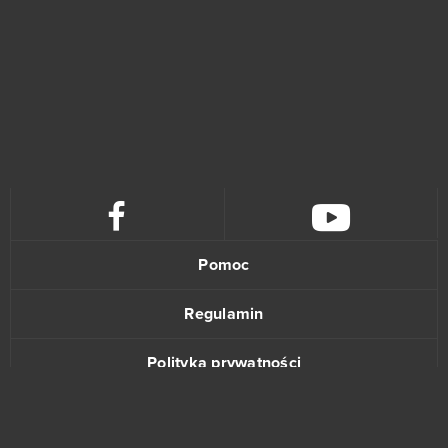
Realm of Warriors
1
Rift
1
Rise of Angels
1
River Combat
1
Royal Quest
1
Pomoc
Shaiya
1
Regulamin
Shini Game
1
Polityka prywatności
Sparta: War of Empire
1
Kontakt
The Outpost Nine: Episode 1
1