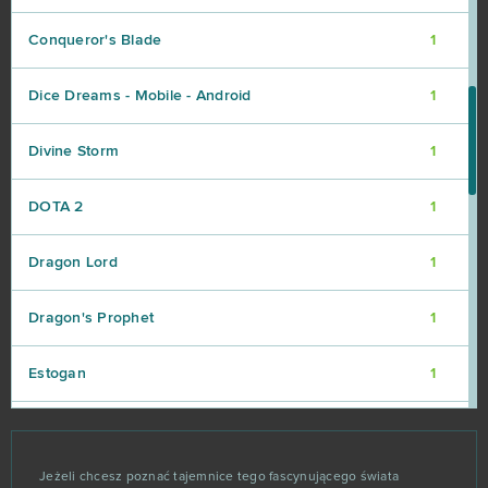
Conqueror's Blade
1
Dice Dreams - Mobile - Android
1
Divine Storm
1
DOTA 2
1
Dragon Lord
1
Dragon's Prophet
1
Estogan
1
Fugue in Void
1
Jeżeli chcesz poznać tajemnice tego fascynującego świata
Gacha Life
1