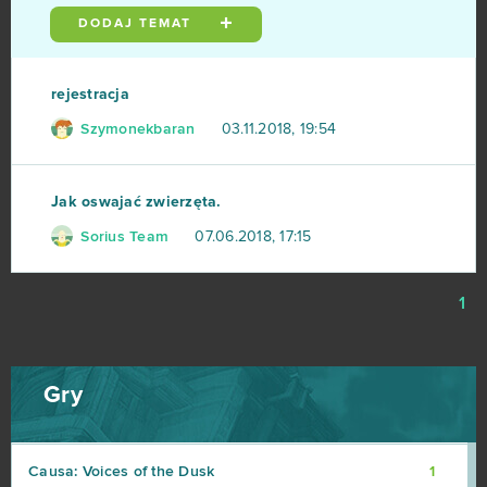
DODAJ TEMAT
Wargame 1942
2
Wild Terra (B2P)
2
rejestracja
Szymonekbaran
03.11.2018, 19:54
Zoo 2 - Animal Park
2
1100AD
1
Jak oswajać zwierzęta.
Sorius Team
07.06.2018, 17:15
8 Ball Master
1
1
ARMA III (B2P)
1
Blade and Soul
1
Gry
Call of Antia: Match 3 RPG (Android)
1
Causa: Voices of the Dusk
1