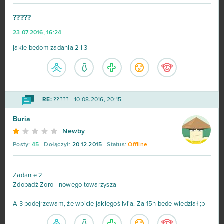
Vikings: War of Clans
36
?????
23.07.2016, 16:24
One Piece 2 - Pirate King
35
jakie będom zadania 2 i 3
Star Conflict
35
God of Gods
34
RE:
????? - 10.08.2016, 20:15
Stronghold Kingdoms
34
Buria
Newby
Eternal Edge+ Prologue
33
Posty:
45
Dołączył:
20.12.2015
Status:
Offline
OGame
32
Zadanie 2
Zdobądź Zoro - nowego towarzysza
Ikariam
29
A 3 podejrzewam, że wbicie jakiegoś lvl'a. Za 15h będę wiedział ;b
Elvenar
27