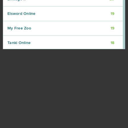
Elsword Online
19
My Free Zoo
19
Tanki Online
18
League of Angels
16
Zmierzch bogów
16
Armored Warfare
15
Momio
15
Wizard101
15