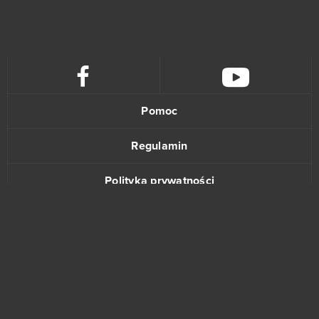
Arena Mody
14
Black Desert Online (B2P)
14
Bleach Online
14
Pomoc
League of Angels Heaven's Fury
13
Regulamin
Władca Smoków
13
Polityka prywatności
4Story
12
Kontakt
Grand Prix Racing Online
12
Legends of Honor
12
Team Fortress 2
12
www.bananki.pl