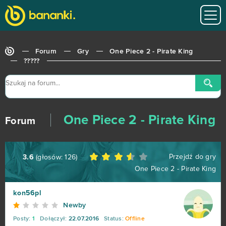
Heavy Metal Machines
50
Football Team
47
Forum
Gry
One Piece 2 - Pirate King
Imperia Online
46
?????
SAO's Legend
44
Warface
42
One Piece 2 - Pirate King
Forum
Crossout
39
Przejdź do gry
3.6
(głosów:
126
)
League of Angels 2
38
One Piece 2 - Pirate King
Aion
37
kon56pl
Newby
Wolni farmerzy
37
Posty:
1
Dołączył:
22.07.2016
Status:
Offline