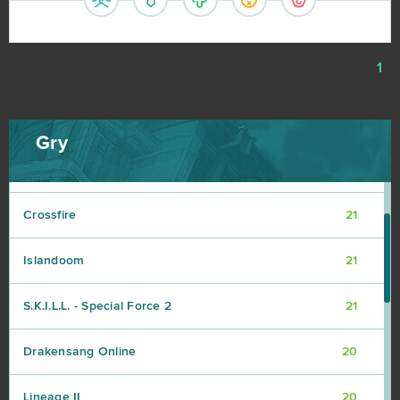
Khan Wars
25
1
NosTale
25
Game of Thrones
23
Gry
Dark Era
22
Crossfire
21
Islandoom
21
S.K.I.L.L. - Special Force 2
21
Drakensang Online
20
Lineage II
20