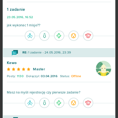
Harem Heroes
2
1 zadanie
23.05.2016, 16:52
HEX: Shards of Fate
2
jak wykonac 1 misje??
Jackpot.de: Online Slot Casino
2
Legion Śmierci (Duty of Heroes)
2
RE:
1 zadanie - 24.05.2016, 23:39
Mythic Glory
2
Kewo
Master
Pirate Storm
2
Posty:
1130
Dołączył:
03.04.2016
Status:
Offline
Pokemon Mega
2
Masz na myśli rejestrację czy pierwsze zadanie?
POU
2
Sansar
2