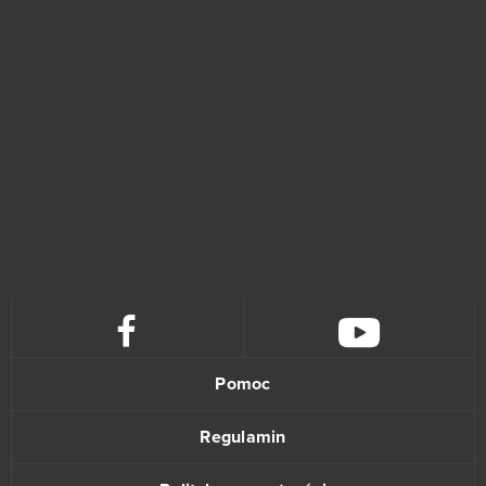
Causa: Voices of the Dusk
1
Conqueror's Blade
1
Dice Dreams - Mobile - Android
1
Divine Storm
1
DOTA 2
1
Dragon Lord
1
Dragon's Prophet
1
Pomoc
Estogan
1
Regulamin
Fugue in Void
1