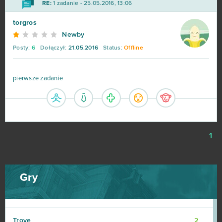
RE:
1 zadanie - 25.05.2016, 13:06
Skyforge
2
torgros
Newby
Slime CCG
2
Posty:
6
Dołączył:
21.05.2016
Status:
Offline
Smite
2
pierwsze zadanie
SoulWorker
2
Star Trek: Alien Domain
2
1
Stormfall: Age of War
2
Taonga: the Island Farm
2
Gry
Travian Kingdoms
2
Trove
2