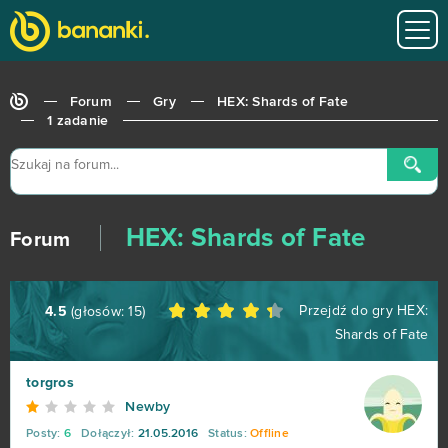
Akinator
2
Anocris
2
Forum
Gry
HEX: Shards of Fate
ARK: Survival Evolved (B2P)
2
1 zadanie
Booty Calls
2
Crowfall (B2P)
2
HEX: Shards of Fate
Forum
Eldarya
2
Przejdź do gry
HEX:
4.5
(głosów:
15
)
Fap CEO
2
Shards of Fate
Gardenscapes
2
torgros
Newby
H1Z1: King of the Kill (B2P)
2
Posty:
6
Dołączył:
21.05.2016
Status:
Offline