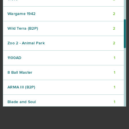
Wargame 1942
2
Wild Terra (B2P)
2
Zoo 2 - Animal Park
2
1100AD
1
8 Ball Master
1
ARMA III (B2P)
1
Blade and Soul
1
Call of Antia: Match 3 RPG (Android)
1