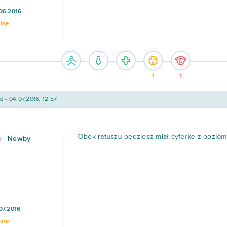
06.2016
line
1
1
d - 04.07.2016, 12:57
Obok ratuszu będziesz miał cyferke z poziomem,
Newby
07.2016
line