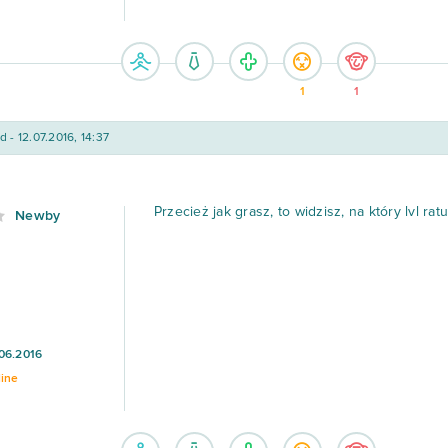
1
1
d - 12.07.2016, 14:37
Przecież jak grasz, to widzisz, na który lvl ra
Newby
06.2016
line