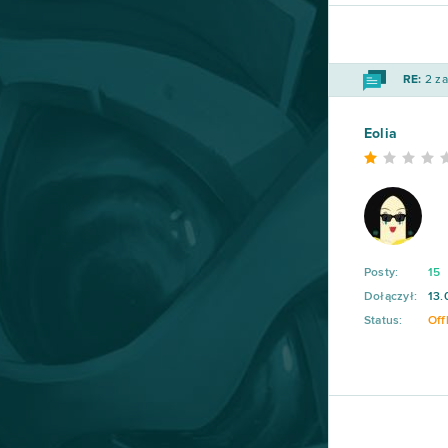
Game of Thrones
23
Dark Era
22
RE:
2 za
Crossfire
21
Eolia
Islandoom
21
S.K.I.L.L. - Special Force 2
21
Drakensang Online
20
Posty:
15
Dołączył:
13.
Lineage II
20
Status:
Off
Elsword Online
19
My Free Zoo
19