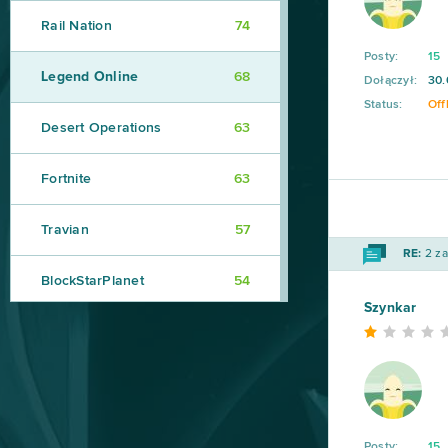
Rail Nation
74
Posty:
15
Legend Online
68
Dołączył:
30.
Status:
Off
Desert Operations
63
Fortnite
63
Travian
57
RE:
2 za
BlockStarPlanet
54
Szynkar
Heavy Metal Machines
50
Football Team
47
Imperia Online
46
Posty:
15