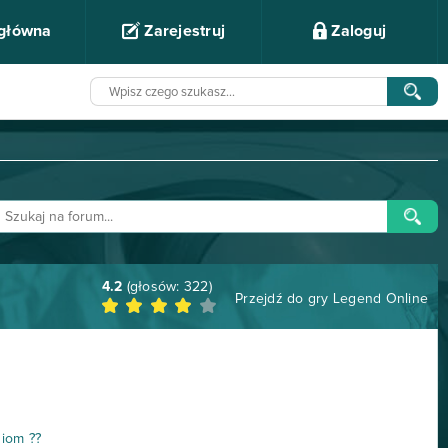
 główna
Zarejestruj
Zaloguj
4.2
(głosów:
322
)
Przejdź do gry
Legend Online
iom ??