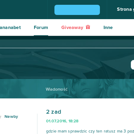
Strona
ZGARNIJ KONSOLĘ PS4
ananabet
Forum
Giveaway
Inne
Wiadomość
2 zad
Newby
01.07.2016, 18:28
gdzie mam sprawdzic czy ten ratusz ma 3 poz