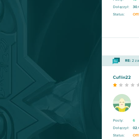
Dołączył:
30.
SAO's Legend
44
Status:
Off
Warface
42
Crossout
39
League of Angels 2
38
RE:
2 za
Aion
37
Cuflin22
Wolni farmerzy
37
Vikings: War of Clans
36
Posty:
6
One Piece 2 - Pirate King
35
Dołączył:
02.
Status:
Off
Star Conflict
35