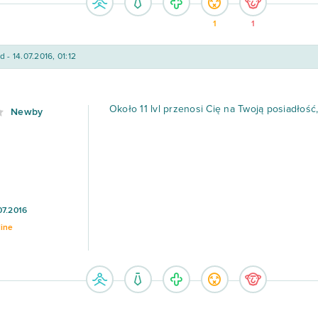
1
1
d - 14.07.2016, 01:12
Około 11 lvl przenosi Cię na Twoją posiadłość
Newby
07.2016
line