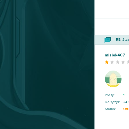
God of Gods
34
Stronghold Kingdoms
34
RE:
2 za
Eternal Edge+ Prologue
33
misiek407
OGame
32
Ikariam
29
Elvenar
27
Posty:
9
Khan Wars
25
Dołączył:
24.
Status:
Off
NosTale
25