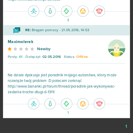
Legend Online
68
2
Desert Operations
63
RE:
Błagam pomocy - 21.05.2016, 14:53
Fortnite
63
Maximolerek
Newby
Travian
57
Posty:
61
Dołączył:
02.05.2016
Status:
Offline
BlockStarPlanet
54
Na dziale dyskusje jest poradnik mojego autorstwa, ktory może
rozwiąże twój problem :D polecam zerknąć
Heavy Metal Machines
50
http://www.bananki.pl/forum/thread/poradnik-jak-wykonywac-
zadania-troche-dlugi-d-1311/
Football Team
47
1
Imperia Online
46
1
SAO's Legend
44