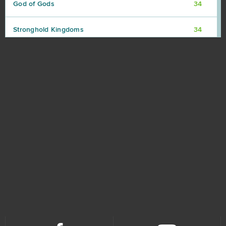
God of Gods
34
Stronghold Kingdoms
34
Eternal Edge+ Prologue
33
OGame
32
Ikariam
29
Elvenar
27
Khan Wars
25
NosTale
25
Game of Thrones
23