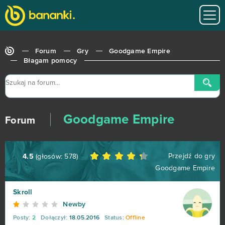
World of Tanks
679
Roblox
543
Forum
Gry
Goodgame Empire
Hero Zero
443
Błagam pomocy
Big Farm
373
Margonem
358
Goodgame Empire
Forum
War Thunder
299
Przejdź do gry
4.5
(głosów:
578
)
League of Legends
216
Goodgame Empire
MovieStarPlanet MSP
188
Skroll
Newby
World of Warships
162
Posty:
2
Dołączył:
18.05.2016
Status:
Offline