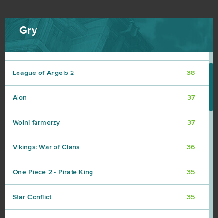
Warface
42
Gry
Crossout
39
League of Angels 2
38
Aion
37
Wolni farmerzy
37
Vikings: War of Clans
36
One Piece 2 - Pirate King
35
Star Conflict
35