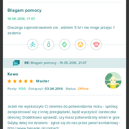
CSGO Prime (B2P)
138
Błagam pomocy
19.05.2016, 17:07
Goodgame Empire
111
Dlaczego zajerestrowałem sie , wbiłem 5 lvl i nie moge przejsc 1
zadania
Shakes & Fidget
98
My Little Farmies
84
RE:
Błagam pomocy - 19.05.2016, 21:07
Minecraft
79
Kewo
Forge of Empires
78
Master
Posty:
1130
Dołączył:
03.04.2016
Status:
Offline
Metin2
76
Jeżeli nie wyskoczyło Ci okienko do potwierdzenia nicku - spróbuj
Star Stable
75
zarejestrować się z innej przeglądarki, bądź wyczyścić ciasteczka
obecnej. Dodatkowo sprawdź, czy masz potwierdzony email w grze.
Gdyby dalej nie działało - zgłoś się do nas przez panel kontaktowy -
Rail Nation
74
http://www.bananki.pl/contact/