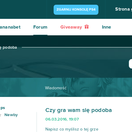
Strona
ZGARNIJ KONSOLĘ PS4
ananabet
Forum
Giveaway
Inne
ę podoba
Wiadomość
eps
Czy gra wam się podoba
Newby
06.03.2016, 19:07
Napisz co myślisz o tej grze