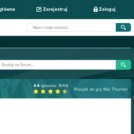
 główna
Zarejestruj
Zaloguj
4.6
(głosów:
1644
)
Przejdź do gry
War Thunder