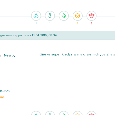
1
1
1
2
gra wam się podoba - 13.04.2016, 08:34
Gierka super kiedys w nia gralem chyba 2 lat
Newby
04.2016
line