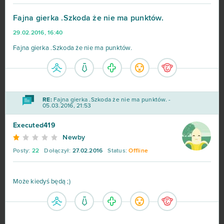
War Thunder
299
Fajna gierka .Szkoda że nie ma punktów.
29.02.2016, 16:40
League of Legends
216
Fajna gierka .Szkoda że nie ma punktów.
MovieStarPlanet MSP
188
World of Warships
162
RE:
Fajna gierka .Szkoda że nie ma punktów. -
05.03.2016, 21:53
CSGO Prime (B2P)
138
Executed419
Newby
Goodgame Empire
111
Posty:
22
Dołączył:
27.02.2016
Status:
Offline
Shakes & Fidget
98
Może kiedyś będą ;)
My Little Farmies
84
Minecraft
79