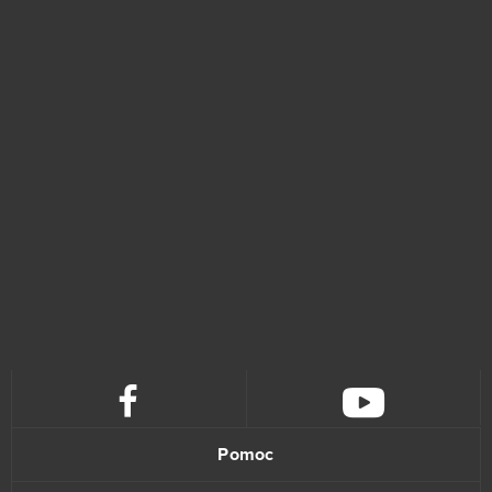
Lineage II
20
Elsword Online
19
My Free Zoo
19
Tanki Online
18
League of Angels
16
Zmierzch bogów
16
Armored Warfare
15
Momio
15
Pomoc
Wizard101
15