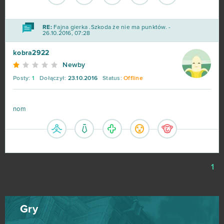
Wolni farmerzy
37
RE:
Fajna gierka .Szkoda że nie ma punktów. -
Vikings: War of Clans
36
26.10.2016, 07:28
kobra2922
One Piece 2 - Pirate King
35
Newby
Posty:
1
Dołączył:
23.10.2016
Status:
Offline
Star Conflict
35
God of Gods
34
nom
Stronghold Kingdoms
34
Eternal Edge+ Prologue
33
1
OGame
32
Gry
Ikariam
29