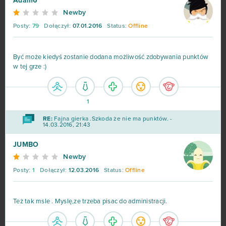
Adam6
Newby
Heavy Metal Machines
50
Posty:
79
Dołączył:
07.01.2016
Status:
Offline
Football Team
47
Być może kiedyś zostanie dodana możliwość zdobywania punktów
w tej grze :)
Imperia Online
46
SAO's Legend
44
1
RE:
Fajna gierka .Szkoda że nie ma punktów. -
14.03.2016, 21:43
Warface
42
JUMBO
Crossout
39
Newby
Posty:
1
Dołączył:
12.03.2016
Status:
Offline
League of Angels 2
38
Też tak msle . Myslę,ze trzeba pisac do administracji.
Aion
37