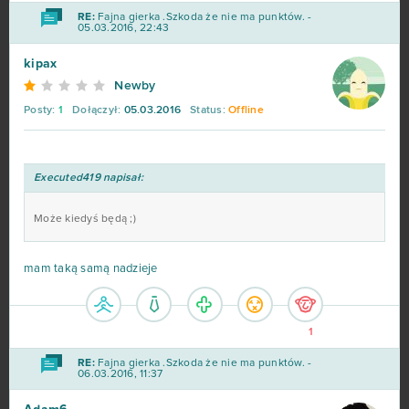
RE:
Fajna gierka .Szkoda że nie ma punktów. -
05.03.2016, 22:43
Forge of Empires
78
kipax
Metin2
76
Newby
Posty:
1
Dołączył:
05.03.2016
Status:
Offline
Star Stable
75
Rail Nation
74
Executed419 napisał:
Legend Online
68
Może kiedyś będą ;)
Desert Operations
63
mam taką samą nadzieje
Fortnite
63
1
Travian
57
RE:
Fajna gierka .Szkoda że nie ma punktów. -
06.03.2016, 11:37
BlockStarPlanet
54