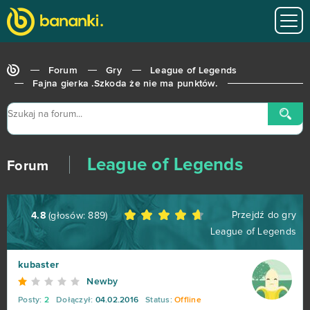
Forum
Gry
League of Legends
Fajna gierka .Szkoda że nie ma punktów.
World of Tanks
679
League of Legends
Forum
Roblox
543
Przejdź do gry
4.8
(głosów:
889
)
Hero Zero
443
League of Legends
Big Farm
373
kubaster
Newby
Margonem
358
Posty:
2
Dołączył:
04.02.2016
Status:
Offline