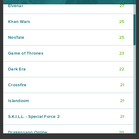
Elvenar
27
Khan Wars
25
NosTale
25
Game of Thrones
23
Dark Era
22
Crossfire
21
Islandoom
21
S.K.I.L.L. - Special Force 2
21
Drakensang Online
20