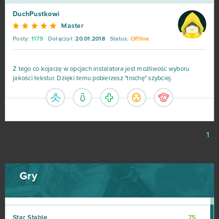
DuchPustkowi
World of Warships
162
Master
Posty:
1179
Dołączył:
20.01.2018
Status:
Offline
CSGO Prime (B2P)
138
Goodgame Empire
111
Z tego co kojarzę w opcjach instalatora jest możliwośc wyboru
jakości tekstur. Dzięki temu pobierzesz "trochę" szybciej.
Shakes & Fidget
98
My Little Farmies
84
1
Minecraft
79
Forge of Empires
78
Gry
Metin2
76
Star Stable
75