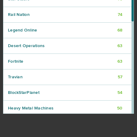
Rail Nation
74
Legend Online
68
Desert Operations
63
Fortnite
63
Travian
57
BlockStarPlanet
54
Heavy Metal Machines
50
Football Team
47