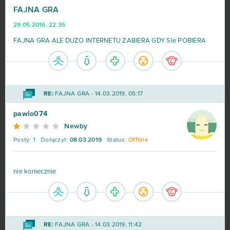
FAJNA GRA
29.05.2016, 22:35
World of Tanks
679
FAJNA GRA ALE DUŻO INTERNETU ZABIERA GDY SIe POBIERA
Roblox
543
Hero Zero
443
RE:
FAJNA GRA - 14.03.2019, 05:17
pawlo074
Big Farm
373
Newby
Posty:
1
Dołączył:
08.03.2019
Status:
Offline
Margonem
358
War Thunder
299
nie koniecznie
League of Legends
216
MovieStarPlanet MSP
188
RE:
FAJNA GRA - 14.03.2019, 11:42