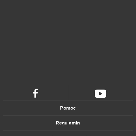
Imperia Online
46
SAO's Legend
44
Warface
42
Crossout
39
League of Angels 2
38
Aion
37
Wolni farmerzy
37
Pomoc
Vikings: War of Clans
36
Regulamin
One Piece 2 - Pirate King
35