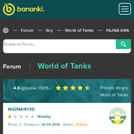
Forum
Gry
World of Tanks
FAJNA GRA
World of Tanks
Forum
Przejdź do gry
4.6
(głosów:
1509
)
World of Tanks
NIEZNANYXD
Newby
Posty:
2
Dołączył:
29.05.2016
Status:
Offline