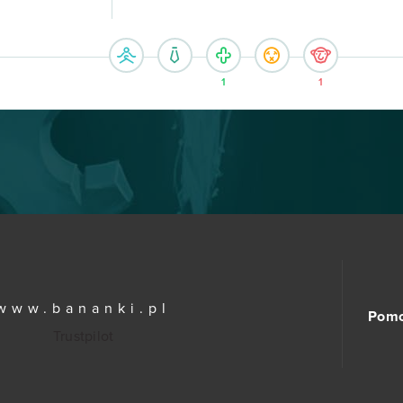
1
1
www.bananki.pl
Pom
Trustpilot
© Copyright 2015