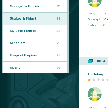
Goodgame Empire
111
Posty:
14
Shakes & Fidget
98
Dołączył:
10.
Status:
Off
My Little Farmies
84
Minecraft
79
Forge of Empires
78
RE:
Idea
Metin2
76
TheTubaq
Star Stable
75
Rail Nation
74
Legend Online
68
Posty:
33