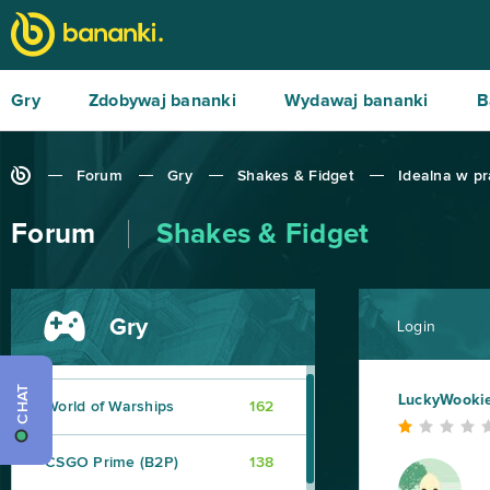
Roblox
543
Hero Zero
443
Gry
Zdobywaj bananki
Wydawaj bananki
B
Big Farm
373
Forum
Gry
Shakes & Fidget
Idealna w pr
Margonem
358
Forum
Shakes & Fidget
War Thunder
299
League of Legends
216
Gry
Login
MovieStarPlanet MSP
188
CHAT
LuckyWooki
World of Warships
162
CSGO Prime (B2P)
138