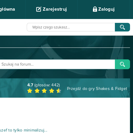
 główna
Zarejestruj
Zaloguj
4.7
(głosów:
442
)
Przejdź do gry
Shakes & Fidget
ef to tylko minimalizuj...