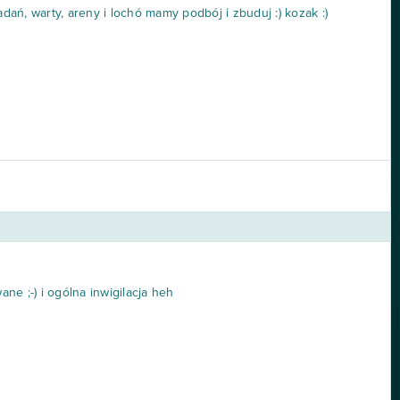
adań, warty, areny i lochó mamy podbój i zbuduj :) kozak :)
e ;-) i ogólna inwigilacja heh