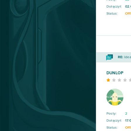
Dołączył:
02.
Desert Operations
63
Status:
Off
Fortnite
63
Travian
57
BlockStarPlanet
54
RE:
Idea
Heavy Metal Machines
50
DUNLOP
Football Team
47
Imperia Online
46
Posty:
2
SAO's Legend
44
Dołączył:
17.
Status:
Off
Warface
42