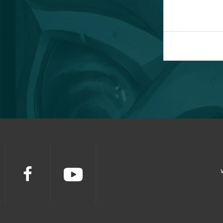
Crossout
39
League of Angels 2
38
Aion
37
Wolni farmerzy
37
Vikings: War of Clans
36
One Piece 2 - Pirate King
35
Star Conflict
35
God of Gods
34