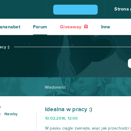
Strona
ZGARNIJ KONSOLĘ PS4
ananabet
Forum
Giveaway
Inne
acy :)
Wiadomość
e
Idealna w pracy :)
Newby
10.02.2016, 12:00
W pasku ciągle zwinięta, więc jak przechodzi sz