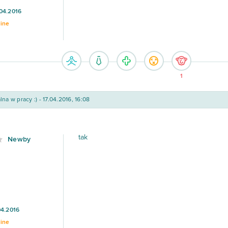
04.2016
line
1
lna w pracy :) - 17.04.2016, 16:08
tak
Newby
04.2016
line