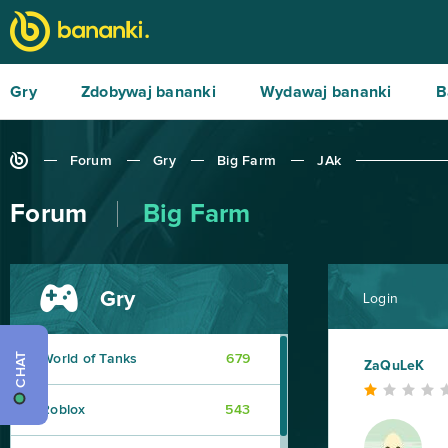
Gry
Zdobywaj bananki
Wydawaj bananki
B
Forum
Gry
Big Farm
JAk
Forum
Big Farm
Gry
Login
CHAT
World of Tanks
679
ZaQuLeK
Roblox
543