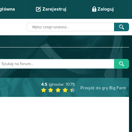
 główna
Zarejestruj
Zaloguj
4.5
(głosów:
1071
)
Przejdź do gry
Big Farm