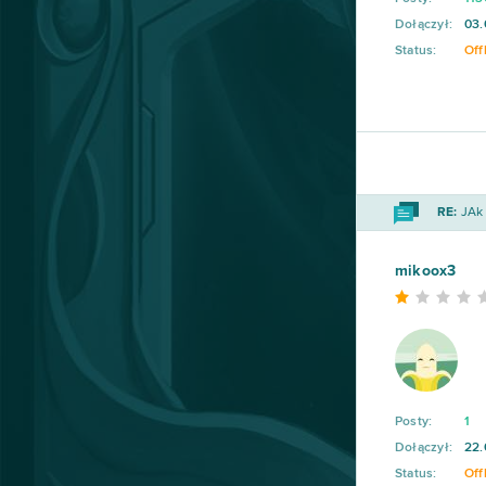
Shakes & Fidget
98
Dołączył:
03.
Status:
Off
My Little Farmies
84
Minecraft
79
Forge of Empires
78
RE:
JAk 
Metin2
76
mikoox3
Star Stable
75
Rail Nation
74
Legend Online
68
Posty:
1
Dołączył:
22.
Desert Operations
63
Status:
Off