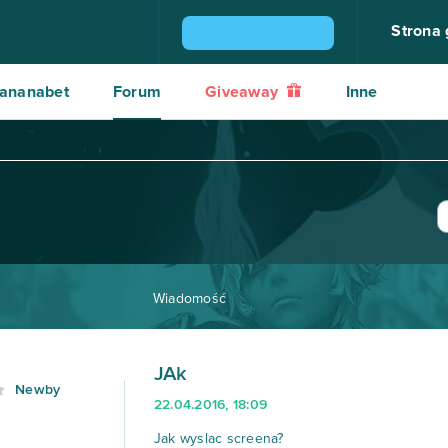
Strona
ZGARNIJ KONSOLĘ PS4
ananabet
Forum
Giveaway
Inne
Wiadomość
JAk
Newby
22.04.2016, 18:09
Jak wyslac screena?