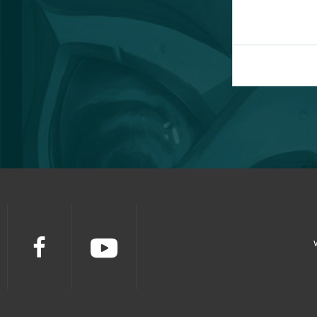
Fortnite
63
Travian
57
BlockStarPlanet
54
Heavy Metal Machines
50
Football Team
47
Imperia Online
46
SAO's Legend
44
Warface
42
Crossout
39