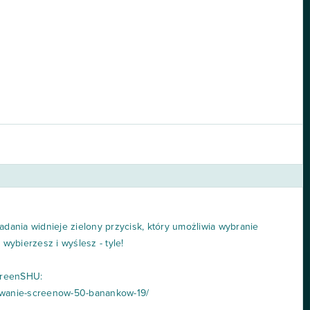
adania widnieje zielony przycisk, który umożliwia wybranie
ybierzesz i wyślesz - tyle!
creenSHU:
nywanie-screenow-50-banankow-19/