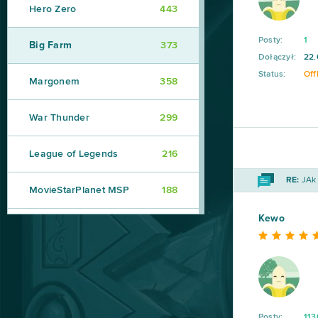
Hero Zero
443
Posty:
1
Big Farm
373
Dołączył:
22.
Status:
Off
Margonem
358
War Thunder
299
League of Legends
216
RE:
JAk 
MovieStarPlanet MSP
188
Kewo
World of Warships
162
CSGO Prime (B2P)
138
Goodgame Empire
111
Posty:
113