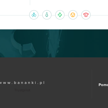
www.bananki.pl
Pom
Trustpilot
© Copyright 2015