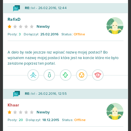
RE:
lvl - 26.02.2016, 12:44
OGame
32
RafixD
Ikariam
29
Newby
Posty:
3
Dołączył:
25.02.2016
Status:
Offline
Elvenar
27
A dało by rade jeszcze raz wpisać nazwę mojej postaci? Bo
Khan Wars
25
wpisałem nazwę mojej postaci która jest na koncie które nie było
założone poprzez ten portal.
NosTale
25
Game of Thrones
23
RE:
lvl - 26.02.2016, 12:55
Dark Era
22
Khaar
Newby
Crossfire
21
Posty:
20
Dołączył:
18.12.2015
Status:
Offline
Islandoom
21