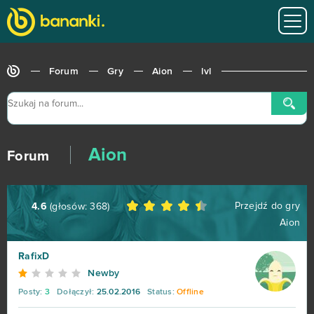
Fortnite
63
Travian
57
Forum
Gry
Aion
lvl
BlockStarPlanet
54
Heavy Metal Machines
50
Aion
Football Team
47
Forum
Imperia Online
46
Przejdź do gry
4.6
(głosów:
368
)
Aion
SAO's Legend
44
RafixD
Warface
42
Newby
Posty:
3
Dołączył:
25.02.2016
Status:
Offline
Crossout
39