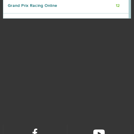
Grand Prix Racing Online
12
Legends of Honor
12
Team Fortress 2
12
Xhunter
12
Brawl Stars
11
Dark Orbit
11
TERA Europe
11
Tibia
11
Crush Crush
10