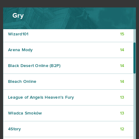
Armored Warfare
15
Gry
Momio
15
Wizard101
15
Arena Mody
14
Black Desert Online (B2P)
14
Bleach Online
14
League of Angels Heaven's Fury
13
Władca Smoków
13
4Story
12