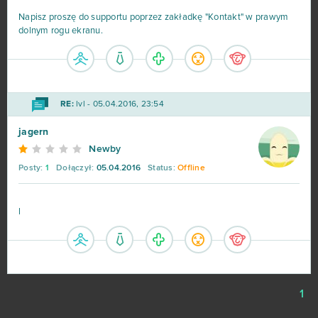
Napisz proszę do supportu poprzez zakładkę "Kontakt" w prawym
dolnym rogu ekranu.
S.K.I.L.L. - Special Force 2
21
Drakensang Online
20
RE:
lvl - 05.04.2016, 23:54
Lineage II
20
jagern
Elsword Online
19
Newby
Posty:
1
Dołączył:
05.04.2016
Status:
Offline
My Free Zoo
19
l
Tanki Online
18
League of Angels
16
Zmierzch bogów
16
1