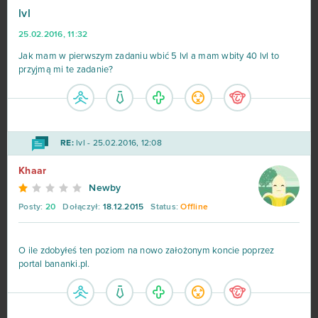
lvl
League of Angels 2
38
25.02.2016, 11:32
Aion
37
Jak mam w pierwszym zadaniu wbić 5 lvl a mam wbity 40 lvl to
przyjmą mi te zadanie?
Wolni farmerzy
37
Vikings: War of Clans
36
RE:
lvl - 25.02.2016, 12:08
One Piece 2 - Pirate King
35
Khaar
Newby
Star Conflict
35
Posty:
20
Dołączył:
18.12.2015
Status:
Offline
God of Gods
34
O ile zdobyłeś ten poziom na nowo założonym koncie poprzez
portal bananki.pl.
Stronghold Kingdoms
34
Eternal Edge+ Prologue
33