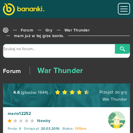
Forum
Gry
War Thunder
mam już w tej grze konto.
War Thunder
Forum
World of Tanks
679
Przejdź do gry
4.6
(głosów:
1644
)
Roblox
543
War Thunder
Hero Zero
443
mario12252
Newby
Big Farm
373
Posty:
8
Dołączył:
20.03.2016
Status:
Offline