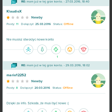
RE:
mam już w tej grze konto. - 27.03.2016, 18:40
Minecraft
79
KlaudioX
Newby
Forge of Empires
78
Posty:
11
Dołączył:
25.03.2016
Status:
Offline
Metin2
76
Nie musisz stworzyc nowe konto
Star Stable
75
1
Rail Nation
74
RE:
mam już w tej grze konto. - 29.03.2016, 18:02
Legend Online
68
mario12252
Newby
Desert Operations
63
Posty:
8
Dołączył:
20.03.2016
Status:
Offline
Fortnite
63
Dzięki za info. Szkoda, że musi być nowe :(
Travian
57