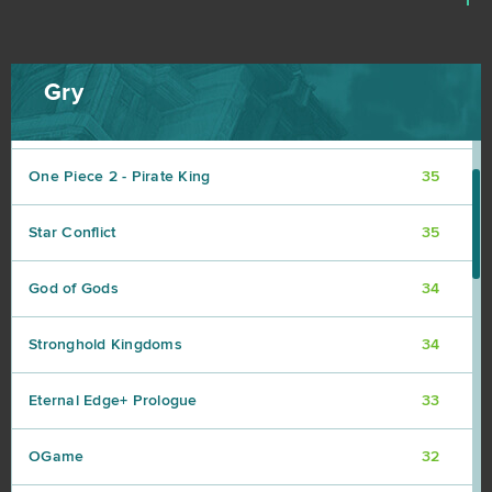
1
Aion
37
Wolni farmerzy
37
Gry
Vikings: War of Clans
36
One Piece 2 - Pirate King
35
Star Conflict
35
God of Gods
34
Stronghold Kingdoms
34
Eternal Edge+ Prologue
33
OGame
32