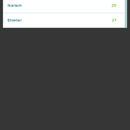
Ikariam
29
Elvenar
27
Khan Wars
25
NosTale
25
Game of Thrones
23
Dark Era
22
Crossfire
21
Islandoom
21
S.K.I.L.L. - Special Force 2
21