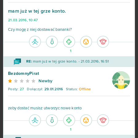
Margonem
359
mam już w tej grze konto.
21.03.2016, 10:47
War Thunder
299
Czy mogę z niej dostawać bananki?
League of Legends
216
1
MovieStarPlanet MSP
188
RE:
mam już w tej grze konto. - 21.03.2016, 16:51
World of Warships
162
BezdomnyPirat
Newby
CSGO Prime (B2P)
138
Posty:
27
Dołączył:
29.01.2016
Status:
Offline
Goodgame Empire
111
zeby dostać musisz utworzyc nowe konto
Shakes & Fidget
98
1
My Little Farmies
84