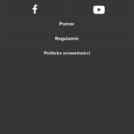
Drakensang Online
20
Pomoc
Lineage II
20
Regulamin
Elsword Online
19
Polityka prywatności
My Free Zoo
19
Kontakt
Tanki Online
18
League of Angels
16
Zmierzch bogów
16
www.bananki.pl
Armored Warfare
15
Trustpilot
© Copyright 2015
Momio
15