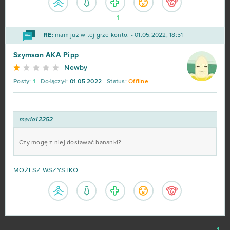
1
BlockStarPlanet
54
RE:
mam już w tej grze konto. - 01.05.2022, 18:51
Heavy Metal Machines
50
Szymson AKA Pipp
Newby
Football Team
47
Posty:
1
Dołączył:
01.05.2022
Status:
Offline
Imperia Online
46
mario12252
SAO's Legend
44
Czy mogę z niej dostawać bananki?
Warface
42
MOŻESZ WSZYSTKO
Crossout
39
League of Angels 2
38