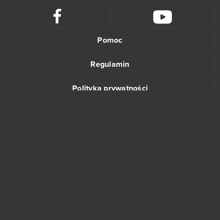
Crossout
39
League of Angels 2
38
Pomoc
Aion
37
Regulamin
Wolni farmerzy
37
Polityka prywatności
Vikings: War of Clans
36
Kontakt
One Piece 2 - Pirate King
35
Star Conflict
35
www.bananki.pl
God of Gods
34
Trustpilot
Stronghold Kingdoms
34
© Copyright 2015