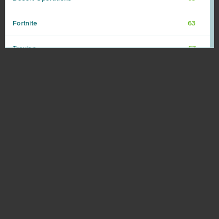
Fortnite
63
Travian
57
BlockStarPlanet
54
Heavy Metal Machines
50
Football Team
47
Imperia Online
46
SAO's Legend
44
Warface
42