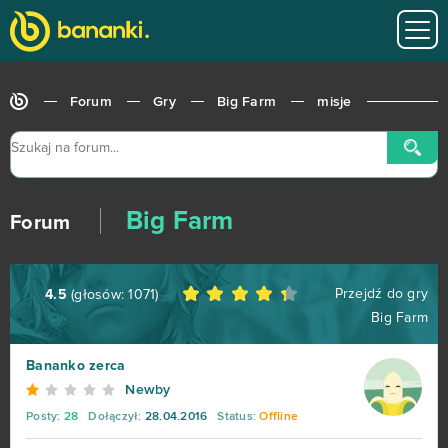
Forum
Gry
Big Farm
misje
Big Farm
Forum
Przejdź do gry
4.5
(głosów:
1071
)
Big Farm
Bananko zerca
World of Tanks
679
Newby
Posty:
28
Dołączył:
28.04.2016
Status:
Offline
Roblox
543