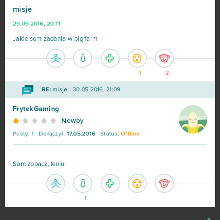
misje
Hero Zero
443
29.05.2016, 20:11
Big Farm
373
Jakie som zadania w big farm
Margonem
358
1
2
War Thunder
299
RE:
misje - 30.05.2016, 21:09
FrytekGaming
League of Legends
216
Newby
Posty:
1
Dołączył:
17.05.2016
Status:
Offline
MovieStarPlanet MSP
188
World of Warships
162
Sam zobacz, leniu!
CSGO Prime (B2P)
138
1
Goodgame Empire
111