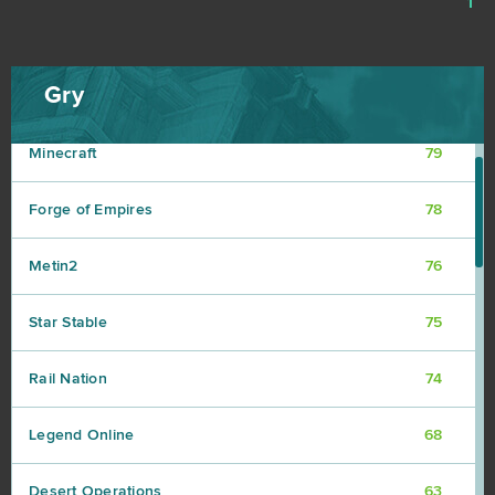
1
Shakes & Fidget
98
Gry
My Little Farmies
84
Minecraft
79
Forge of Empires
78
Metin2
76
Star Stable
75
Rail Nation
74
Legend Online
68
Desert Operations
63