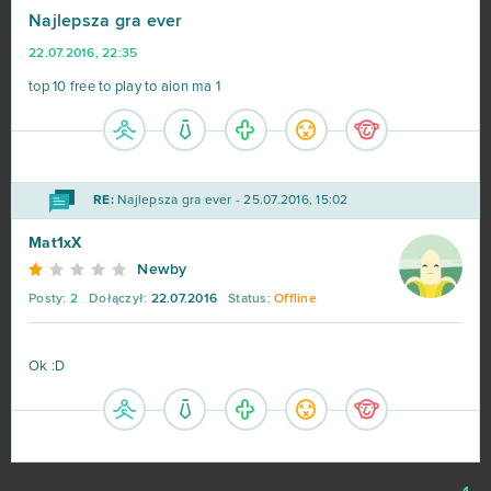
Najlepsza gra ever
League of Angels 2
38
22.07.2016, 22:35
Aion
37
top 10 free to play to aion ma 1
Wolni farmerzy
37
Vikings: War of Clans
36
RE:
Najlepsza gra ever - 25.07.2016, 15:02
Mat1xX
One Piece 2 - Pirate King
35
Newby
Posty:
2
Dołączył:
22.07.2016
Status:
Offline
Star Conflict
35
God of Gods
34
Ok :D
Stronghold Kingdoms
34
Eternal Edge+ Prologue
33