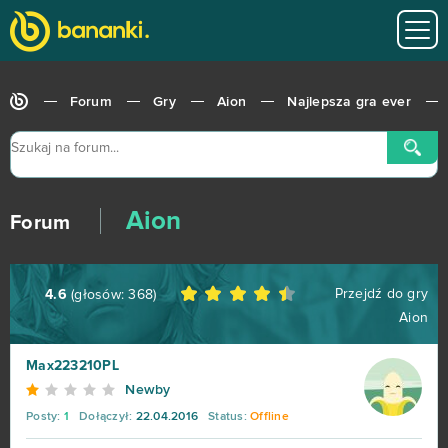
Fortnite
63
Travian
57
Forum
Gry
Aion
Najlepsza gra ever
BlockStarPlanet
54
Heavy Metal Machines
50
Aion
Football Team
47
Forum
Imperia Online
46
Przejdź do gry
4.6
(głosów:
368
)
Aion
SAO's Legend
44
Max223210PL
Warface
42
Newby
Posty:
1
Dołączył:
22.04.2016
Status:
Offline
Crossout
39