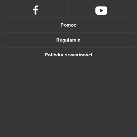
Armored Warfare
15
Momio
15
Pomoc
Wizard101
15
Regulamin
Arena Mody
14
Polityka prywatności
Black Desert Online (B2P)
14
Kontakt
Bleach Online
14
League of Angels Heaven's Fury
13
www.bananki.pl
Władca Smoków
13
Trustpilot
4Story
12
© Copyright 2015