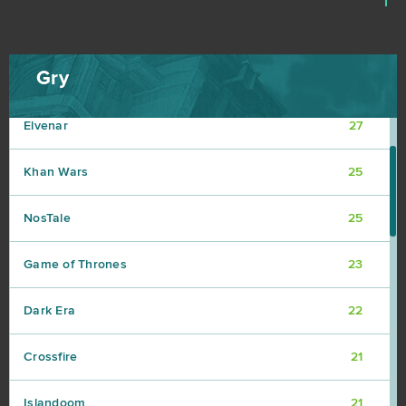
1
OGame
32
Gry
Ikariam
29
Elvenar
27
Khan Wars
25
NosTale
25
Game of Thrones
23
Dark Era
22
Crossfire
21
Islandoom
21