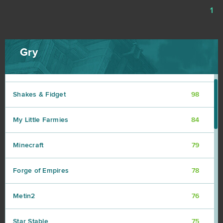
1
World of Warships
162
CSGO Prime (B2P)
138
Gry
Goodgame Empire
111
Shakes & Fidget
98
My Little Farmies
84
Minecraft
79
Forge of Empires
78
Metin2
76
Star Stable
75