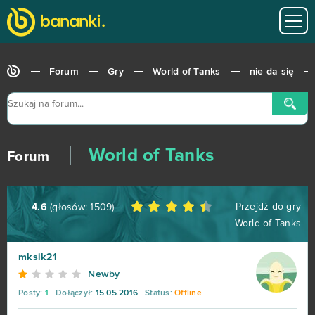
Forum
Gry
World of Tanks
nie da się
World of Tanks
Forum
Przejdź do gry
4.6
(głosów:
1509
)
World of Tanks
mksik21
Newby
Posty:
1
Dołączył:
15.05.2016
Status:
Offline