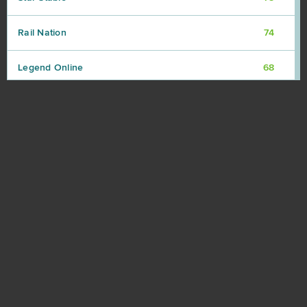
Rail Nation
74
Legend Online
68
Desert Operations
63
Fortnite
63
Travian
57
BlockStarPlanet
54
Heavy Metal Machines
50
Football Team
47