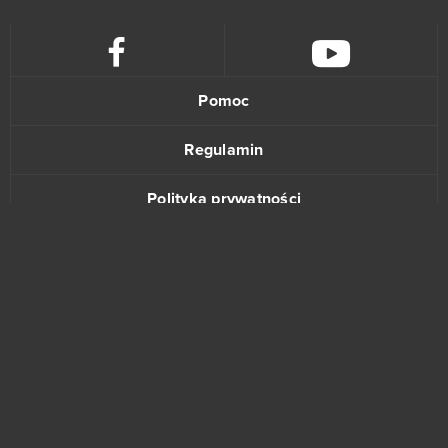
Imperia Online
46
SAO's Legend
44
Pomoc
Warface
42
Regulamin
Crossout
39
Polityka prywatności
League of Angels 2
38
Kontakt
Aion
37
Wolni farmerzy
37
Vikings: War of Clans
36
www.bananki.pl
One Piece 2 - Pirate King
35
Trustpilot