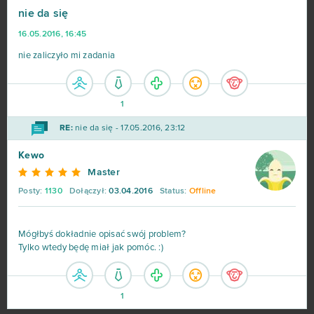
nie da się
16.05.2016, 16:45
World of Tanks
679
nie zaliczyło mi zadania
Roblox
543
1
Hero Zero
443
RE:
nie da się - 17.05.2016, 23:12
Kewo
Big Farm
373
Master
Posty:
1130
Dołączył:
03.04.2016
Status:
Offline
Margonem
358
War Thunder
299
Mógłbyś dokładnie opisać swój problem?
Tylko wtedy będę miał jak pomóc. :)
League of Legends
216
1
MovieStarPlanet MSP
188