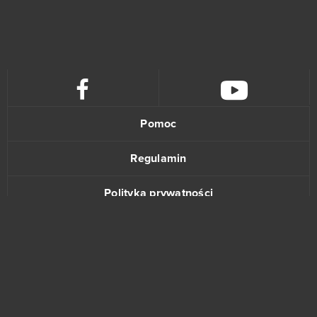
Crossout
39
League of Angels 2
38
Aion
37
Wolni farmerzy
37
Pomoc
Vikings: War of Clans
36
Regulamin
One Piece 2 - Pirate King
35
Polityka prywatności
Star Conflict
35
Kontakt
God of Gods
34
Stronghold Kingdoms
34
www.bananki.pl