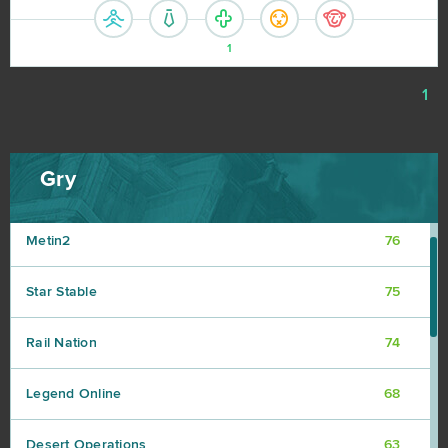
Shakes & Fidget
98
1
My Little Farmies
84
1
Minecraft
79
Gry
Forge of Empires
78
Metin2
76
Star Stable
75
Rail Nation
74
Legend Online
68
Desert Operations
63