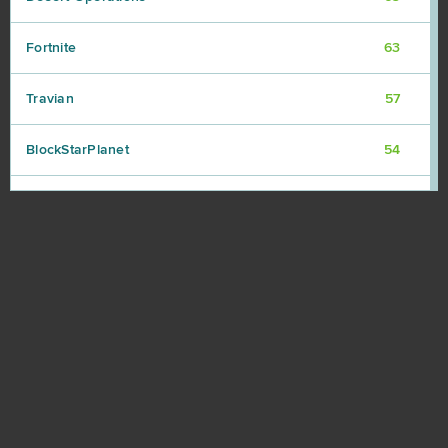
Fortnite
63
Travian
57
BlockStarPlanet
54
Heavy Metal Machines
50
Football Team
47
Imperia Online
46
SAO's Legend
44
Warface
42