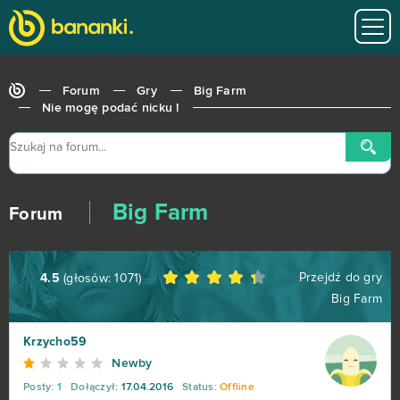
Forum
Gry
Big Farm
Nie mogę podać nicku !
Big Farm
Forum
Przejdź do gry
4.5
(głosów:
1071
)
Big Farm
World of Tanks
679
Krzycho59
Newby
Roblox
543
Posty:
1
Dołączył:
17.04.2016
Status:
Offline