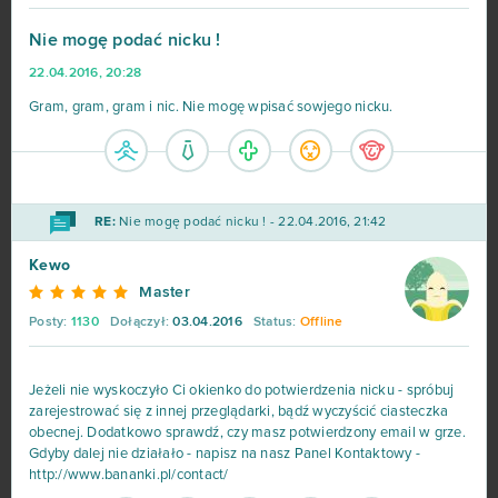
Hero Zero
443
Nie mogę podać nicku !
22.04.2016, 20:28
Big Farm
373
Gram, gram, gram i nic. Nie mogę wpisać sowjego nicku.
Margonem
358
War Thunder
299
RE:
Nie mogę podać nicku ! - 22.04.2016, 21:42
League of Legends
216
Kewo
Master
MovieStarPlanet MSP
188
Posty:
1130
Dołączył:
03.04.2016
Status:
Offline
World of Warships
162
Jeżeli nie wyskoczyło Ci okienko do potwierdzenia nicku - spróbuj
zarejestrować się z innej przeglądarki, bądź wyczyścić ciasteczka
CSGO Prime (B2P)
138
obecnej. Dodatkowo sprawdź, czy masz potwierdzony email w grze.
Gdyby dalej nie działało - napisz na nasz Panel Kontaktowy -
http://www.bananki.pl/contact/
Goodgame Empire
111