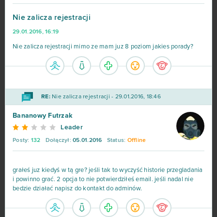
Hero Zero
443
Nie zalicza rejestracji
29.01.2016, 16:19
Big Farm
373
Nie zalicza rejestracji mimo ze mam juz 8 poziom jakies porady?
Margonem
358
War Thunder
299
RE:
Nie zalicza rejestracji - 29.01.2016, 18:46
League of Legends
216
Bananowy Futrzak
Leader
MovieStarPlanet MSP
188
Posty:
132
Dołączył:
05.01.2016
Status:
Offline
World of Warships
162
grałeś juz kiedyś w tą gre? jeśli tak to wyczyść historie przegladania
i powinno grać. 2 opcja to nie potwierdziłeś email. jeśli nadal nie
CSGO Prime (B2P)
138
bedzie działać napisz do kontakt do adminów.
Goodgame Empire
111