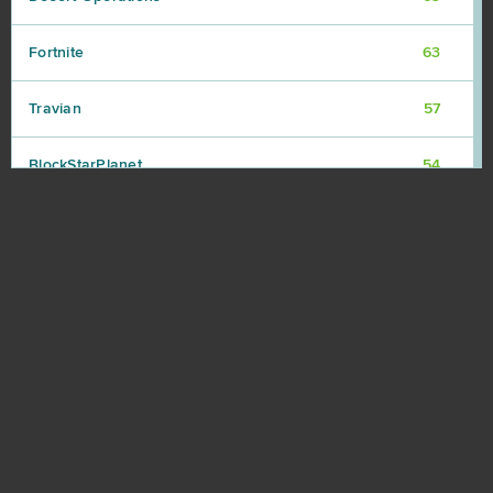
Fortnite
63
Travian
57
BlockStarPlanet
54
Heavy Metal Machines
50
Football Team
47
Imperia Online
46
SAO's Legend
44
Warface
42