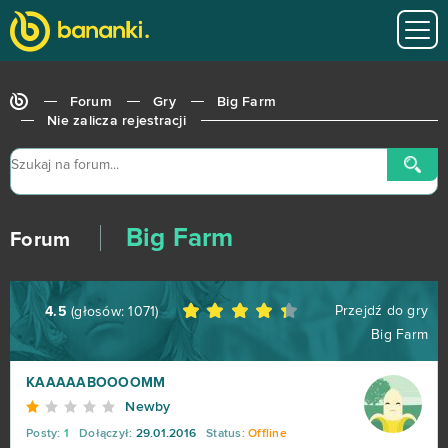
Forum
Gry
Big Farm
Nie zalicza rejestracji
Big Farm
Forum
Przejdź do gry
4.5
(głosów:
1071
)
Big Farm
World of Tanks
679
KAAAAABOOOOMM
Newby
Roblox
543
Posty:
1
Dołączył:
29.01.2016
Status:
Offline