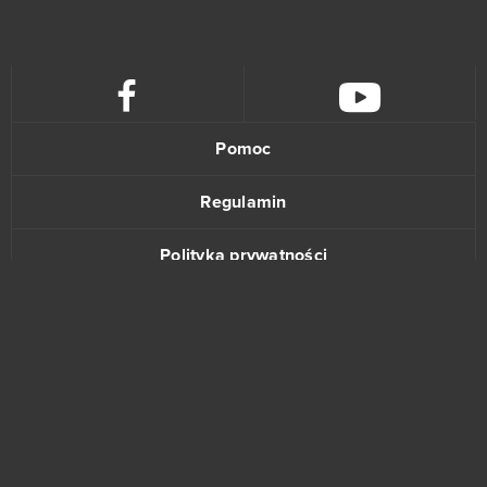
Crossout
39
League of Angels 2
38
Aion
37
Pomoc
Wolni farmerzy
37
Regulamin
Vikings: War of Clans
36
Polityka prywatności
One Piece 2 - Pirate King
35
Kontakt
Star Conflict
35
God of Gods
34
www.bananki.pl
Stronghold Kingdoms
34