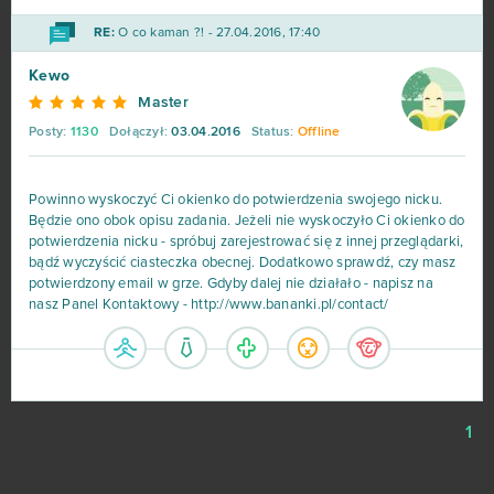
RE:
O co kaman ?! - 27.04.2016, 17:40
Shakes & Fidget
98
Kewo
My Little Farmies
84
Master
Posty:
1130
Dołączył:
03.04.2016
Status:
Offline
Minecraft
79
Powinno wyskoczyć Ci okienko do potwierdzenia swojego nicku.
Forge of Empires
78
Będzie ono obok opisu zadania. Jeżeli nie wyskoczyło Ci okienko do
potwierdzenia nicku - spróbuj zarejestrować się z innej przeglądarki,
bądź wyczyścić ciasteczka obecnej. Dodatkowo sprawdź, czy masz
Metin2
76
potwierdzony email w grze. Gdyby dalej nie działało - napisz na
nasz Panel Kontaktowy - http://www.bananki.pl/contact/
Star Stable
75
Rail Nation
74
1
Legend Online
68
Desert Operations
63