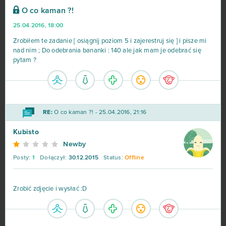
O co kaman ?!
Hero Zero
443
25.04.2016, 18:00
Big Farm
373
Zrobiłem te zadanie [ osiągnij poziom 5 i zajerestruj się ] i pisze mi
nad nim ; Do odebrania bananki : 140 ale jak mam je odebrać się
pytam ?
Margonem
358
War Thunder
299
RE:
O co kaman ?! - 25.04.2016, 21:16
League of Legends
216
Kubisto
MovieStarPlanet MSP
188
Newby
Posty:
1
Dołączył:
30.12.2015
Status:
Offline
World of Warships
162
Zrobić zdjęcie i wysłać :D
CSGO Prime (B2P)
138
Goodgame Empire
111