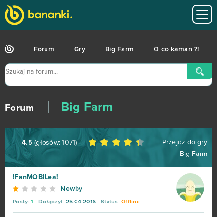
Forum
Gry
Big Farm
O co kaman ?!
Big Farm
Forum
Przejdź do gry
4.5
(głosów:
1071
)
Big Farm
!FanMOBILea!
World of Tanks
679
Newby
Posty:
1
Dołączył:
25.04.2016
Status:
Offline
Roblox
543