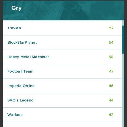
Gry
Fortnite
63
Travian
57
BlockStarPlanet
54
Heavy Metal Machines
50
Football Team
47
Imperia Online
46
SAO's Legend
44
Warface
42