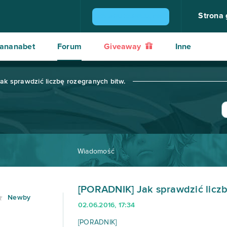
Strona
ZGARNIJ KONSOLĘ PS4
ananabet
Forum
Giveaway
Inne
k sprawdzić liczbę rozegranych bitw.
Wiadomość
[PORADNIK] Jak sprawdzić liczb
Newby
02.06.2016, 17:34
[PORADNIK]