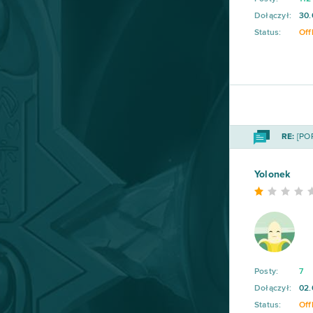
Shakes & Fidget
98
Dołączył:
30.
Status:
Off
My Little Farmies
84
Minecraft
79
Forge of Empires
78
RE:
[POR
Metin2
76
Yolonek
Star Stable
75
Rail Nation
74
Legend Online
68
Posty:
7
Dołączył:
02.
Desert Operations
63
Status:
Off