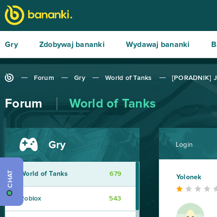
Gry
Zdobywaj bananki
Wydawaj bananki
B
Forum
Gry
World of Tanks
[PORADNIK] Ja
Forum
World of Tanks
Gry
Login
CHAT
World of Tanks
679
Yolonek
Roblox
543