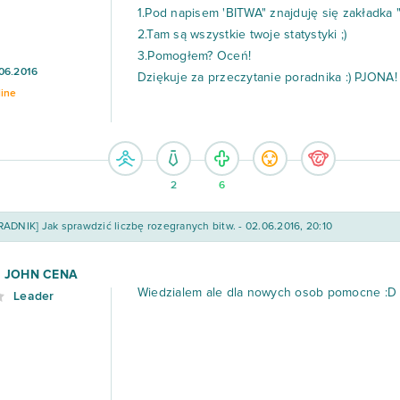
1.Pod napisem 'BITWA" znajduję się zakładka "
2.Tam są wszystkie twoje statystyki ;)
3.Pomogłem? Oceń!
06.2016
Dziękuje za przeczytanie poradnika :) PJONA!
line
2
6
ADNIK] Jak sprawdzić liczbę rozegranych bitw. - 02.06.2016, 20:10
S JOHN CENA
Wiedzialem ale dla nowych osob pomocne :D
Leader