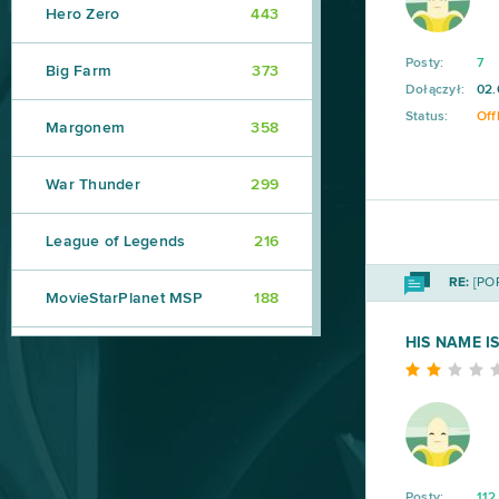
Hero Zero
443
Posty:
7
Big Farm
373
Dołączył:
02.
Status:
Off
Margonem
358
War Thunder
299
League of Legends
216
RE:
[POR
MovieStarPlanet MSP
188
HIS NAME I
World of Warships
162
CSGO Prime (B2P)
138
Goodgame Empire
111
Posty:
112