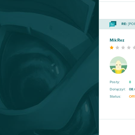
League of Angels 2
38
RE:
[POR
Aion
37
MikRez
Wolni farmerzy
37
Vikings: War of Clans
36
One Piece 2 - Pirate King
35
Posty:
8
Dołączył:
08.
Star Conflict
35
Status:
Off
God of Gods
34
Stronghold Kingdoms
34