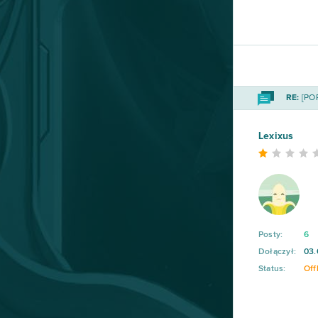
Fortnite
63
Travian
57
BlockStarPlanet
54
RE:
[POR
Heavy Metal Machines
50
Lexixus
Football Team
47
Imperia Online
46
Posty:
6
SAO's Legend
44
Dołączył:
03.
Status:
Off
Warface
42
Crossout
39