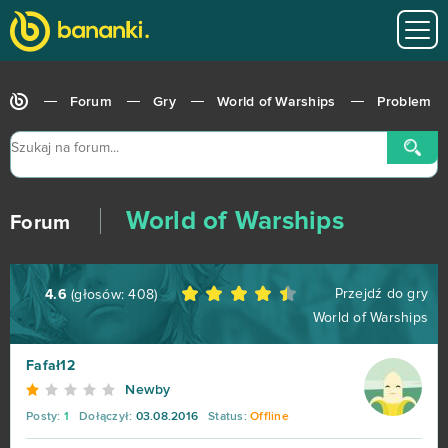
Forum
Gry
World of Warships
Problem
World of Tanks
679
Roblox
543
World of Warships
Hero Zero
443
Forum
Big Farm
373
Przejdź do gry
4.6
(głosów:
408
)
World of Warships
Margonem
358
Fafał12
War Thunder
299
Newby
Posty:
1
Dołączył:
03.08.2016
Status:
Offline
League of Legends
216