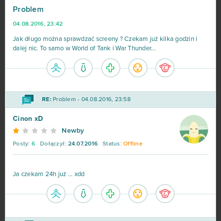
Problem
MovieStarPlanet MSP
188
04.08.2016, 23:42
World of Warships
162
Jak długo można sprawdzać screeny ? Czekam już kilka godzin i
dalej nic. To samo w World of Tank i War Thunder...
CSGO Prime (B2P)
138
Goodgame Empire
111
RE:
Problem - 04.08.2016, 23:58
Shakes & Fidget
98
Cinon xD
Newby
My Little Farmies
84
Posty:
6
Dołączył:
24.07.2016
Status:
Offline
Minecraft
79
Ja czekam 24h już ... xdd
Forge of Empires
78
Metin2
76