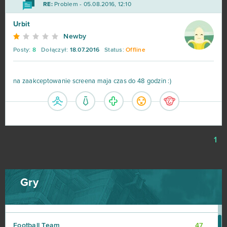
RE:
Problem - 05.08.2016, 12:10
Star Stable
75
Urbit
Newby
Rail Nation
74
Posty:
8
Dołączył:
18.07.2016
Status:
Offline
Legend Online
68
na zaakceptowanie screena maja czas do 48 godzin :)
Desert Operations
63
Fortnite
63
1
Travian
57
BlockStarPlanet
54
Gry
Heavy Metal Machines
50
Football Team
47