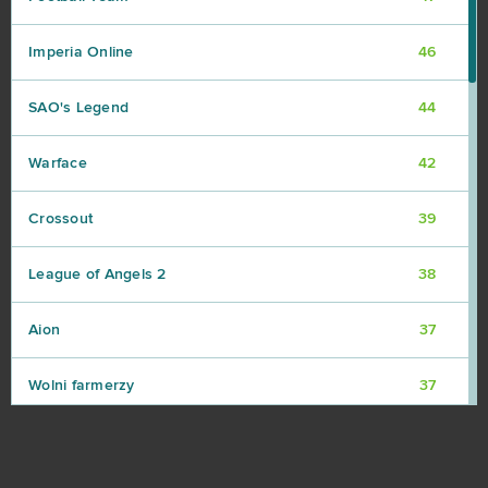
Imperia Online
46
SAO's Legend
44
Warface
42
Crossout
39
League of Angels 2
38
Aion
37
Wolni farmerzy
37
Vikings: War of Clans
36