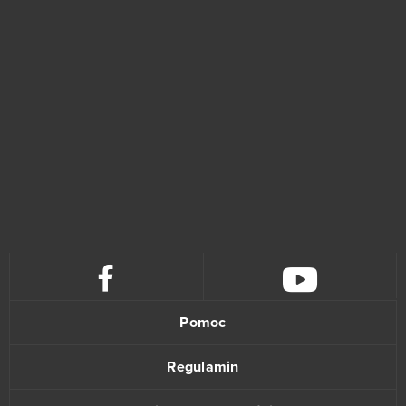
One Piece 2 - Pirate King
35
Star Conflict
35
God of Gods
34
Stronghold Kingdoms
34
Eternal Edge+ Prologue
33
OGame
32
Ikariam
29
Pomoc
Elvenar
27
Regulamin
Khan Wars
25