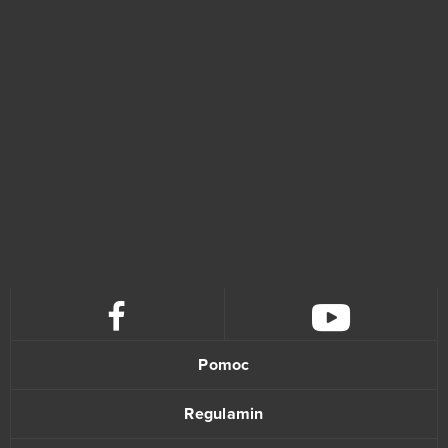
Eternal Edge+ Prologue
33
OGame
32
Ikariam
29
Elvenar
27
Khan Wars
25
NosTale
25
Game of Thrones
23
Pomoc
Dark Era
22
Regulamin
Crossfire
21