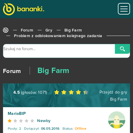
Forum
Gry
Big Farm
Problem z odblokowaniem kolejnego zadania
Big Farm
Forum
Przejdź do gry
4.5
(głosów:
1071
)
Big Farm
World of Tanks
679
MarioBIP
Newby
Roblox
543
Posty:
2
Dołączył:
06.05.2016
Status:
Offline