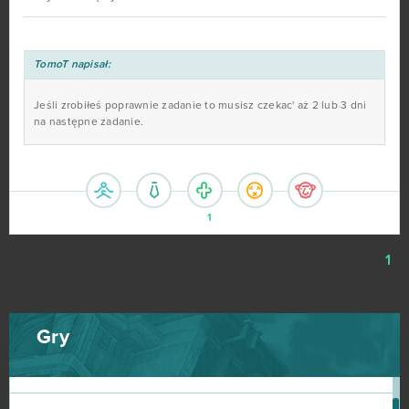
Fortnite
63
TomoT napisał:
Travian
57
Jeśli zrobiłeś poprawnie zadanie to musisz czekac' aż 2 lub 3 dni
na następne zadanie.
BlockStarPlanet
54
Heavy Metal Machines
50
1
Football Team
47
1
Imperia Online
46
SAO's Legend
44
Gry
Warface
42