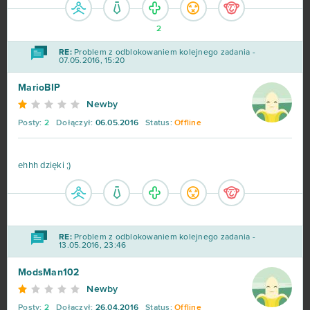
Shakes & Fidget
98
2
RE:
Problem z odblokowaniem kolejnego zadania -
My Little Farmies
84
07.05.2016, 15:20
MarioBIP
Minecraft
79
Newby
Posty:
2
Dołączył:
06.05.2016
Status:
Offline
Forge of Empires
78
ehhh dzięki ;)
Metin2
76
Star Stable
75
Rail Nation
74
RE:
Problem z odblokowaniem kolejnego zadania -
13.05.2016, 23:46
Legend Online
68
ModsMan102
Newby
Desert Operations
63
Posty:
2
Dołączył:
26.04.2016
Status:
Offline