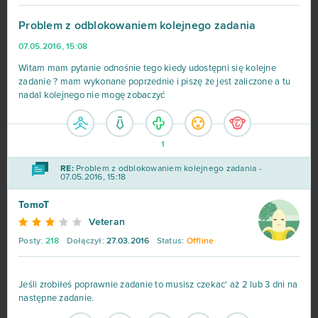
Hero Zero
443
Problem z odblokowaniem kolejnego zadania
07.05.2016, 15:08
Big Farm
373
Witam mam pytanie odnośnie tego kiedy udostępni się kolejne
zadanie ? mam wykonane poprzednie i piszę że jest zaliczone a tu
Margonem
358
nadal kolejnego nie mogę zobaczyć
War Thunder
299
1
League of Legends
216
RE:
Problem z odblokowaniem kolejnego zadania -
07.05.2016, 15:18
MovieStarPlanet MSP
188
TomoT
Veteran
World of Warships
162
Posty:
218
Dołączył:
27.03.2016
Status:
Offline
CSGO Prime (B2P)
138
Jeśli zrobiłeś poprawnie zadanie to musisz czekac' aż 2 lub 3 dni na
następne zadanie.
Goodgame Empire
111