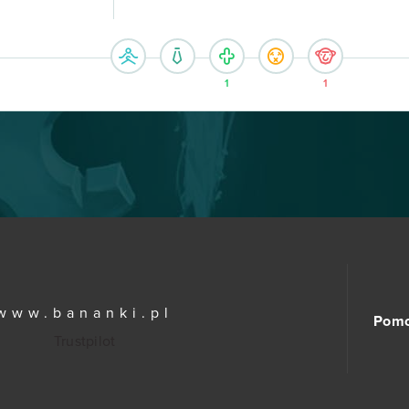
1
1
www.bananki.pl
Pom
Trustpilot
© Copyright 2015