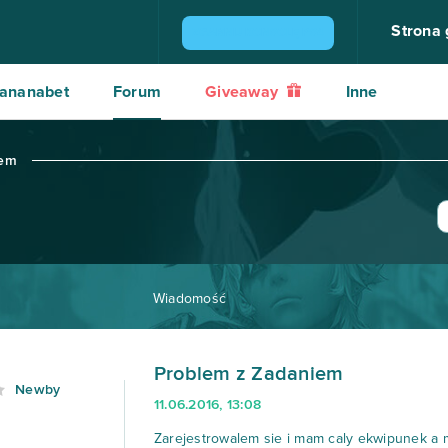
Strona
ZGARNIJ KONSOLĘ PS4
ananabet
Forum
Giveaway
Inne
iem
Wiadomość
Problem z Zadaniem
Newby
11.06.2016, 13:08
Zarejestrowalem sie i mam caly ekwipunek a m