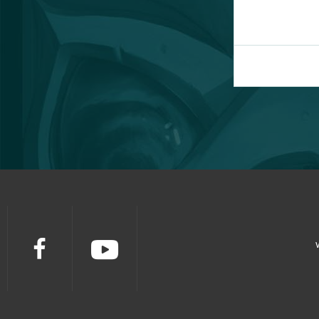
Travian
57
BlockStarPlanet
54
Heavy Metal Machines
50
Football Team
47
Imperia Online
46
SAO's Legend
44
Warface
42
Crossout
39