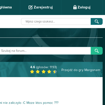
 główna
Zarejestruj
Zaloguj
4.6
(głosów:
1193
)
Przejdź do gry
Margonem
i nie zaliczylo :C Moze ktos pomoc ???