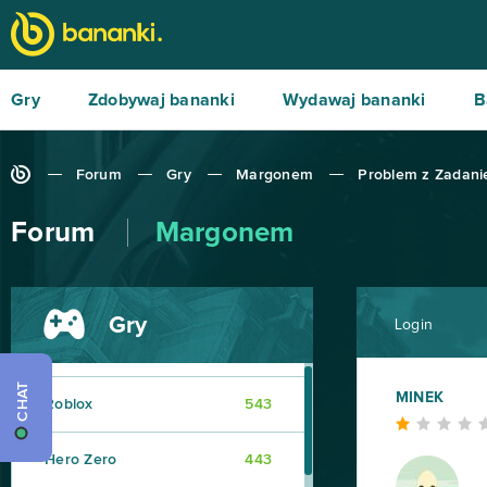
Gry
Zdobywaj bananki
Wydawaj bananki
B
Forum
Gry
Margonem
Problem z Zadan
Forum
Margonem
Gry
Login
World of Tanks
679
CHAT
MINEK
Roblox
543
Hero Zero
443