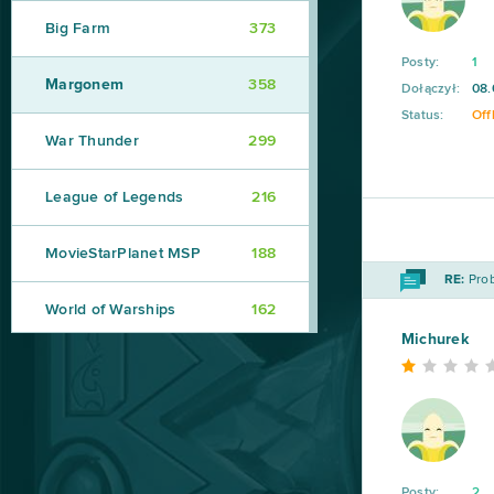
Big Farm
373
Posty:
1
Margonem
358
Dołączył:
08.
Status:
Off
War Thunder
299
League of Legends
216
MovieStarPlanet MSP
188
RE:
Prob
World of Warships
162
Michurek
CSGO Prime (B2P)
138
Goodgame Empire
111
Shakes & Fidget
98
Posty:
2