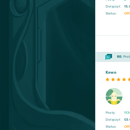
Dołączył:
15.
My Little Farmies
84
Status:
Off
Minecraft
79
Forge of Empires
78
Metin2
76
RE:
Prob
Star Stable
75
Kewo
Rail Nation
74
Legend Online
68
Posty:
113
Desert Operations
63
Dołączył:
03.
Status:
Off
Fortnite
63