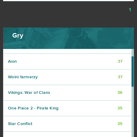
1
Warface
42
Crossout
39
Gry
League of Angels 2
38
Aion
37
Wolni farmerzy
37
Vikings: War of Clans
36
One Piece 2 - Pirate King
35
Star Conflict
35