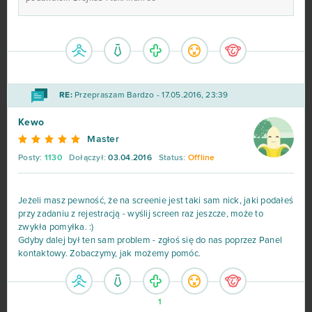
Legend Online
68
Desert Operations
63
RE:
Przepraszam Bardzo - 17.05.2016, 23:39
Fortnite
63
Kewo
Travian
57
Master
Posty:
1130
Dołączył:
03.04.2016
Status:
Offline
BlockStarPlanet
54
Jeżeli masz pewność, że na screenie jest taki sam nick, jaki podałeś
Heavy Metal Machines
50
przy zadaniu z rejestracją - wyślij screen raz jeszcze, może to
zwykła pomyłka. :)
Football Team
47
Gdyby dalej był ten sam problem - zgłoś się do nas poprzez Panel
kontaktowy. Zobaczymy, jak możemy pomóc.
Imperia Online
46
1
SAO's Legend
44