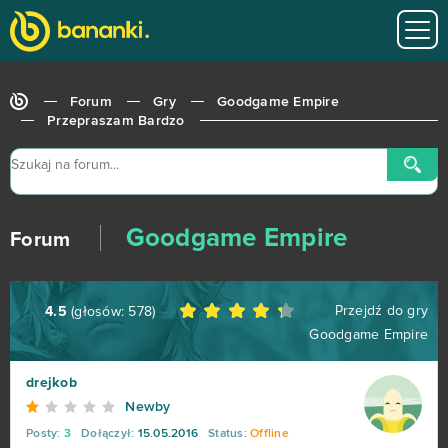
World of Tanks
679
Roblox
543
Forum
Gry
Goodgame Empire
Hero Zero
443
Przepraszam Bardzo
Big Farm
373
Margonem
358
Goodgame Empire
Forum
War Thunder
299
Przejdź do gry
4.5
(głosów:
578
)
League of Legends
216
Goodgame Empire
MovieStarPlanet MSP
188
drejkob
Newby
World of Warships
162
Posty:
3
Dołączył:
15.05.2016
Status:
Offline