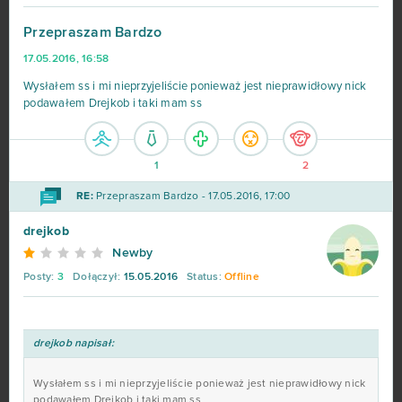
CSGO Prime (B2P)
138
Przepraszam Bardzo
17.05.2016, 16:58
Goodgame Empire
111
Wysłałem ss i mi nieprzyjeliście ponieważ jest nieprawidłowy nick
podawałem Drejkob i taki mam ss
Shakes & Fidget
98
My Little Farmies
84
1
2
RE:
Przepraszam Bardzo - 17.05.2016, 17:00
Minecraft
79
drejkob
Forge of Empires
78
Newby
Posty:
3
Dołączył:
15.05.2016
Status:
Offline
Metin2
76
Star Stable
75
drejkob napisał:
Wysłałem ss i mi nieprzyjeliście ponieważ jest nieprawidłowy nick
Rail Nation
74
podawałem Drejkob i taki mam ss