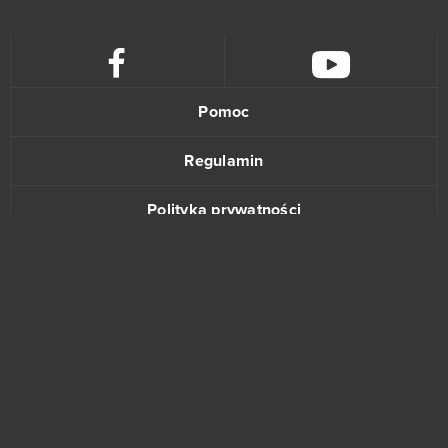
Dark Era
22
Crossfire
21
Pomoc
Islandoom
21
Regulamin
S.K.I.L.L. - Special Force 2
21
Polityka prywatności
Drakensang Online
20
Kontakt
Lineage II
20
Elsword Online
19
My Free Zoo
19
www.bananki.pl
Tanki Online
18
Trustpilot