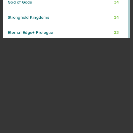
God of Gods
34
Stronghold Kingdoms
34
Eternal Edge+ Prologue
33
OGame
32
Ikariam
29
Elvenar
27
Khan Wars
25
NosTale
25
Game of Thrones
23