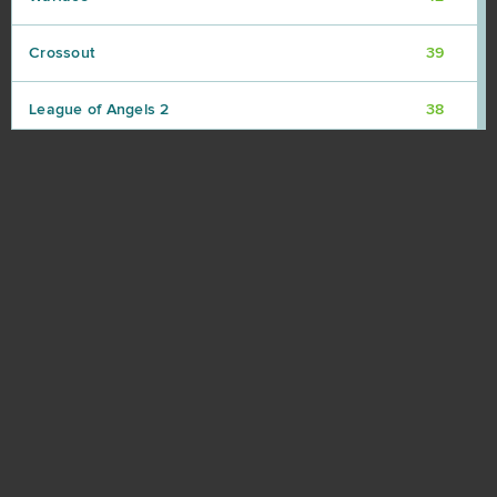
Crossout
39
League of Angels 2
38
Aion
37
Wolni farmerzy
37
Vikings: War of Clans
36
One Piece 2 - Pirate King
35
Star Conflict
35
God of Gods
34