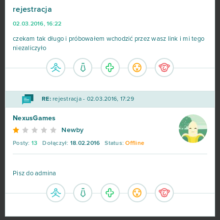
rejestracja
Goodgame Empire
111
02.03.2016, 16:22
Shakes & Fidget
98
czekam tak długo i próbowałem wchodzić przez wasz link i mi tego
niezaliczyło
My Little Farmies
84
Minecraft
79
RE:
rejestracja - 02.03.2016, 17:29
Forge of Empires
78
NexusGames
Newby
Metin2
76
Posty:
13
Dołączył:
18.02.2016
Status:
Offline
Star Stable
75
Pisz do admina
Rail Nation
74
Legend Online
68