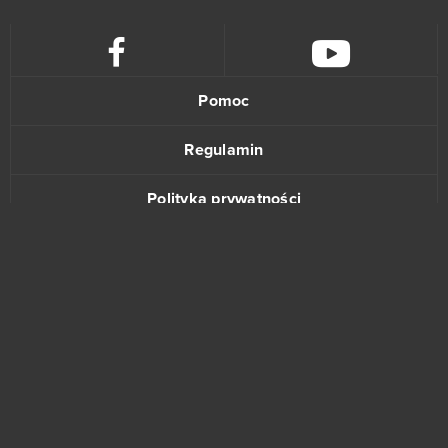
Stronghold Kingdoms
34
Eternal Edge+ Prologue
33
Pomoc
OGame
32
Regulamin
Ikariam
29
Polityka prywatności
Elvenar
27
Kontakt
Khan Wars
25
NosTale
25
Game of Thrones
23
www.bananki.pl
Dark Era
22
Trustpilot