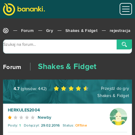
Roblox
543
Hero Zero
443
Forum
Gry
Shakes & Fidget
rejestracja
Big Farm
373
Margonem
358
Shakes & Fidget
War Thunder
299
Forum
League of Legends
216
Przejdź do gry
4.7
(głosów:
442
)
Shakes & Fidget
MovieStarPlanet MSP
188
HERKULES2004
World of Warships
162
Newby
Posty:
1
Dołączył:
29.02.2016
Status:
Offline
CSGO Prime (B2P)
138