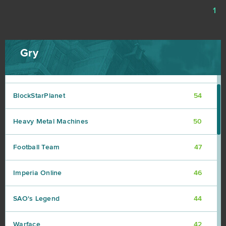
1
Desert Operations
63
Fortnite
63
Gry
Travian
57
BlockStarPlanet
54
Heavy Metal Machines
50
Football Team
47
Imperia Online
46
SAO's Legend
44
Warface
42