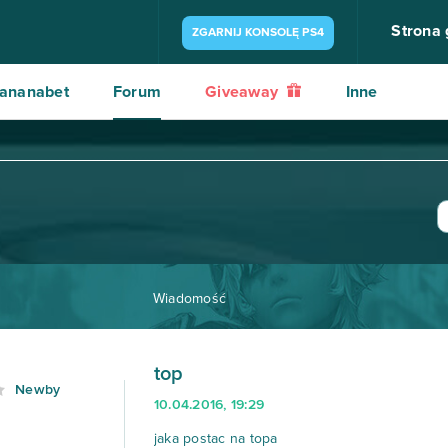
Strona
ZGARNIJ KONSOLĘ PS4
ananabet
Forum
Giveaway
Inne
Wiadomość
top
Newby
10.04.2016, 19:29
jaka postac na topa