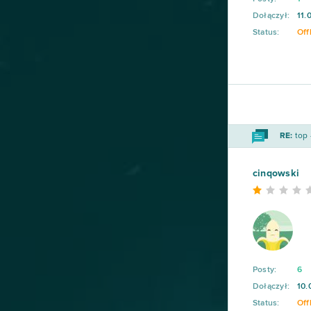
Dołączył:
11.
Forge of Empires
78
Status:
Off
Metin2
76
Star Stable
75
Rail Nation
74
RE:
top 
Legend Online
68
cinqowski
Desert Operations
63
Fortnite
63
Posty:
6
Travian
57
Dołączył:
10.
Status:
Off
BlockStarPlanet
54