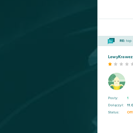
Heavy Metal Machines
50
Football Team
47
RE:
top 
Imperia Online
46
LewyKrawez
SAO's Legend
44
Warface
42
Crossout
39
Posty:
1
League of Angels 2
38
Dołączył:
11.
Status:
Off
Aion
37