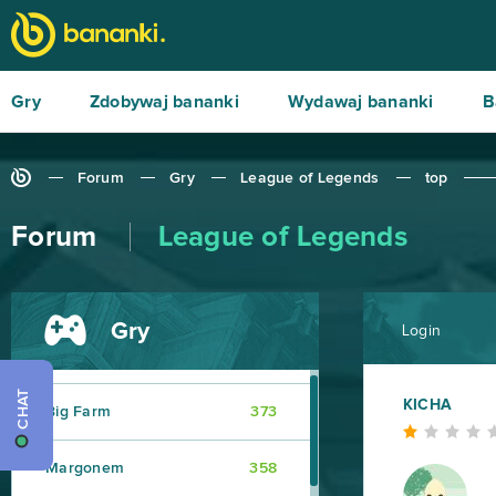
Gry
Zdobywaj bananki
Wydawaj bananki
B
Forum
Gry
League of Legends
top
Forum
League of Legends
World of Tanks
679
Roblox
543
Gry
Login
Hero Zero
443
CHAT
KICHA
Big Farm
373
Margonem
358