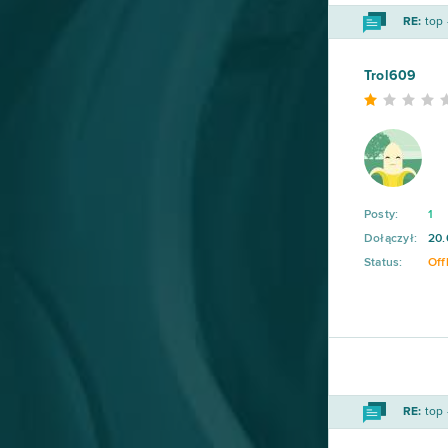
Elvenar
27
RE:
top 
Khan Wars
25
Trol609
NosTale
25
Game of Thrones
23
Posty:
1
Dark Era
22
Dołączył:
20.
Status:
Off
Crossfire
21
Islandoom
21
S.K.I.L.L. - Special Force 2
21
RE:
top 
Drakensang Online
20