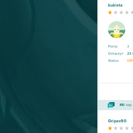
kubista
Lineage II
20
Elsword Online
19
My Free Zoo
19
Posty:
3
Dołączył:
23.
Tanki Online
18
Status:
Off
League of Angels
16
Zmierzch bogów
16
Armored Warfare
15
RE:
top 
Momio
15
Gripex90
Wizard101
15