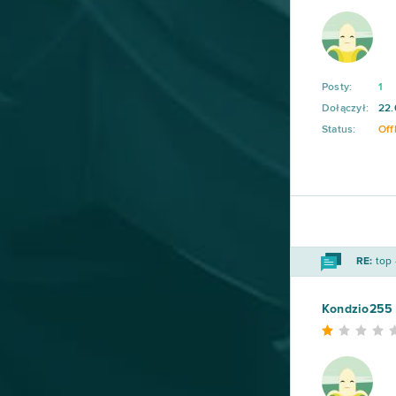
Arena Mody
14
Black Desert Online (B2P)
14
Posty:
1
Dołączył:
22.
Bleach Online
14
Status:
Off
League of Angels Heaven's
13
Fury
Władca Smoków
13
RE:
top 
4Story
12
Kondzio255
Grand Prix Racing Online
12
Legends of Honor
12