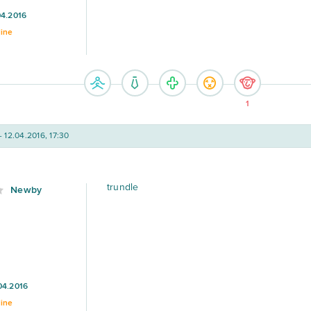
04.2016
line
1
- 12.04.2016, 17:30
trundle
Newby
04.2016
line