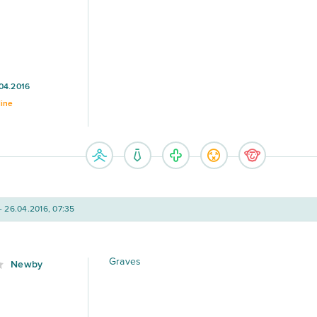
04.2016
line
- 26.04.2016, 07:35
Graves
Newby