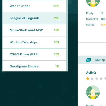
War Thunder
299
Posty:
2
League of Legends
216
Dołączył:
09.
Status:
Off
MovieStarPlanet MSP
188
World of Warships
162
CSGO Prime (B2P)
138
RE:
top 
Goodgame Empire
111
AvErQ
Shakes & Fidget
98
My Little Farmies
84
Minecraft
79
Posty:
1