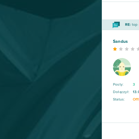
Wolni farmerzy
37
Vikings: War of Clans
36
RE:
top 
One Piece 2 - Pirate King
35
Sandus
Star Conflict
35
God of Gods
34
Stronghold Kingdoms
34
Posty:
3
Dołączył:
13.
Eternal Edge+ Prologue
33
Status:
Off
OGame
32
Ikariam
29