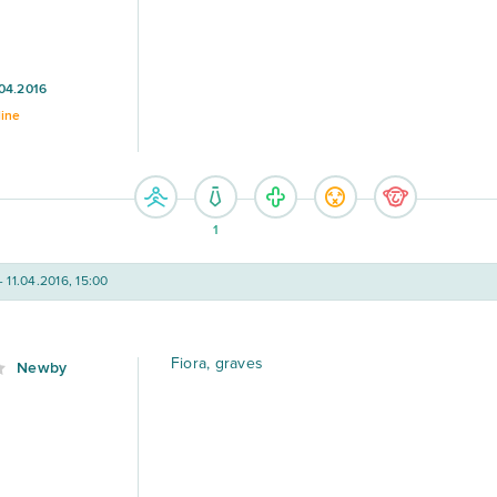
04.2016
line
1
- 11.04.2016, 15:00
Fiora, graves
Newby