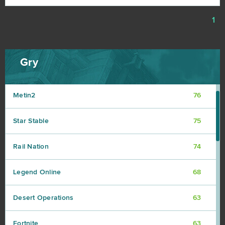
My Little Farmies
84
1
Minecraft
79
Gry
Forge of Empires
78
Metin2
76
Star Stable
75
Rail Nation
74
Legend Online
68
Desert Operations
63
Fortnite
63