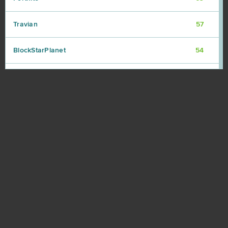
Travian
57
BlockStarPlanet
54
Heavy Metal Machines
50
Football Team
47
Imperia Online
46
SAO's Legend
44
Warface
42
Crossout
39