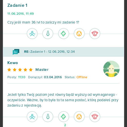
Zadanie 1
Big Farm
373
11.06.2016, 11:49
Margonem
358
Czy jeśli mam 36 lvl to zaliczy mi zadanie 1?
War Thunder
299
League of Legends
216
RE:
Zadanie 1 - 12.06.2016, 12:34
Kewo
MovieStarPlanet MSP
188
Master
Posty:
1130
Dołączył:
03.04.2016
Status:
Offline
World of Warships
162
CSGO Prime (B2P)
138
Jeżeli tylko Twój poziom jest równy bądź wyższy od wymaganego -
oczywiście. Ważne, by to była to ta sama postać, którą podałeś przy
zadaniu z rejestracją.
Goodgame Empire
111
Shakes & Fidget
98
2