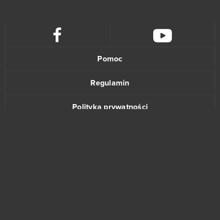
League of Angels 2
38
Aion
37
Wolni farmerzy
37
Pomoc
Vikings: War of Clans
36
Regulamin
One Piece 2 - Pirate King
35
Polityka prywatności
Star Conflict
35
Kontakt
God of Gods
34
Stronghold Kingdoms
34
www.bananki.pl
Eternal Edge+ Prologue
33
Trustpilot