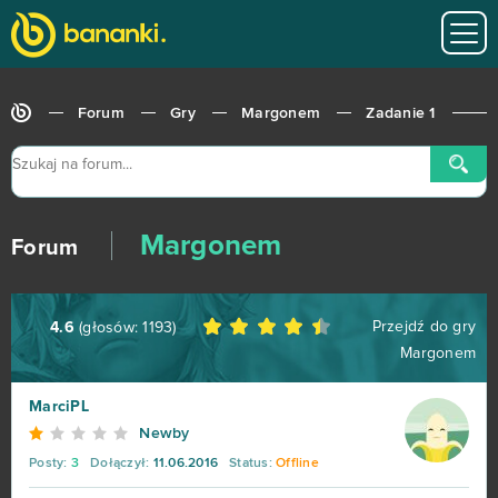
Forum
Gry
Margonem
Zadanie 1
Margonem
Forum
Przejdź do gry
4.6
(głosów:
1193
)
Margonem
World of Tanks
679
MarciPL
Roblox
543
Newby
Posty:
3
Dołączył:
11.06.2016
Status:
Offline
Hero Zero
443