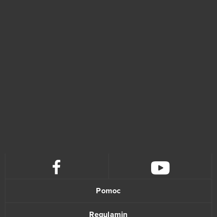
Dark Orbit
11
TERA Europe
11
Tibia
11
Crush Crush
10
The Pride of Taern
10
Throne: Kingdom at War
10
Warframe
10
Garry's Mod (B2P)
9
Pomoc
Unturned
9
Regulamin