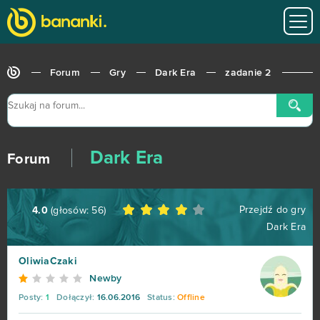
Star Conflict
35
God of Gods
34
Forum
Gry
Dark Era
zadanie 2
Stronghold Kingdoms
34
Eternal Edge+ Prologue
33
Dark Era
OGame
32
Forum
Ikariam
29
Przejdź do gry
4.0
(głosów:
56
)
Dark Era
Elvenar
27
OliwiaCzaki
Khan Wars
25
Newby
Posty:
1
Dołączył:
16.06.2016
Status:
Offline
NosTale
25