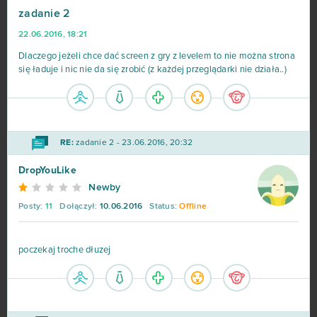
zadanie 2
Game of Thrones
23
22.06.2016, 18:21
Dark Era
22
Dlaczego jeżeli chce dać screen z gry z levelem to nie można strona
się ładuje i nic nie da się zrobić (z każdej przeglądarki nie działa..)
Crossfire
21
Islandoom
21
RE:
zadanie 2 - 23.06.2016, 20:32
S.K.I.L.L. - Special Force 2
21
DropYouLike
Newby
Drakensang Online
20
Posty:
11
Dołączył:
10.06.2016
Status:
Offline
Lineage II
20
poczekaj troche dłuzej
Elsword Online
19
My Free Zoo
19