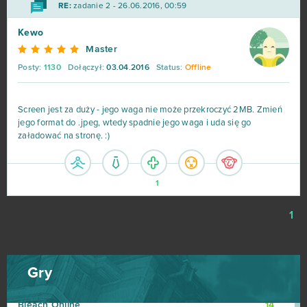
RE:
zadanie 2 - 26.06.2016, 00:59
Tanki Online
18
Kewo
Master
League of Angels
16
Posty:
1130
Dołączył:
03.04.2016
Status:
Offline
Zmierzch bogów
16
Screen jest za duży - jego waga nie może przekroczyć 2MB. Zmień
jego format do .jpeg, wtedy spadnie jego waga i uda się go
Armored Warfare
15
załadować na stronę. :)
Momio
15
1
Wizard101
15
1
Arena Mody
14
Black Desert Online (B2P)
14
Gry
Bleach Online
14