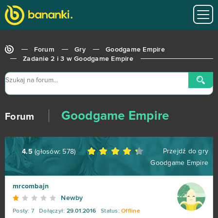
World of Tanks
679
Roblox
543
Forum
Gry
Goodgame Empire
Hero Zero
443
Zadanie 2 i 3 w Goodgame Empire
Big Farm
373
Margonem
358
Goodgame Empire
Forum
War Thunder
299
Przejdź do gry
4.5
(głosów:
578
)
League of Legends
216
Goodgame Empire
MovieStarPlanet MSP
188
mrcombajn
Newby
World of Warships
162
Posty:
7
Dołączył:
29.01.2016
Status:
Offline