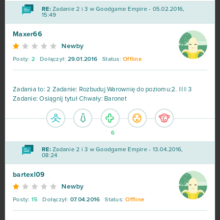
RE:
Zadanie 2 i 3 w Goodgame Empire - 05.02.2016,
15:49
Legend Online
68
Maxer66
Desert Operations
63
Newby
Posty:
2
Dołączył:
29.01.2016
Status:
Offline
Fortnite
63
Zadania to: 2 Zadanie: Rozbuduj Warownię do poziomu:2. ||||| 3
Travian
57
Zadanie: Osiągnij tytuł Chwały: Baronet
BlockStarPlanet
54
6
Heavy Metal Machines
50
RE:
Zadanie 2 i 3 w Goodgame Empire - 13.04.2016,
08:24
Football Team
47
bartexl09
Newby
Imperia Online
46
Posty:
15
Dołączył:
07.04.2016
Status:
Offline
SAO's Legend
44