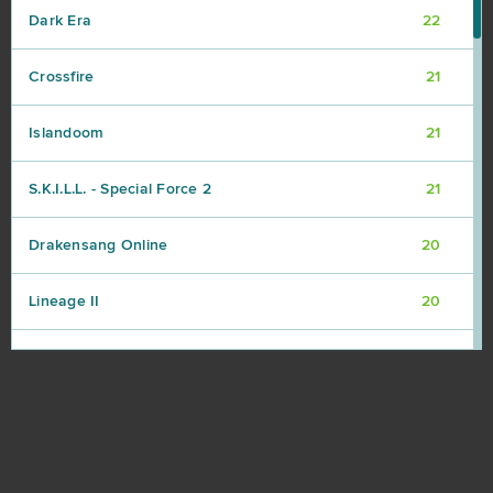
Dark Era
22
Crossfire
21
Islandoom
21
S.K.I.L.L. - Special Force 2
21
Drakensang Online
20
Lineage II
20
Elsword Online
19
My Free Zoo
19
Tanki Online
18