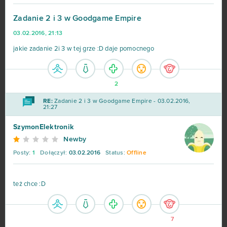
CSGO Prime (B2P)
138
Zadanie 2 i 3 w Goodgame Empire
03.02.2016, 21:13
Goodgame Empire
111
jakie zadanie 2i 3 w tej grze :D daje pomocnego
Shakes & Fidget
98
2
My Little Farmies
84
RE:
Zadanie 2 i 3 w Goodgame Empire - 03.02.2016,
21:27
Minecraft
79
SzymonElektronik
Newby
Forge of Empires
78
Posty:
1
Dołączył:
03.02.2016
Status:
Offline
Metin2
76
też chce :D
Star Stable
75
Rail Nation
74
7