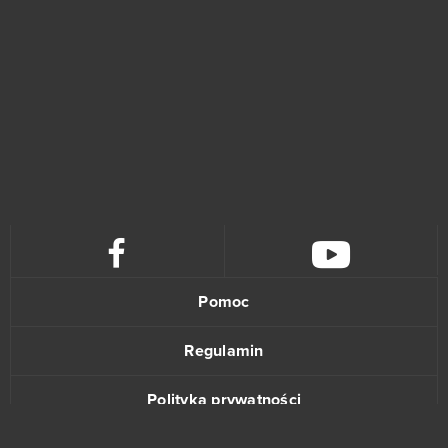
League of Angels
16
Zmierzch bogów
16
Armored Warfare
15
Momio
15
Wizard101
15
Arena Mody
14
Pomoc
Black Desert Online (B2P)
14
Regulamin
Bleach Online
14
Polityka prywatności
League of Angels Heaven's Fury
13