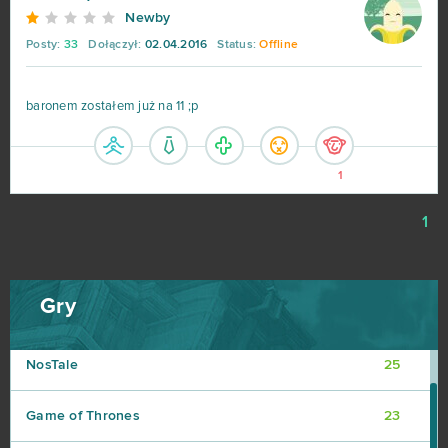
God of Gods
34
Newby
Posty:
33
Dołączył:
02.04.2016
Status:
Offline
Stronghold Kingdoms
34
baronem zostałem już na 11 ;p
Eternal Edge+ Prologue
33
OGame
32
1
Ikariam
29
1
Elvenar
27
Gry
Khan Wars
25
NosTale
25
Game of Thrones
23