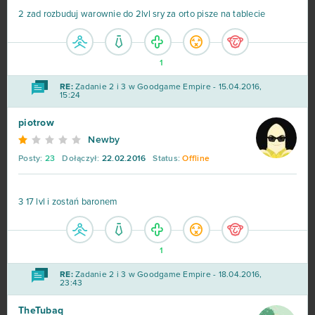
2 zad rozbuduj warownie do 2lvl sry za orto pisze na tablecie
Warface
42
1
Crossout
39
RE:
Zadanie 2 i 3 w Goodgame Empire - 15.04.2016,
15:24
League of Angels 2
38
piotrow
Newby
Aion
37
Posty:
23
Dołączył:
22.02.2016
Status:
Offline
Wolni farmerzy
37
3 17 lvl i zostań baronem
Vikings: War of Clans
36
One Piece 2 - Pirate King
35
1
RE:
Zadanie 2 i 3 w Goodgame Empire - 18.04.2016,
23:43
Star Conflict
35
TheTubaq