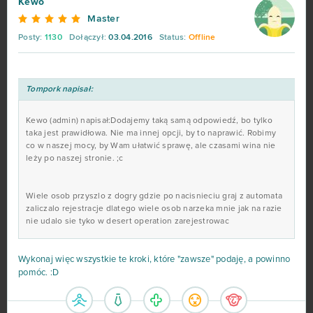
Kewo
Master
Unturned
9
Posty:
1130
Dołączył:
03.04.2016
Status:
Offline
Cosmic Shock League
8
Tompork napisał:
Cuisine Royale
8
Kewo (admin) napisał:Dodajemy taką samą odpowiedź, bo tylko
Grepolis
8
taka jest prawidłowa. Nie ma innej opcji, by to naprawić. Robimy
co w naszej mocy, by Wam ułatwić sprawę, ale czasami wina nie
leży po naszej stronie. ;c
Let's Fish
8
Wiele osob przyszlo z dogry gdzie po nacisnieciu graj z automata
My Free Circus
8
zaliczalo rejestracje dlatego wiele osob narzeka mnie jak na razie
nie udalo sie tyko w desert operation zarejestrowac
Orcs Must Die! Unchained
8
Wykonaj więc wszystkie te kroki, które "zawsze" podaję, a powinno
Paladins
8
pomóc. :D
Big Bang Empire
7