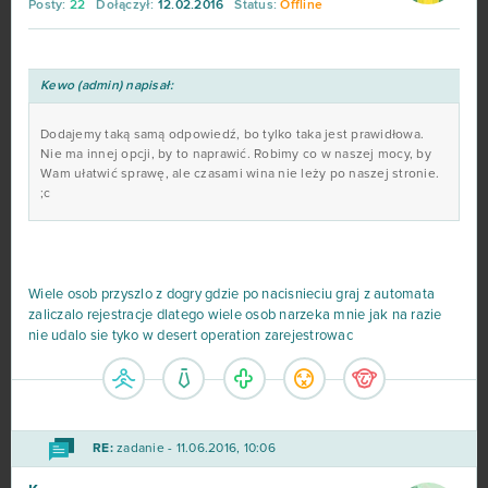
Posty:
22
Dołączył:
12.02.2016
Status:
Offline
Brawl Stars
11
Dark Orbit
11
Kewo (admin) napisał:
TERA Europe
11
Dodajemy taką samą odpowiedź, bo tylko taka jest prawidłowa.
Nie ma innej opcji, by to naprawić. Robimy co w naszej mocy, by
Wam ułatwić sprawę, ale czasami wina nie leży po naszej stronie.
Tibia
11
;c
Crush Crush
10
Wiele osob przyszlo z dogry gdzie po nacisnieciu graj z automata
The Pride of Taern
10
zaliczalo rejestracje dlatego wiele osob narzeka mnie jak na razie
nie udalo sie tyko w desert operation zarejestrowac
Throne: Kingdom at War
10
Warframe
10
RE:
zadanie - 11.06.2016, 10:06
Garry's Mod (B2P)
9