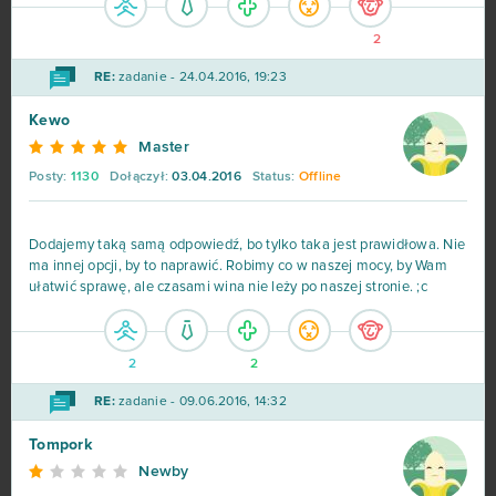
Black Desert Online (B2P)
14
2
Bleach Online
14
RE:
zadanie - 24.04.2016, 19:23
Kewo
League of Angels Heaven's Fury
13
Master
Władca Smoków
13
Posty:
1130
Dołączył:
03.04.2016
Status:
Offline
4Story
12
Dodajemy taką samą odpowiedź, bo tylko taka jest prawidłowa. Nie
ma innej opcji, by to naprawić. Robimy co w naszej mocy, by Wam
ułatwić sprawę, ale czasami wina nie leży po naszej stronie. ;c
Grand Prix Racing Online
12
Legends of Honor
12
2
2
RE:
zadanie - 09.06.2016, 14:32
Team Fortress 2
12
Tompork
Xhunter
12
Newby