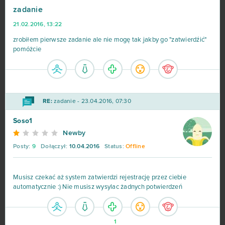
zadanie
One Piece 2 - Pirate King
35
21.02.2016, 13:22
Star Conflict
35
zrobiłem pierwsze zadanie ale nie mogę tak jakby go "zatwierdźić"
pomóżcie
God of Gods
34
Stronghold Kingdoms
34
RE:
zadanie - 23.04.2016, 07:30
Eternal Edge+ Prologue
33
Soso1
Newby
OGame
32
Posty:
9
Dołączył:
10.04.2016
Status:
Offline
Ikariam
29
Musisz czekać aż system zatwierdzi rejestrację przez ciebie
automatycznie :) Nie musisz wysylac żadnych potwierdzeń
Elvenar
27
Khan Wars
25
1