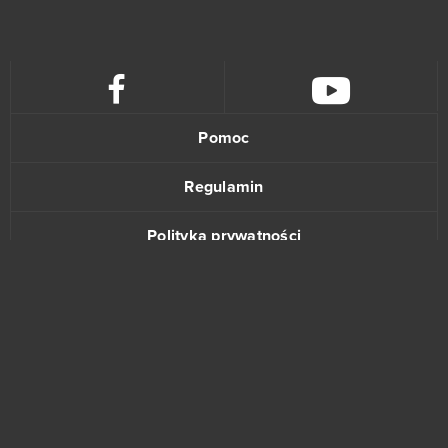
Tennis Mania
5
Wauies
5
Łowcy Zombi
5
Pomoc
Dragon Awaken
4
Regulamin
ENLISTED
4
Polityka prywatności
Farmerama
4
Kontakt
Footballcup
4
Magic Nations
4
www.bananki.pl
Miramagia
4