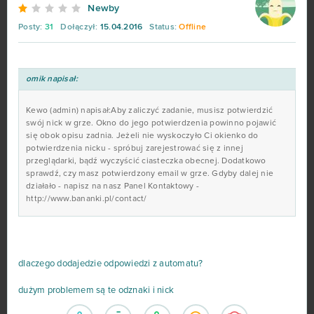
Newby
Posty:
31
Dołączył:
15.04.2016
Status:
Offline
My Free Zoo
19
Tanki Online
18
omik napisał:
League of Angels
16
Kewo (admin) napisał:Aby zaliczyć zadanie, musisz potwierdzić
swój nick w grze. Okno do jego potwierdzenia powinno pojawić
się obok opisu zadnia. Jeżeli nie wyskoczyło Ci okienko do
Zmierzch bogów
16
potwierdzenia nicku - spróbuj zarejestrować się z innej
przeglądarki, bądź wyczyścić ciasteczka obecnej. Dodatkowo
sprawdź, czy masz potwierdzony email w grze. Gdyby dalej nie
Armored Warfare
15
działało - napisz na nasz Panel Kontaktowy -
http://www.bananki.pl/contact/
Momio
15
Wizard101
15
dlaczego dodajedzie odpowiedzi z automatu?
Arena Mody
14
dużym problemem są te odznaki i nick