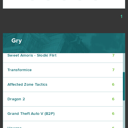
League of Angels 3
7
1
Neverwinter
7
Gry
Rocket League (B2P)
7
Sweet Amoris - Słodki Flirt
7
Transformice
7
Affected Zone Tactics
6
Dragon 2
6
Grand Theft Auto V (B2P)
6