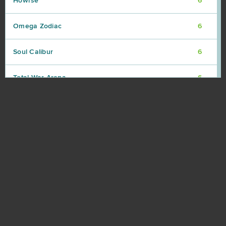
Howrse
6
Omega Zodiac
6
Soul Calibur
6
Total War Arena
6
Uptasia
6
VastWars
6
Berserk The Cataclysm
5
Knights
5
Naruto Online
5