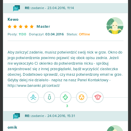
RE:
zadanie - 23.04.2016, 11:14
NosTale
25
Kewo
Game of Thrones
23
Master
Posty:
1130
Dołączył:
03.04.2016
Status:
Offline
Dark Era
22
Aby zaliczyć zadanie, musisz potwierdzić swój nick w grze. Okno do
Crossfire
21
jego potwierdzenia powinno pojawić się obok opisu zadnia. Jeżeli
nie wyskoczyło Ci okienko do potwierdzenia nicku - spróbuj
zarejestrować się z innej przeglądarki, bądź wyczyścić ciasteczka
Islandoom
21
obecnej. Dodatkowo sprawdź, czy masz potwierdzony email w grze.
Gdyby dalej nie działało - napisz na nasz Panel Kontaktowy -
S.K.I.L.L. - Special Force 2
21
http://www.bananki.pl/contact/
Drakensang Online
20
3
Lineage II
20
RE:
zadanie - 24.04.2016, 15:31
omik
Elsword Online
19