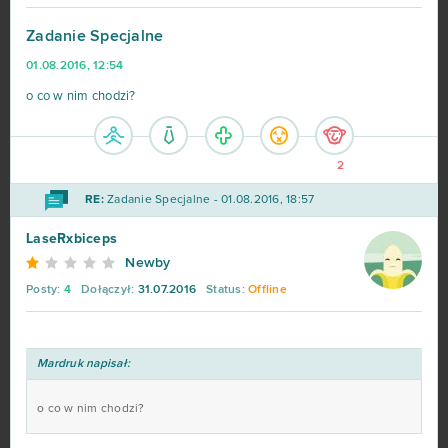
Big Farm
373
Zadanie Specjalne
01.08.2016, 12:54
Margonem
358
o co w nim chodzi?
War Thunder
299
2
League of Legends
216
RE:
Zadanie Specjalne - 01.08.2016, 18:57
MovieStarPlanet MSP
188
LaseRxbiceps
Newby
World of Warships
162
Posty:
4
Dołączył:
31.07.2016
Status:
Offline
CSGO Prime (B2P)
138
Mardruk napisał:
Goodgame Empire
111
o co w nim chodzi?
Shakes & Fidget
98