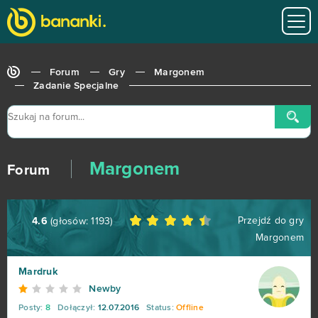
Forum
Gry
Margonem
Zadanie Specjalne
Margonem
Forum
Przejdź do gry
4.6
(głosów:
1193
)
World of Tanks
679
Margonem
Roblox
543
Mardruk
Newby
Hero Zero
443
Posty:
8
Dołączył:
12.07.2016
Status:
Offline