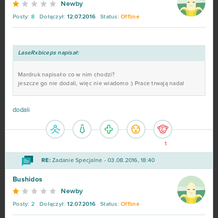
Newby
Posty:
8
Dołączył:
12.07.2016
Status:
Offline
Travian
57
BlockStarPlanet
54
LaseRxbiceps napisał:
Heavy Metal Machines
50
Mardruk napisał:o co w nim chodzi?
jeszcze go nie dodali, więc nie wiadomo :) Prace trwają nadal
Football Team
47
dodali
Imperia Online
46
1
SAO's Legend
44
RE:
Zadanie Specjalne - 03.08.2016, 18:40
Warface
42
Bushidos
Newby
Crossout
39
Posty:
2
Dołączył:
12.07.2016
Status:
Offline