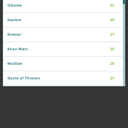
OGame
32
Ikariam
29
Elvenar
27
Khan Wars
25
NosTale
25
Game of Thrones
23
Dark Era
22
Crossfire
21
Islandoom
21