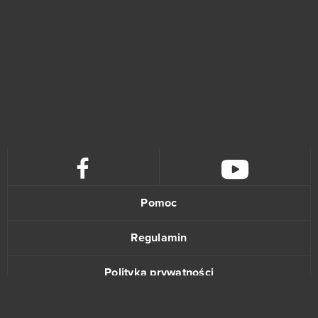
S.K.I.L.L. - Special Force 2
21
Drakensang Online
20
Lineage II
20
Elsword Online
19
My Free Zoo
19
Pomoc
Tanki Online
18
Regulamin
League of Angels
16
Polityka prywatności
Zmierzch bogów
16
Kontakt
Armored Warfare
15