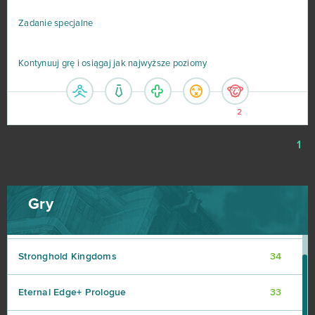
League of Angels 2
38
Zadanie specjalne
Aion
37
Kontynuuj grę i osiągaj jak najwyższe poziomy
Wolni farmerzy
37
Vikings: War of Clans
36
2
1
One Piece 2 - Pirate King
35
Star Conflict
35
Gry
God of Gods
34
Stronghold Kingdoms
34
Eternal Edge+ Prologue
33