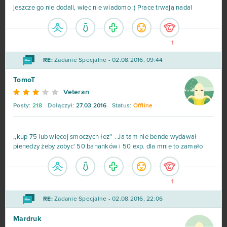
jeszcze go nie dodali, więc nie wiadomo :) Prace trwają nadal
My Little Farmies
84
1
Minecraft
79
RE:
Zadanie Specjalne - 02.08.2016, 09:44
Forge of Empires
78
TomoT
Veteran
Metin2
76
Posty:
218
Dołączył:
27.03.2016
Status:
Offline
Star Stable
75
,,kup 75 lub więcej smoczych łez'' . Ja tam nie bende wydawał
pienedzy żeby zobyc' 50 bananków i 50 exp. dla mnie to zamało
Rail Nation
74
Legend Online
68
1
Desert Operations
63
RE:
Zadanie Specjalne - 02.08.2016, 22:06
Mardruk
Fortnite
63