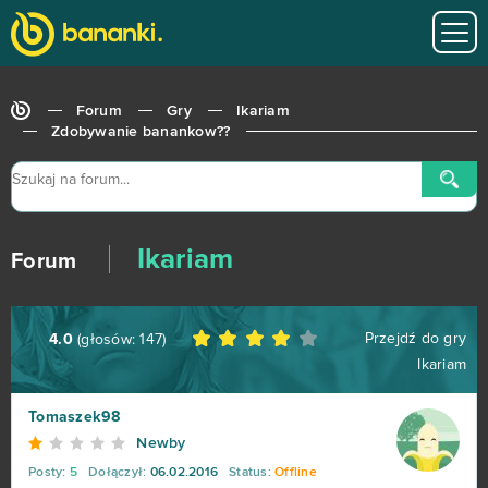
League of Angels 2
38
Aion
37
Forum
Gry
Ikariam
Wolni farmerzy
37
Zdobywanie banankow??
Vikings: War of Clans
36
One Piece 2 - Pirate King
35
Ikariam
Forum
Star Conflict
35
Przejdź do gry
4.0
(głosów:
147
)
God of Gods
34
Ikariam
Stronghold Kingdoms
34
Tomaszek98
Newby
Eternal Edge+ Prologue
33
Posty:
5
Dołączył:
06.02.2016
Status:
Offline