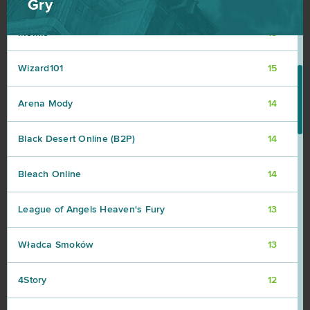
Gry
Momio
15
Wizard101
15
Arena Mody
14
Black Desert Online (B2P)
14
Bleach Online
14
League of Angels Heaven's Fury
13
Władca Smoków
13
4Story
12