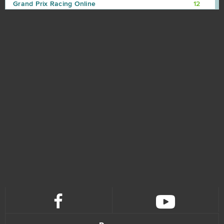
Grand Prix Racing Online
12
Legends of Honor
12
Team Fortress 2
12
Xhunter
12
Brawl Stars
11
Dark Orbit
11
TERA Europe
11
Tibia
11
Crush Crush
10