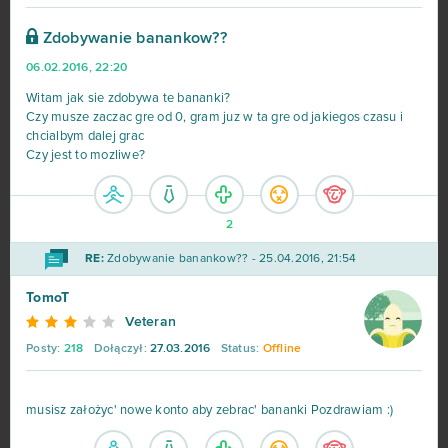
OGame
32
Zdobywanie banankow??
06.02.2016, 22:20
Ikariam
29
Witam jak sie zdobywa te bananki?
Czy musze zaczac gre od 0, gram juz w ta gre od jakiegos czasu i
Elvenar
27
chcialbym dalej grac
Czy jest to mozliwe?
Khan Wars
25
2
NosTale
25
RE:
Zdobywanie banankow?? - 25.04.2016, 21:54
Game of Thrones
23
TomoT
Veteran
Dark Era
22
Posty:
218
Dołączył:
27.03.2016
Status:
Offline
Crossfire
21
musisz założyc' nowe konto aby zebrac' bananki Pozdrawiam :)
Islandoom
21