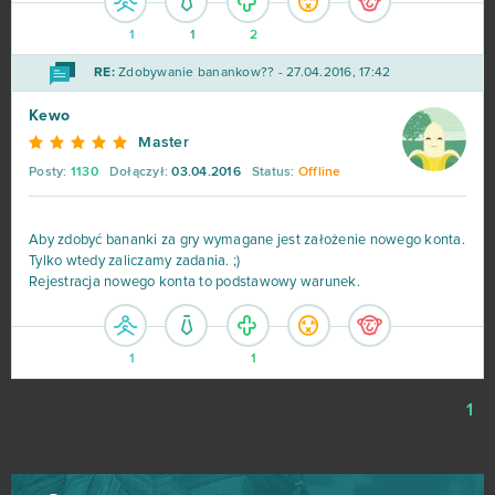
1
1
2
S.K.I.L.L. - Special Force 2
21
RE:
Zdobywanie banankow?? - 27.04.2016, 17:42
Drakensang Online
20
Kewo
Master
Lineage II
20
Posty:
1130
Dołączył:
03.04.2016
Status:
Offline
Elsword Online
19
Aby zdobyć bananki za gry wymagane jest założenie nowego konta.
Tylko wtedy zaliczamy zadania. ;)
My Free Zoo
19
Rejestracja nowego konta to podstawowy warunek.
Tanki Online
18
1
1
League of Angels
16
1
Zmierzch bogów
16
Armored Warfare
15